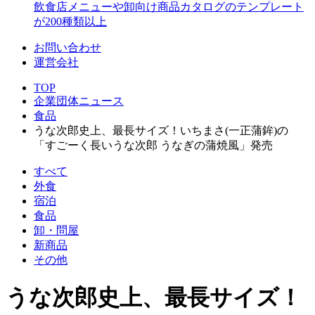
飲食店メニューや卸向け商品カタログのテンプレート
が200種類以上
お問い合わせ
運営会社
TOP
企業団体ニュース
食品
うな次郎史上、最長サイズ！いちまさ(一正蒲鉾)の
「すごーく長いうな次郎 うなぎの蒲焼風」発売
すべて
外食
宿泊
食品
卸・問屋
新商品
その他
うな次郎史上、最長サイズ！