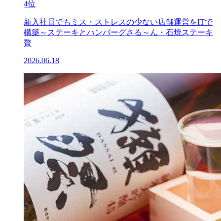
4位
新入社員でもミス・ストレスの少ない店舗運営をITで
構築～ステーキとハンバーグさる～ん・石焼ステーキ
贅
2026.06.18