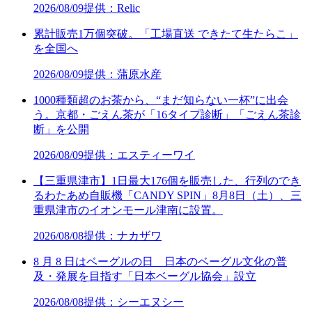
2026/08/09
提供：Relic
累計販売1万個突破。「工場直送 できたて生たらこ」
を全国へ
2026/08/09
提供：蒲原水産
1000種類超のお茶から、“まだ知らない一杯”に出会
う。京都・ごえん茶が「16タイプ診断」「ごえん茶診
断」を公開
2026/08/09
提供：エスティーワイ
【三重県津市】1日最大176個を販売した、行列のでき
るわたあめ自販機「CANDY SPIN」8月8日（土）、三
重県津市のイオンモール津南に設置。
2026/08/08
提供：ナカザワ
8 月 8 日はベーグルの日 日本のベーグル文化の普
及・発展を目指す「日本ベーグル協会」設立
2026/08/08
提供：シーエヌシー