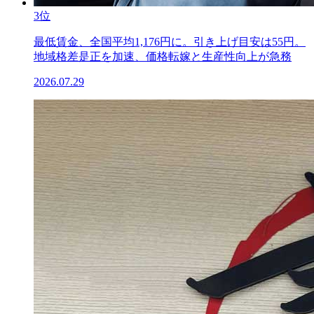
3位
最低賃金、全国平均1,176円に。引き上げ目安は55円。
地域格差是正を加速、価格転嫁と生産性向上が急務
2026.07.29