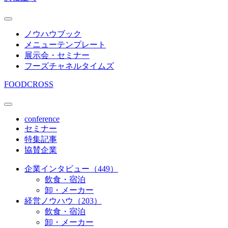
ノウハウブック
メニューテンプレート
展示会・セミナー
フーズチャネルタイムズ
FOODCROSS
conference
セミナー
特集記事
協賛企業
企業インタビュー（449）
飲食・宿泊
卸・メーカー
経営ノウハウ（203）
飲食・宿泊
卸・メーカー