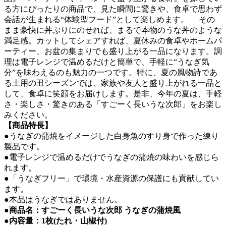
る方にぴったりの商品で、見た瞬間に驚きや、食卓で思わず
会話が生まれる“体験型フード”として楽しめます。 その
まま豪快に丼ぶりにのせれば、まるで本物のうな丼のような
満足感。カットしてシェアすれば、夏休みの食卓やホームパ
ーティー、お盆の集まりでも盛り上がる一品になります。調
理は電子レンジで温めるだけと簡単で、手軽に“うなぎ気
分”を味わえるのも魅力の一つです。特に、夏の風物詩であ
る土用の丑シーズンでは、家族や友人と盛り上がれる一品と
して、食卓に笑顔をお届けします。是非、今年の夏は、手軽
さ・楽しさ・驚きのある「すごーく長いうな次郎」をお楽し
みください。
【商品特長】
●うなぎの蒲焼をイメージした白身魚のすり身で作った練り
製品です。
●電子レンジで温めるだけでうなぎの蒲焼の味わいを感じら
れます。
●「うなぎフリー」で環境・水産資源の保護にも貢献してい
ます。
●本品はうなぎではありません。
●商品名：すごーく長いうな次郎 うなぎの蒲焼風
●内容量：1枚(たれ・山椒付)