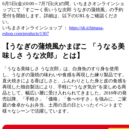
6月5日(金)10:00～7月7日(火)の間、いちまさオンラインショ
ップにて「すごーく長いうな次郎 うなぎの蒲焼風」の予約
受付を開始します。詳細は、以下のURLをご確認くださ
い。
いちまさオンラインショップ ：
https://sh.ichimasa-
eshop.com/products/1307
【うなぎの蒲焼風かまぼこ 「うなる美
味しさ うな次郎」 とは】
「うなる美味しさ うな次郎」は、白身魚のすり身を使用
し、うなぎの蒲焼の味わいや食感を再現した練り製品です。
直火焼きによる香ばしさと、ふんわりとした身と皮の食感を
再現した独自製法により、手軽に“うなぎ気分”を楽しめる商
品として、幅広い層に受け入れられてきました。2016年の発
売以降、「手軽さ」「価格」「食べやすさ」を強みに、ご家
庭の食卓からお弁当、土用の丑の日といったイベントまで
様々なシーンで活躍しています。