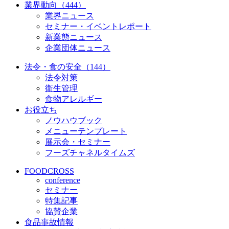
業界動向（444）
業界ニュース
セミナー・イベントレポート
新業態ニュース
企業団体ニュース
法令・食の安全（144）
法令対策
衛生管理
食物アレルギー
お役立ち
ノウハウブック
メニューテンプレート
展示会・セミナー
フーズチャネルタイムズ
FOODCROSS
conference
セミナー
特集記事
協賛企業
食品事故情報