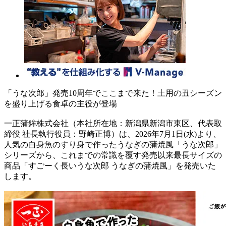
「うな次郎」発売10周年でここまで来た！土用の丑シーズン
を盛り上げる食卓の主役が登場
一正蒲鉾株式会社（本社所在地：新潟県新潟市東区、代表取
締役 社長執行役員：野崎正博）は、2026年7月1日(水)より、
人気の白身魚のすり身で作ったうなぎの蒲焼風「うな次郎」
シリーズから、これまでの常識を覆す発売以来最長サイズの
商品「すごーく長いうな次郎 うなぎの蒲焼風」を発売いた
します。