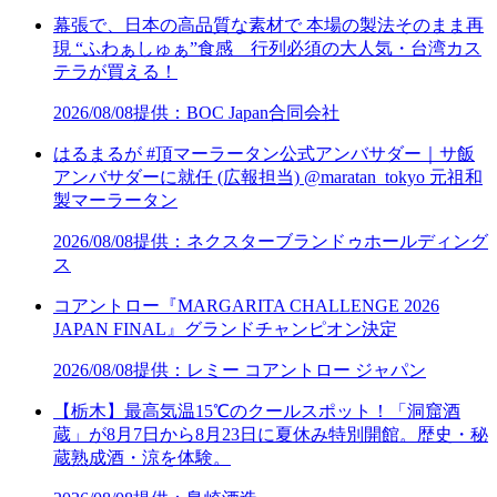
幕張で、日本の高品質な素材で 本場の製法そのまま再
現 “ふわぁしゅぁ”食感 行列必須の大人気・台湾カス
テラが買える！
2026/08/08
提供：BOC Japan合同会社
はるまるが #頂マーラータン公式アンバサダー｜サ飯
アンバサダーに就任 (広報担当) @maratan_tokyo 元祖和
製マーラータン
2026/08/08
提供：ネクスターブランドゥホールディング
ス
コアントロー『MARGARITA CHALLENGE 2026
JAPAN FINAL』グランドチャンピオン決定
2026/08/08
提供：レミー コアントロー ジャパン
【栃木】最高気温15℃のクールスポット！「洞窟酒
蔵」が8月7日から8月23日に夏休み特別開館。歴史・秘
蔵熟成酒・涼を体験。