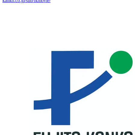
kanko.co.jp/sub/fkmovie/