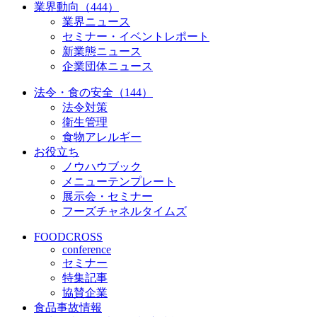
業界動向（444）
業界ニュース
セミナー・イベントレポート
新業態ニュース
企業団体ニュース
法令・食の安全（144）
法令対策
衛生管理
食物アレルギー
お役立ち
ノウハウブック
メニューテンプレート
展示会・セミナー
フーズチャネルタイムズ
FOODCROSS
conference
セミナー
特集記事
協賛企業
食品事故情報