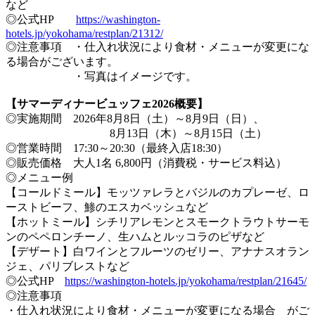
など
◎公式HP
https://washington-
hotels.jp/yokohama/restplan/21312/
◎注意事項 ・仕入れ状況により食材・メニューが変更にな
る場合がございます。
・写真はイメージです。
【サマーディナービュッフェ2026概要】
◎実施期間 2026年8月8日（土）～8月9日（日）、
8月13日（木）～8月15日（土）
◎営業時間 17:30～20:30（最終入店18:30）
◎販売価格 大人1名 6,800円（消費税・サービス料込）
◎メニュー例
【コールドミール】モッツァレラとバジルのカプレーゼ、ロ
ーストビーフ、鯵のエスカベッシュなど
【ホットミール】シチリアレモンとスモークトラウトサーモ
ンのペペロンチーノ、生ハムとルッコラのピザなど
【デザート】白ワインとフルーツのゼリー、アナナスオラン
ジェ、パリブレストなど
◎公式HP
https://washington-hotels.jp/yokohama/restplan/21645/
◎注意事項
・仕入れ状況により食材・メニューが変更になる場合 がご