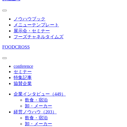
ノウハウブック
メニューテンプレート
展示会・セミナー
フーズチャネルタイムズ
FOODCROSS
conference
セミナー
特集記事
協賛企業
企業インタビュー（449）
飲食・宿泊
卸・メーカー
経営ノウハウ（203）
飲食・宿泊
卸・メーカー