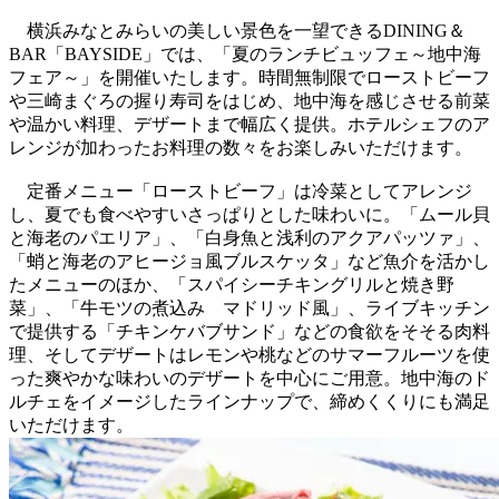
横浜みなとみらいの美しい景色を一望できるDINING＆
BAR「BAYSIDE」では、「夏のランチビュッフェ～地中海
フェア～」を開催いたします。時間無制限でローストビーフ
や三崎まぐろの握り寿司をはじめ、地中海を感じさせる前菜
や温かい料理、デザートまで幅広く提供。ホテルシェフのア
レンジが加わったお料理の数々をお楽しみいただけます。
定番メニュー「ローストビーフ」は冷菜としてアレンジ
し、夏でも食べやすいさっぱりとした味わいに。「ムール貝
と海老のパエリア」、「白身魚と浅利のアクアパッツァ」、
「蛸と海老のアヒージョ風ブルスケッタ」など魚介を活かし
たメニューのほか、「スパイシーチキングリルと焼き野
菜」、「牛モツの煮込み マドリッド風」、ライブキッチン
で提供する「チキンケバブサンド」などの食欲をそそる肉料
理、そしてデザートはレモンや桃などのサマーフルーツを使
った爽やかな味わいのデザートを中心にご用意。地中海のド
ルチェをイメージしたラインナップで、締めくくりにも満足
いただけます。