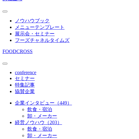
ノウハウブック
メニューテンプレート
展示会・セミナー
フーズチャネルタイムズ
FOODCROSS
conference
セミナー
特集記事
協賛企業
企業インタビュー（449）
飲食・宿泊
卸・メーカー
経営ノウハウ（203）
飲食・宿泊
卸・メーカー