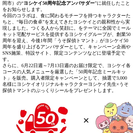
岡市）の“
ヨシケイ50周年記念アンバサダー
”に就任したこと
をお知らせします。
今回のコラボは、食に関わるモチーフを持つキャラクターた
ちと、“毎日の食卓”を支えてきたヨシケイとの親和性から実
現しました。つくる人から笑顔に。をテーマに全国でミール
キット宅配サービスを提供するヨシケイグループが、創業50
周年を迎え、今後1年間「うそ探偵トマント」がヨシケイ50
周年を盛り上げるアンバサダーとして、キャンペーン企画や
SNS施策、特設サイト、限定コンテンツなどに登場予定で
す。
さらに、6月22日週～7月13日週のお届け限定で、ヨシケイ各
コースの人気メニューを厳選した「50周年記念ミールキッ
ト」を販売。購入者限定キャンペーンとして、抽選で3,000
名様にヨシケイオリジナルキャラクターヨシケイ先生×うそ
探偵トマントのぷっくりシールをプレゼントします。