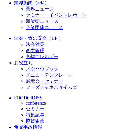
業界動向（444）
業界ニュース
セミナー・イベントレポート
新業態ニュース
企業団体ニュース
法令・食の安全（144）
法令対策
衛生管理
食物アレルギー
お役立ち
ノウハウブック
メニューテンプレート
展示会・セミナー
フーズチャネルタイムズ
FOODCROSS
conference
セミナー
特集記事
協賛企業
食品事故情報