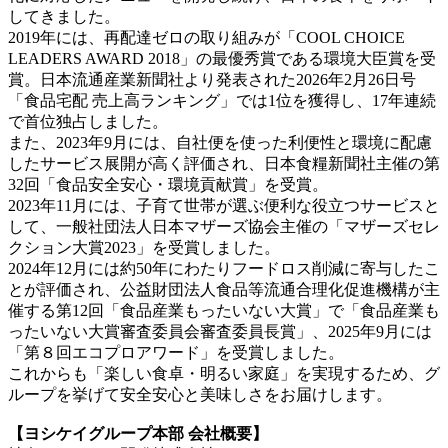
してきました。
2019年には、再配達ゼロの取り組みが「COOL CHOICE
LEADERS AWARD 2018」の最優秀賞である環境大臣賞を受
賞。日本流通産業新聞社より発表された2026年2月26日号
「食品宅配 売上高ランキング」では1位を獲得し、17年連続
で首位独占しました。
また、2023年9月には、自社便を使った利便性と環境に配慮
したサービス展開が高く評価され、日本食糧新聞社主催の第
32回「食品安全安心・環境貢献賞」を受賞。
2023年11月には、子育て世帯が選ぶ便利な役立つサービスと
して、一般社団法人日本マザーズ協会主催の「マザーズセレ
クション大賞2023」を受賞しました。
2024年12月には約50年にわたりフードロス削減に寄与したこ
とが評価され、公益財団法人食品等流通合理化促進機構が主
催する第12回「食品産業もったいない大賞」で「食品産業も
ったいない大賞審査委員会審査委員長賞」、2025年9月には
「第８回エコプロアワード」を受賞しました。
これからも「楽しい食卓・明るい家庭」を実現するため、グ
ループを挙げて安全安心と美味しさをお届けします。
【ヨシケイグループ本部 会社概要】