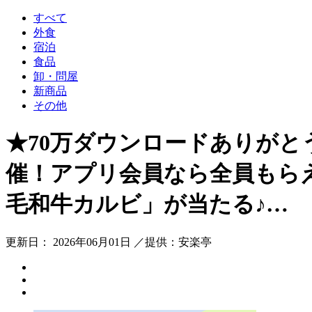
すべて
外食
宿泊
食品
卸・問屋
新商品
その他
★70万ダウンロードありがと
催！アプリ会員なら全員もら
毛和牛カルビ」が当たる♪…
更新日： 2026年06月01日 ／提供：安楽亭