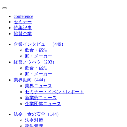
conference
セミナー
特集記事
協賛企業
企業インタビュー（449）
飲食・宿泊
卸・メーカー
経営ノウハウ（203）
飲食・宿泊
卸・メーカー
業界動向（444）
業界ニュース
セミナー・イベントレポート
新業態ニュース
企業団体ニュース
法令・食の安全（144）
法令対策
衛生管理