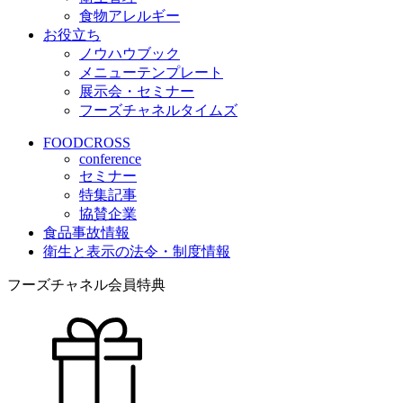
食物アレルギー
お役立ち
ノウハウブック
メニューテンプレート
展示会・セミナー
フーズチャネルタイムズ
FOODCROSS
conference
セミナー
特集記事
協賛企業
食品事故情報
衛生と表示の法令・制度情報
フーズチャネル会員特典