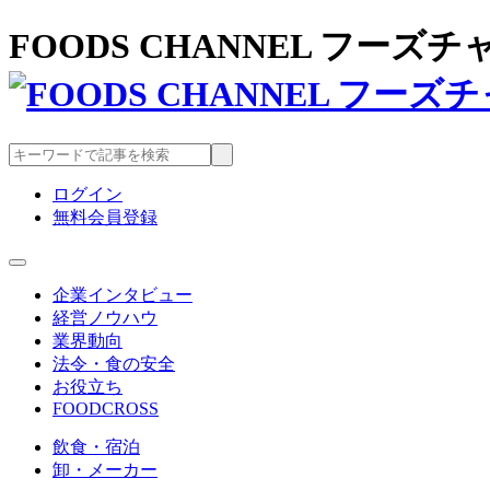
FOODS CHANNEL フー
ログイン
無料会員登録
企業インタビュー
経営ノウハウ
業界動向
法令・食の安全
お役立ち
FOODCROSS
飲食・宿泊
卸・メーカー