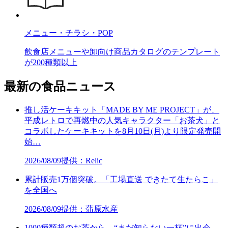
メニュー・チラシ・POP
飲食店メニューや卸向け商品カタログのテンプレート
が200種類以上
最新の食品ニュース
推し活ケーキキット「MADE BY ME PROJECT」が、
平成レトロで再燃中の人気キャラクター「お茶犬」と
コラボしたケーキキットを8月10日(月)より限定発売開
始…
2026/08/09
提供：Relic
累計販売1万個突破。「工場直送 できたて生たらこ」
を全国へ
2026/08/09
提供：蒲原水産
1000種類超のお茶から、“まだ知らない一杯”に出会