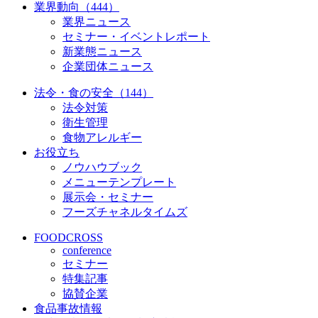
業界動向（444）
業界ニュース
セミナー・イベントレポート
新業態ニュース
企業団体ニュース
法令・食の安全（144）
法令対策
衛生管理
食物アレルギー
お役立ち
ノウハウブック
メニューテンプレート
展示会・セミナー
フーズチャネルタイムズ
FOODCROSS
conference
セミナー
特集記事
協賛企業
食品事故情報