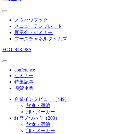
ノウハウブック
メニューテンプレート
展示会・セミナー
フーズチャネルタイムズ
FOODCROSS
conference
セミナー
特集記事
協賛企業
企業インタビュー（449）
飲食・宿泊
卸・メーカー
経営ノウハウ（203）
飲食・宿泊
卸・メーカー