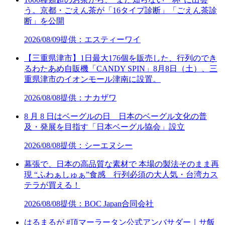
う。京都・ごえん茶が「16タイプ診断」「ごえん茶診
断」を公開
2026/08/09
提供：エスティーワイ
【三重県津市】1日最大176個を販売した、行列のでき
るわたあめ自販機「CANDY SPIN」8月8日（土）、三
重県津市のイオンモール津南に設置。
2026/08/08
提供：ナカザワ
8 月 8 日はベーグルの日 日本のベーグル文化の普
及・発展を目指す「日本ベーグル協会」設立
2026/08/08
提供：シーエヌシー
幕張で、日本の高品質な素材で 本場の製法そのまま再
現 “ふわぁしゅぁ”食感 行列必須の大人気・台湾カス
テラが買える！
2026/08/08
提供：BOC Japan合同会社
はるまるが #頂マーラータン公式アンバサダー｜サ飯