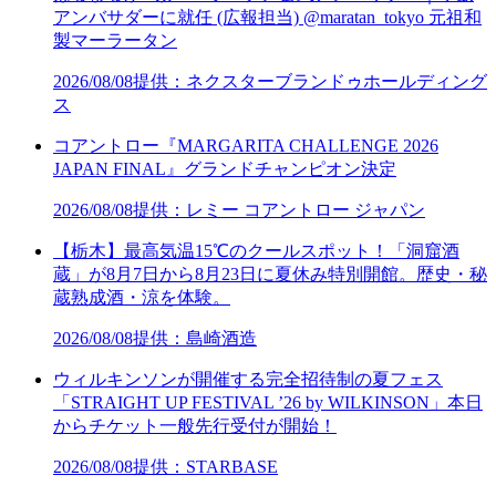
アンバサダーに就任 (広報担当) @maratan_tokyo 元祖和
製マーラータン
2026/08/08
提供：ネクスターブランドゥホールディング
ス
コアントロー『MARGARITA CHALLENGE 2026
JAPAN FINAL』グランドチャンピオン決定
2026/08/08
提供：レミー コアントロー ジャパン
【栃木】最高気温15℃のクールスポット！「洞窟酒
蔵」が8月7日から8月23日に夏休み特別開館。歴史・秘
蔵熟成酒・涼を体験。
2026/08/08
提供：島崎酒造
ウィルキンソンが開催する完全招待制の夏フェス
「STRAIGHT UP FESTIVAL ’26 by WILKINSON」本日
からチケット一般先行受付が開始！
2026/08/08
提供：STARBASE