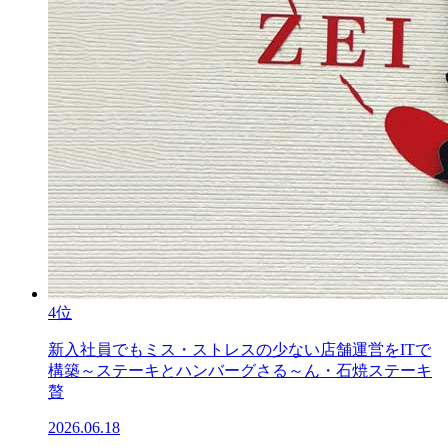
4位
新入社員でもミス・ストレスの少ない店舗運営をITで
構築～ステーキとハンバーグさる～ん・石焼ステーキ
贅
2026.06.18