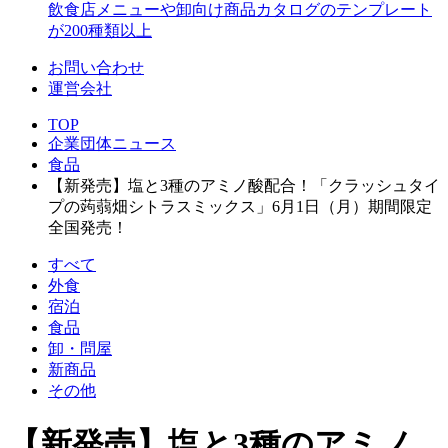
飲食店メニューや卸向け商品カタログのテンプレート
が200種類以上
お問い合わせ
運営会社
TOP
企業団体ニュース
食品
【新発売】塩と3種のアミノ酸配合！「クラッシュタイ
プの蒟蒻畑シトラスミックス」6月1日（月）期間限定
全国発売！
すべて
外食
宿泊
食品
卸・問屋
新商品
その他
【新発売】塩と3種のアミノ