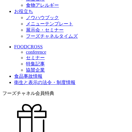
食物アレルギー
お役立ち
ノウハウブック
メニューテンプレート
展示会・セミナー
フーズチャネルタイムズ
FOODCROSS
conference
セミナー
特集記事
協賛企業
食品事故情報
衛生と表示の法令・制度情報
フーズチャネル会員特典