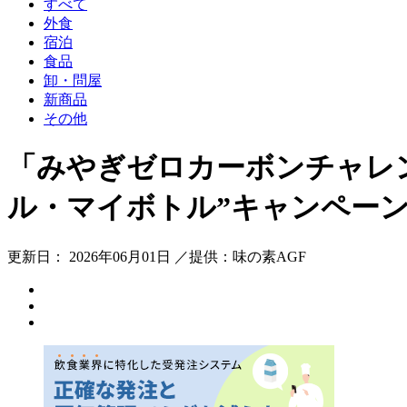
すべて
外食
宿泊
食品
卸・問屋
新商品
その他
「みやぎゼロカーボンチャレン
ル・マイボトル”キャンペー
更新日： 2026年06月01日 ／提供：味の素AGF