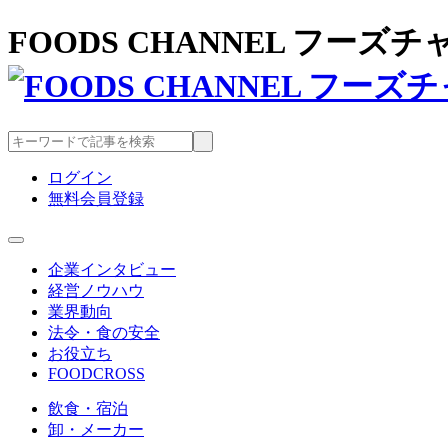
FOODS CHANNEL フー
ログイン
無料会員登録
企業インタビュー
経営ノウハウ
業界動向
法令・食の安全
お役立ち
FOODCROSS
飲食・宿泊
卸・メーカー