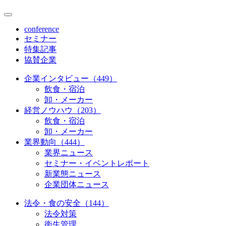
conference
セミナー
特集記事
協賛企業
企業インタビュー（449）
飲食・宿泊
卸・メーカー
経営ノウハウ（203）
飲食・宿泊
卸・メーカー
業界動向（444）
業界ニュース
セミナー・イベントレポート
新業態ニュース
企業団体ニュース
法令・食の安全（144）
法令対策
衛生管理