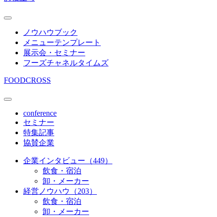
ノウハウブック
メニューテンプレート
展示会・セミナー
フーズチャネルタイムズ
FOODCROSS
conference
セミナー
特集記事
協賛企業
企業インタビュー（449）
飲食・宿泊
卸・メーカー
経営ノウハウ（203）
飲食・宿泊
卸・メーカー