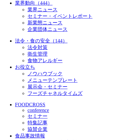
業界動向（444）
業界ニュース
セミナー・イベントレポート
新業態ニュース
企業団体ニュース
法令・食の安全（144）
法令対策
衛生管理
食物アレルギー
お役立ち
ノウハウブック
メニューテンプレート
展示会・セミナー
フーズチャネルタイムズ
FOODCROSS
conference
セミナー
特集記事
協賛企業
食品事故情報