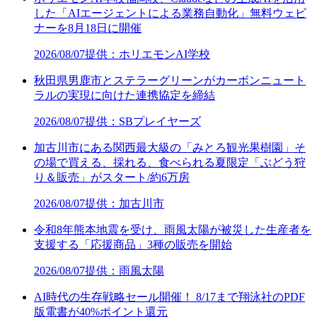
した「AIエージェントによる業務自動化」無料ウェビ
ナーを8月18日に開催
2026/08/07
提供：ホリエモンAI学校
秋田県男鹿市とステラーグリーンがカーボンニュート
ラルの実現に向けた連携協定を締結
2026/08/07
提供：SBプレイヤーズ
加古川市にある関西最大級の「みとろ観光果樹園」そ
の場で買える、採れる、食べられる夏限定「ぶどう狩
り＆販売」がスタート/約6万房
2026/08/07
提供：加古川市
令和8年熊本地震を受け、雨風太陽が被災した生産者を
支援する「応援商品」3種の販売を開始
2026/08/07
提供：雨風太陽
AI時代の生存戦略セール開催！ 8/17まで翔泳社のPDF
版電書が40%ポイント還元