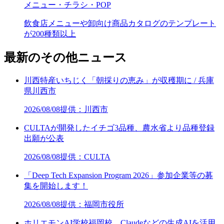
メニュー・チラシ・POP
飲食店メニューや卸向け商品カタログのテンプレート
が200種類以上
最新のその他ニュース
川西特産いちじく「朝採りの恵み」が収穫期に / 兵庫
県川西市
2026/08/08
提供：川西市
CULTAが開発したイチゴ3品種、農水省より品種登録
出願が公表
2026/08/08
提供：CULTA
「Deep Tech Expansion Program 2026」参加企業等の募
集を開始します！
2026/08/08
提供：福岡市役所
ホリエモンAI学校福岡校、Claudeなどの生成AIを活用