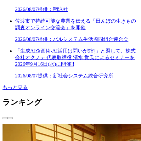
2026/08/07
提供：翔泳社
佐渡市で持続可能な農業を伝える「田んぼの生きもの
調査オンライン交流会」を開催
2026/08/07
提供：パルシステム生活協同組合連合会
「生成AI企画術-AI活用は問いが9割」と題して、株式
会社オクノテ 代表取締役 清水 覚氏によるセミナーを
2026年9月16日(水)に開催!!
2026/08/07
提供：新社会システム総合研究所
もっと見る
ランキング