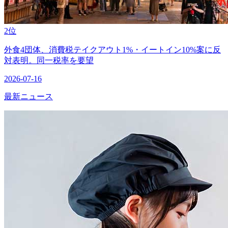
2位
外食4団体、消費税テイクアウト1%・イートイン10%案に反
対表明。同一税率を要望
2026-07-16
最新ニュース