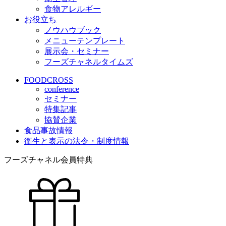
食物アレルギー
お役立ち
ノウハウブック
メニューテンプレート
展示会・セミナー
フーズチャネルタイムズ
FOODCROSS
conference
セミナー
特集記事
協賛企業
食品事故情報
衛生と表示の法令・制度情報
フーズチャネル会員特典