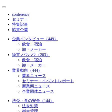
conference
セミナー
特集記事
協賛企業
企業インタビュー（449）
飲食・宿泊
卸・メーカー
経営ノウハウ（203）
飲食・宿泊
卸・メーカー
業界動向（444）
業界ニュース
セミナー・イベントレポート
新業態ニュース
企業団体ニュース
法令・食の安全（144）
法令対策
衛生管理