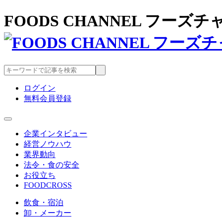
FOODS CHANNEL フー
ログイン
無料会員登録
企業インタビュー
経営ノウハウ
業界動向
法令・食の安全
お役立ち
FOODCROSS
飲食・宿泊
卸・メーカー