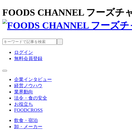
FOODS CHANNEL フー
ログイン
無料会員登録
企業インタビュー
経営ノウハウ
業界動向
法令・食の安全
お役立ち
FOODCROSS
飲食・宿泊
卸・メーカー