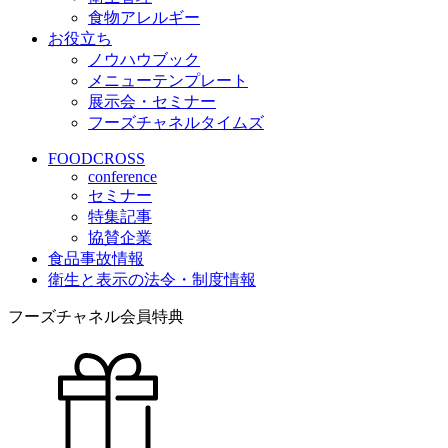
食物アレルギー
お役立ち
ノウハウブック
メニューテンプレート
展示会・セミナー
フーズチャネルタイムズ
FOODCROSS
conference
セミナー
特集記事
協賛企業
食品事故情報
衛生と表示の法令・制度情報
フーズチャネル会員特典