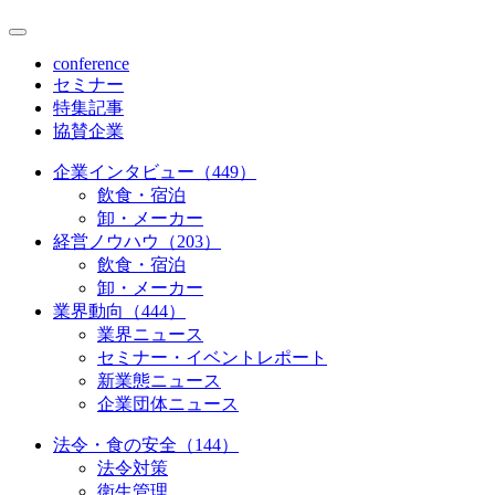
conference
セミナー
特集記事
協賛企業
企業インタビュー（449）
飲食・宿泊
卸・メーカー
経営ノウハウ（203）
飲食・宿泊
卸・メーカー
業界動向（444）
業界ニュース
セミナー・イベントレポート
新業態ニュース
企業団体ニュース
法令・食の安全（144）
法令対策
衛生管理