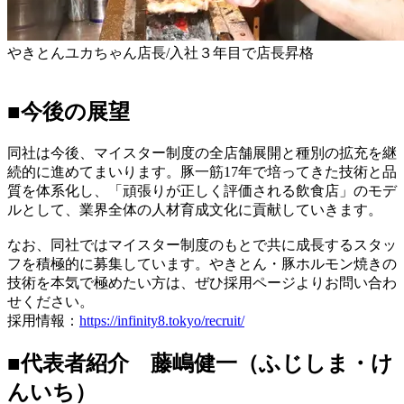
やきとんユカちゃん店長/入社３年目で店長昇格
■今後の展望
同社は今後、マイスター制度の全店舗展開と種別の拡充を継
続的に進めてまいります。豚一筋17年で培ってきた技術と品
質を体系化し、「頑張りが正しく評価される飲食店」のモデ
ルとして、業界全体の人材育成文化に貢献していきます。
なお、同社ではマイスター制度のもとで共に成長するスタッ
フを積極的に募集しています。やきとん・豚ホルモン焼きの
技術を本気で極めたい方は、ぜひ採用ページよりお問い合わ
せください。
採用情報：
https://infinity8.tokyo/recruit/
■代表者紹介 藤嶋健一（ふじしま・け
んいち）