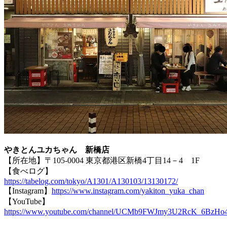
やきとんユカちゃん 新橋店
【所在地】〒105-0004 東京都港区新橋4丁目14－4 1F
【食べログ】
https://tabelog.com/tokyo/A1301/A130103/13130172/
【Instagram】
https://www.instagram.com/yakiton_yuka_chan
【YouTube】
https://www.youtube.com/channel/UCMb9FWJmy3U2RcK_6BzHo