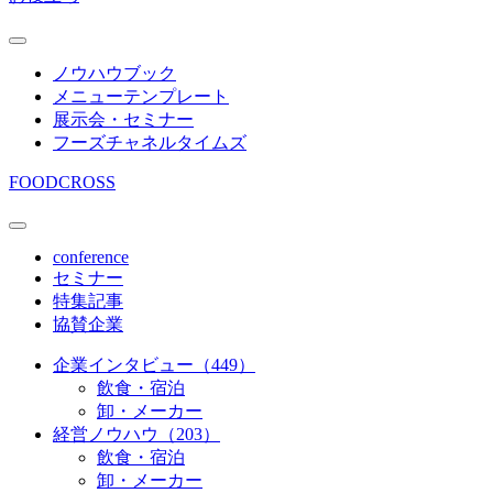
ノウハウブック
メニューテンプレート
展示会・セミナー
フーズチャネルタイムズ
FOODCROSS
conference
セミナー
特集記事
協賛企業
企業インタビュー（449）
飲食・宿泊
卸・メーカー
経営ノウハウ（203）
飲食・宿泊
卸・メーカー