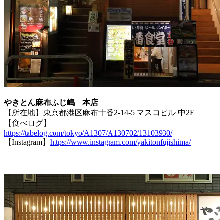
やきとん麻布ふじ嶋 本店
【所在地】東京都港区麻布十番2-14-5 マスコビル 中2F
【食べログ】
https://tabelog.com/tokyo/A1307/A130702/13103930/
【Instagram】
https://www.instagram.com/yakitonfujishima/