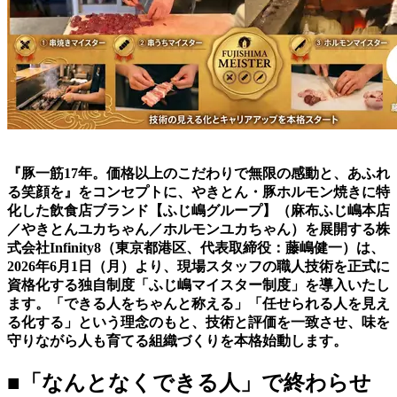
『豚一筋17年。価格以上のこだわりで無限の感動と、あふれ
る笑顔を』をコンセプトに、やきとん・豚ホルモン焼きに特
化した飲食店ブランド【ふじ嶋グループ】（麻布ふじ嶋本店
／やきとんユカちゃん／ホルモンユカちゃん）を展開する株
式会社Infinity8（東京都港区、代表取締役：藤嶋健一）は、
2026年6月1日（月）より、現場スタッフの職人技術を正式に
資格化する独自制度「ふじ嶋マイスター制度」を導入いたし
ます。「できる人をちゃんと称える」「任せられる人を見え
る化する」という理念のもと、技術と評価を一致させ、味を
守りながら人も育てる組織づくりを本格始動します。
■「なんとなくできる人」で終わらせ