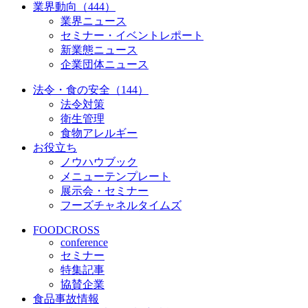
業界動向（444）
業界ニュース
セミナー・イベントレポート
新業態ニュース
企業団体ニュース
法令・食の安全（144）
法令対策
衛生管理
食物アレルギー
お役立ち
ノウハウブック
メニューテンプレート
展示会・セミナー
フーズチャネルタイムズ
FOODCROSS
conference
セミナー
特集記事
協賛企業
食品事故情報