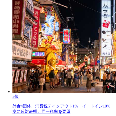
2位
外食4団体、消費税テイクアウト1%・イートイン10%
案に反対表明。同一税率を要望