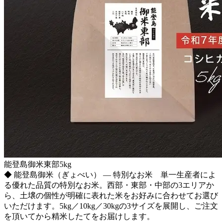
能登島御米東部5kg
◆ 能登島御米（ぎょべい） ― 特別なお米 単一生産者によ
る優れた品質の特別なお米。西部・東部・中部の3エリアか
ら、土壌の個性が明確に表れた米をお好みに合わせてお選び
いただけます。5kg／10kg／30kgの3サイズを展開し、ご注文
を頂いてから精米したてをお届けします。