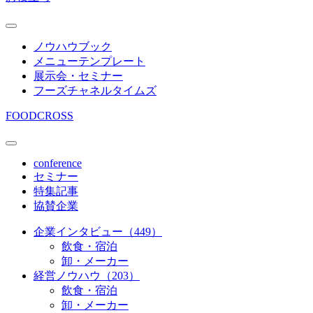
ノウハウブック
メニューテンプレート
展示会・セミナー
フーズチャネルタイムズ
FOODCROSS
conference
セミナー
特集記事
協賛企業
企業インタビュー（449）
飲食・宿泊
卸・メーカー
経営ノウハウ（203）
飲食・宿泊
卸・メーカー