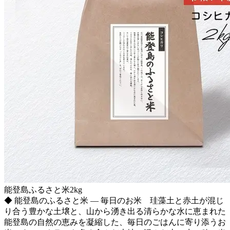
能登島ふるさと米2kg
◆ 能登島のふるさと米 ― 毎日のお米 珪藻土と赤土が混じ
り合う豊かな土壌と、山から湧き出る清らかな水に恵まれた
能登島の自然の恵みを凝縮した、毎日のごはんに寄り添うお