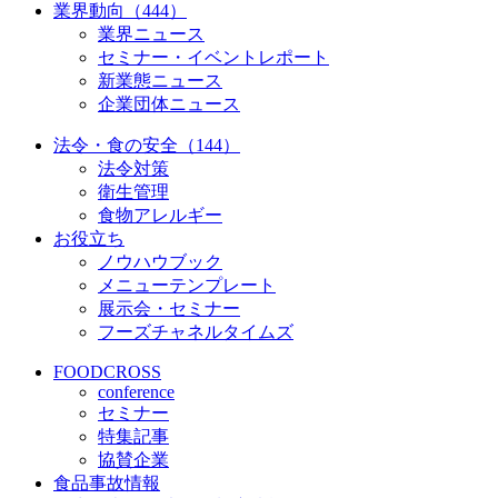
業界動向（444）
業界ニュース
セミナー・イベントレポート
新業態ニュース
企業団体ニュース
法令・食の安全（144）
法令対策
衛生管理
食物アレルギー
お役立ち
ノウハウブック
メニューテンプレート
展示会・セミナー
フーズチャネルタイムズ
FOODCROSS
conference
セミナー
特集記事
協賛企業
食品事故情報