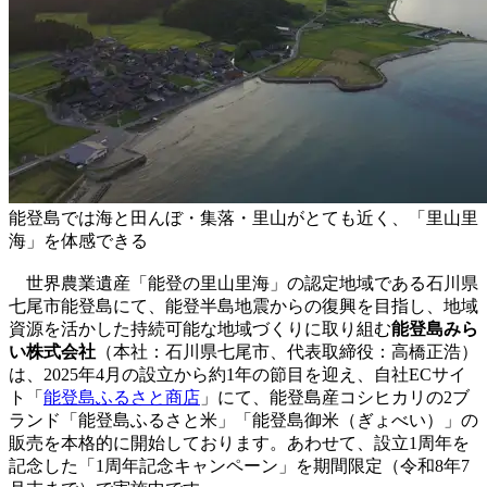
能登島では海と田んぼ・集落・里山がとても近く、「里山里
海」を体感できる
世界農業遺産「能登の里山里海」の認定地域である石川県
七尾市能登島にて、能登半島地震からの復興を目指し、地域
資源を活かした持続可能な地域づくりに取り組む
能登島みら
い株式会社
（本社：石川県七尾市、代表取締役：高橋正浩）
は、2025年4月の設立から約1年の節目を迎え、自社ECサイ
ト「
能登島ふるさと商店
」にて、能登島産コシヒカリの2ブ
ランド「能登島ふるさと米」「能登島御米（ぎょべい）」の
販売を本格的に開始しております。あわせて、設立1周年を
記念した「1周年記念キャンペーン」を期間限定（令和8年7