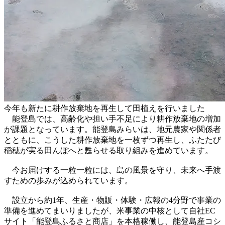
今年も新たに耕作放棄地を再生して田植えを行いました
能登島では、高齢化や担い手不足により耕作放棄地の増加
が課題となっています。能登島みらいは、地元農家や関係者
とともに、こうした耕作放棄地を一枚ずつ再生し、ふたたび
稲穂が実る田んぼへと甦らせる取り組みを進めています。
今お届けする一粒一粒には、島の風景を守り、未来へ手渡
すための歩みが込められています。
設立から約1年、生産・物販・体験・広報の4分野で事業の
準備を進めてまいりましたが、米事業の中核として自社EC
サイト「能登島ふるさと商店」を本格稼働し、能登島産コシ