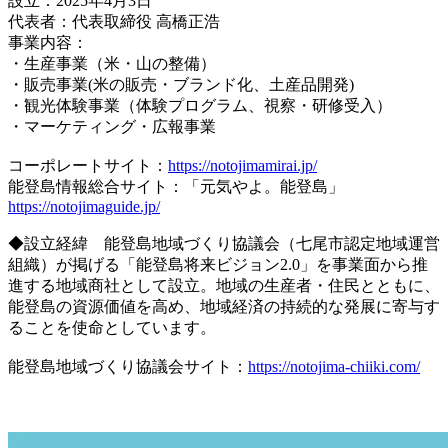
設立：2025年4月3日
代表者：代表取締役 高橋正浩
事業内容：
・生産事業（米・山の整備）
・販売事業(米の販売・ブランド化、土産品開発)
・観光体験事業（体験プログラム、視察・研修受入）
・マーケティング・広報事業
コーポレートサイト：
https://notojimamirai.jp/
能登島情報総合サイト：「元気やよ。能登島」
https://notojimaguide.jp/
◆設立経緯 能登島地域づくり協議会（七尾市認定地域運営
組織）が掲げる「能登島将来ビジョン2.0」を事業面から推
進する地域商社として設立。地域の生産者・住民とともに、
能登島の資源価値を高め、地域経済の持続的な発展に寄与す
ることを使命としています。
能登島地域づくり協議会サイト：
https://notojima-chiiki.com/