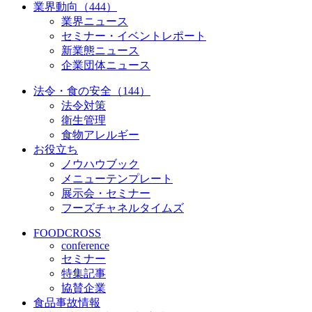
業界動向（444）
業界ニュース
セミナー・イベントレポート
新業態ニュース
企業団体ニュース
法令・食の安全（144）
法令対策
衛生管理
食物アレルギー
お役立ち
ノウハウブック
メニューテンプレート
展示会・セミナー
フーズチャネルタイムズ
FOODCROSS
conference
セミナー
特集記事
協賛企業
食品事故情報