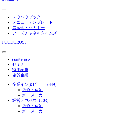
ノウハウブック
メニューテンプレート
展示会・セミナー
フーズチャネルタイムズ
FOODCROSS
conference
セミナー
特集記事
協賛企業
企業インタビュー（449）
飲食・宿泊
卸・メーカー
経営ノウハウ（203）
飲食・宿泊
卸・メーカー