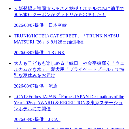
＜新登場＞福岡市ふるさと納税！ホテルのみに適用で
きる旅行クーポンがグットリから出ました！
2026/08/07
提供：日本空輸
TRUNK(HOTEL) CAT STREET、「TRUNK NATSU
MATSURI ’26」を8月28日(金)開催
2026/08/07
提供：TRUNK
大人も子どもも楽しめる「縁日」や金平糖輝く「ウェ
ルカムかき氷」、愛犬用「プライベートプール」で特
別な夏休みをお届け
2026/08/07
提供：流通
J-CAT×Forbes JAPAN「Forbes JAPAN Destinations of the
Year 2026」AWARD & RECEPTIONを東京ステーショ
ンホテルにて開催
2026/08/07
提供：J-CAT