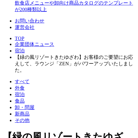
飲食店メニューや卸向け商品カタログのテンプレート
が200種類以上
お問い合わせ
運営会社
TOP
企業団体ニュース
宿泊
【緑の風リゾートきたゆざわ】お客様のご要望にお応
えして、ラウンジ「ZEN」がパワーアップいたしまし
た。
すべて
外食
宿泊
食品
卸・問屋
新商品
その他
【緑の風リゾートきたゆざ