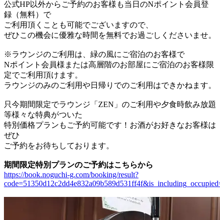
公式HP以外からご予約のお客様も当日のNポイント会員登
録（無料）で
ご利用頂くことも可能でございますので、
ぜひこの機会に優雅な時間を無料でお過ごしくださいませ。
※ラウンジのご利用は、緑の風にご宿泊のお客様で
Nポイント会員様または高層階のお部屋にご宿泊のお客様限
定でご利用頂けます。
ラウンジのみのご利用や日帰りでのご利用はできかねます。
只今期間限定でラウンジ「ZEN」のご利用や夕食時飲み放題
等様々な特典がついた
特別価格プランもご予約可能です！お酒がお好きなお客様は
ぜひ
ご予約をお待ちしております。
期間限定特別プランのご予約はこちらから
https://book.noguchi-g.com/booking/result?
code=51350d12c2dd4e832a09b589d531ff4f&is_including_occupied