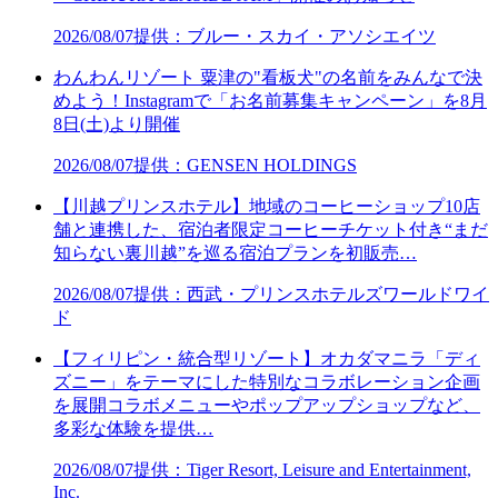
2026/08/07
提供：ブルー・スカイ・アソシエイツ
わんわんリゾート 粟津の"看板犬"の名前をみんなで決
めよう！Instagramで「お名前募集キャンペーン」を8月
8日(土)より開催
2026/08/07
提供：GENSEN HOLDINGS
【川越プリンスホテル】地域のコーヒーショップ10店
舗と連携した、宿泊者限定コーヒーチケット付き“まだ
知らない裏川越”を巡る宿泊プランを初販売…
2026/08/07
提供：西武・プリンスホテルズワールドワイ
ド
【フィリピン・統合型リゾート】オカダマニラ「ディ
ズニー」をテーマにした特別なコラボレーション企画
を展開コラボメニューやポップアップショップなど、
多彩な体験を提供…
2026/08/07
提供：Tiger Resort, Leisure and Entertainment,
Inc.