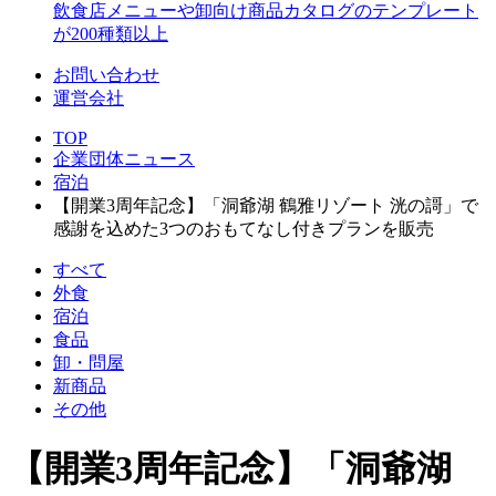
飲食店メニューや卸向け商品カタログのテンプレート
が200種類以上
お問い合わせ
運営会社
TOP
企業団体ニュース
宿泊
【開業3周年記念】「洞爺湖 鶴雅リゾート 洸の謌」で
感謝を込めた3つのおもてなし付きプランを販売
すべて
外食
宿泊
食品
卸・問屋
新商品
その他
【開業3周年記念】「洞爺湖