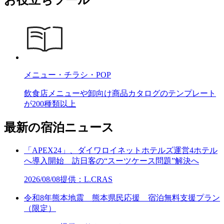
お役立ちツール
メニュー・チラシ・POP
飲食店メニューや卸向け商品カタログのテンプレート
が200種類以上
最新の宿泊ニュース
「APEX24」、ダイワロイネットホテルズ運営4ホテル
へ導入開始 訪日客の“スーツケース問題”解決へ
2026/08/08
提供：L.CRAS
令和8年熊本地震 熊本県民応援 宿泊無料支援プラン
（限定）