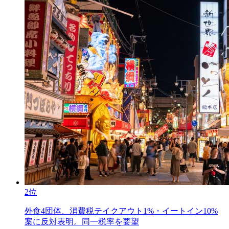
2位
外食4団体、消費税テイクアウト1%・イートイン10%
案に反対表明。同一税率を要望