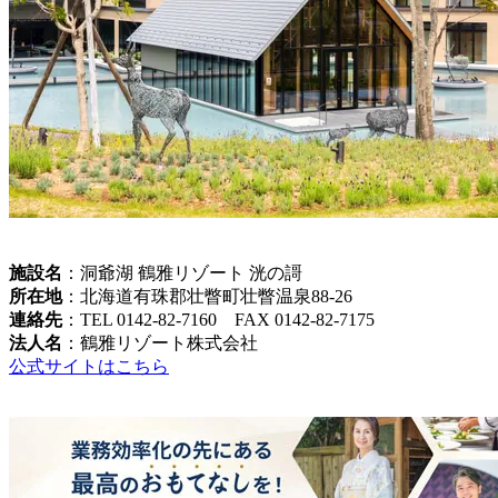
施設名
：洞爺湖 鶴雅リゾート 洸の謌
所在地
：北海道有珠郡壮瞥町壮瞥温泉88-26
連絡先
：TEL 0142-82-7160 FAX 0142-82-7175
法人名
：鶴雅リゾート株式会社
公式サイトはこちら