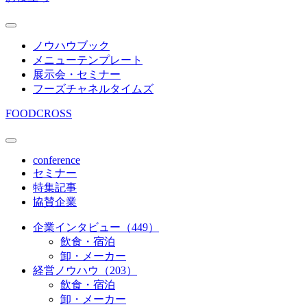
ノウハウブック
メニューテンプレート
展示会・セミナー
フーズチャネルタイムズ
FOODCROSS
conference
セミナー
特集記事
協賛企業
企業インタビュー（449）
飲食・宿泊
卸・メーカー
経営ノウハウ（203）
飲食・宿泊
卸・メーカー