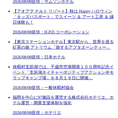
2026/08/08
提供：サムソンホテル
【アオアヲ ナルト リゾート】秋は Happy ハロウィン
「キッズパスポート」でスイーツ ＆ アート工房 ＆ 縁
日体験も！
2026/08/08
提供：H.P.D.コーポレーション
【東京ステーションホテル】東京駅から、世界を巡る
紅茶の旅 アトリウム「旅するアフタヌーンティー」
2026/08/08
提供：日本ホテル
休暇村支笏湖では、千歳市空港開港１００周年記念イ
ベント「支笏湖ネイチャーポジティブアクション＠モ
ラップキャンプ場」を８月１９日に開催…
2026/08/08
提供：一般休暇村協会
福岡を中心に97施設を運営する株式会社ホテリエ、ホ
テル運営・開業支援体制を強化
2026/08/08
提供：ホテリエ