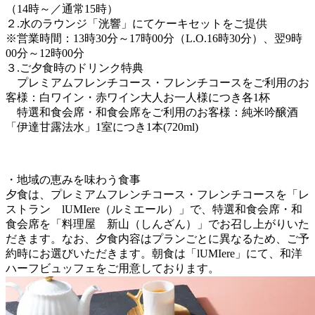
（14時～／通常15時）
２.水のラウンジ「洸響」にてケーキセットをご提供
※営業時間：13時30分～17時00分（L.O.16時30分）、翌9時
00分～12時00分
３.ご夕食時のドリンク特典
プレミアムフレンチコース・フレンチコースをご利用のお
客様：白ワイン・赤ワイン大人お一人様につき各1杯
特選和食会席・和食会席をご利用のお客様：純米吟醸酒
「伊達甘露法水」1室につき1本(720ml)
・地域の恵みを味わう食事
夕食は、プレミアムフレンチコース・フレンチコースを「レ
ストラン lUMIere（ルミエール）」で、特選和食会席・和
食会席を「料理屋 新山（しんざん）」でお召し上がりいた
だきます。なお、夕食内容はプランごとに異なるため、ご予
約時にお選びいただきます。朝食は「lUMIere」にて、和洋
ハーフビュッフェをご用意しております。