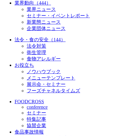
業界動向（444）
業界ニュース
セミナー・イベントレポート
新業態ニュース
企業団体ニュース
法令・食の安全（144）
法令対策
衛生管理
食物アレルギー
お役立ち
ノウハウブック
メニューテンプレート
展示会・セミナー
フーズチャネルタイムズ
FOODCROSS
conference
セミナー
特集記事
協賛企業
食品事故情報