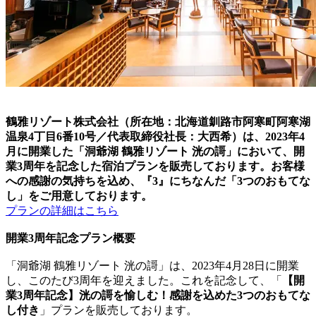
鶴雅リゾート株式会社（所在地：北海道釧路市阿寒町阿寒湖
温泉4丁目6番10号／代表取締役社長：大西希）は、2023年4
月に開業した「洞爺湖 鶴雅リゾート 洸の謌」において、開
業3周年を記念した宿泊プランを販売しております。お客様
への感謝の気持ちを込め、『3』にちなんだ「3つのおもてな
し」をご用意しております。
プランの詳細はこちら
開業3周年記念プラン概要
「洞爺湖 鶴雅リゾート 洸の謌」は、2023年4月28日に開業
し、このたび3周年を迎えました。これを記念して、「
【開
業3周年記念】洸の謌を愉しむ！感謝を込めた3つのおもてな
し付き
」プランを販売しております。