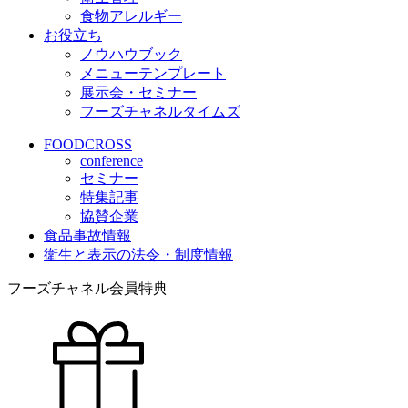
食物アレルギー
お役立ち
ノウハウブック
メニューテンプレート
展示会・セミナー
フーズチャネルタイムズ
FOODCROSS
conference
セミナー
特集記事
協賛企業
食品事故情報
衛生と表示の法令・制度情報
フーズチャネル会員特典