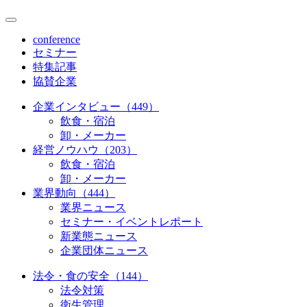
conference
セミナー
特集記事
協賛企業
企業インタビュー（449）
飲食・宿泊
卸・メーカー
経営ノウハウ（203）
飲食・宿泊
卸・メーカー
業界動向（444）
業界ニュース
セミナー・イベントレポート
新業態ニュース
企業団体ニュース
法令・食の安全（144）
法令対策
衛生管理