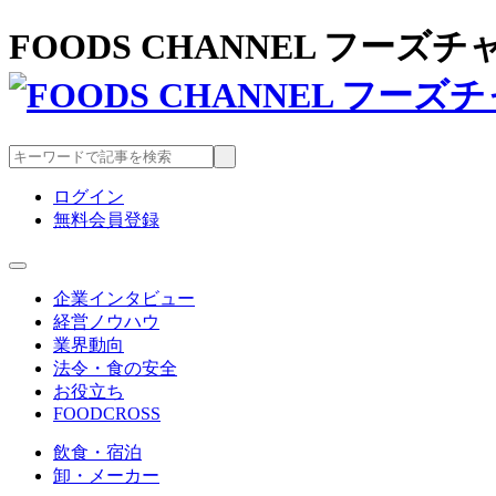
FOODS CHANNEL フー
ログイン
無料会員登録
企業インタビュー
経営ノウハウ
業界動向
法令・食の安全
お役立ち
FOODCROSS
飲食・宿泊
卸・メーカー