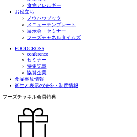
食物アレルギー
お役立ち
ノウハウブック
メニューテンプレート
展示会・セミナー
フーズチャネルタイムズ
FOODCROSS
conference
セミナー
特集記事
協賛企業
食品事故情報
衛生と表示の法令・制度情報
フーズチャネル会員特典