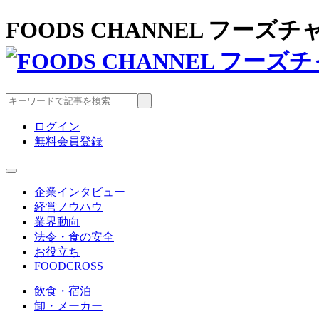
FOODS CHANNEL フー
ログイン
無料会員登録
企業インタビュー
経営ノウハウ
業界動向
法令・食の安全
お役立ち
FOODCROSS
飲食・宿泊
卸・メーカー