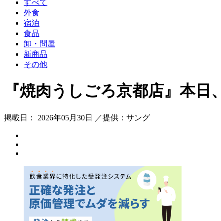
すべて
外食
宿泊
食品
卸・問屋
新商品
その他
『焼肉うしごろ京都店』本日、2
掲載日： 2026年05月30日 ／提供：サング