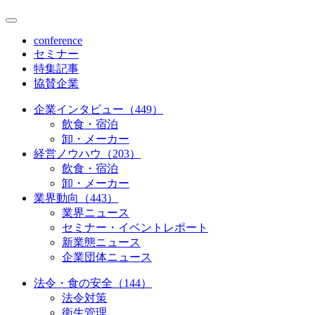
conference
セミナー
特集記事
協賛企業
企業インタビュー（449）
飲食・宿泊
卸・メーカー
経営ノウハウ（203）
飲食・宿泊
卸・メーカー
業界動向（443）
業界ニュース
セミナー・イベントレポート
新業態ニュース
企業団体ニュース
法令・食の安全（144）
法令対策
衛生管理