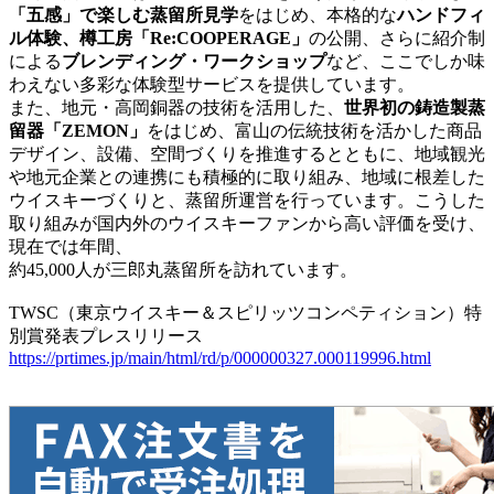
「五感」で楽しむ蒸留所見学
をはじめ、本格的な
ハンドフィ
ル体験、樽工房「Re:COOPERAGE」
の公開、さらに紹介制
による
ブレンディング・ワークショップ
など、ここでしか味
わえない多彩な体験型サービスを提供しています。
また、地元・高岡銅器の技術を活用した、
世界初の鋳造製蒸
留器「ZEMON」
をはじめ、富山の伝統技術を活かした商品
デザイン、設備、空間づくりを推進するとともに、地域観光
や地元企業との連携にも積極的に取り組み、地域に根差した
ウイスキーづくりと、蒸留所運営を行っています。こうした
取り組みが国内外のウイスキーファンから高い評価を受け、
現在では年間、
約45,000人が三郎丸蒸留所を訪れています。
TWSC（東京ウイスキー＆スピリッツコンペティション）特
別賞発表プレスリリース
https://prtimes.jp/main/html/rd/p/000000327.000119996.html