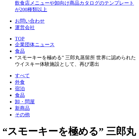
飲食店メニューや卸向け商品カタログのテンプレート
が200種類以上
お問い合わせ
運営会社
TOP
企業団体ニュース
食品
“スモーキーを極める” 三郎丸蒸留所 世界に認められた
ウイスキー体験施設として、再び選出
すべて
外食
宿泊
食品
卸・問屋
新商品
その他
“スモーキーを極める” 三郎丸