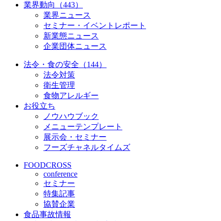
業界動向（443）
業界ニュース
セミナー・イベントレポート
新業態ニュース
企業団体ニュース
法令・食の安全（144）
法令対策
衛生管理
食物アレルギー
お役立ち
ノウハウブック
メニューテンプレート
展示会・セミナー
フーズチャネルタイムズ
FOODCROSS
conference
セミナー
特集記事
協賛企業
食品事故情報