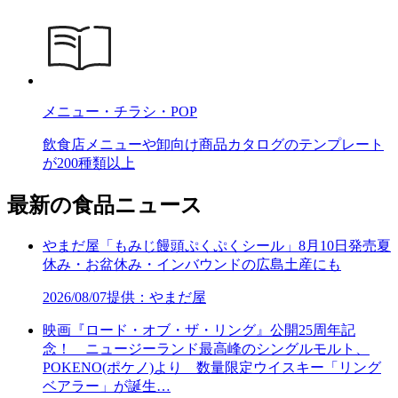
メニュー・チラシ・POP
飲食店メニューや卸向け商品カタログのテンプレート
が200種類以上
最新の食品ニュース
やまだ屋「もみじ饅頭ぷくぷくシール」8月10日発売夏
休み・お盆休み・インバウンドの広島土産にも
2026/08/07
提供：やまだ屋
映画『ロード・オブ・ザ・リング』公開25周年記
念！ ニュージーランド最高峰のシングルモルト、
POKENO(ポケノ)より 数量限定ウイスキー「リング
ベアラー」が誕生…