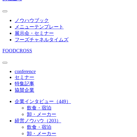
ノウハウブック
メニューテンプレート
展示会・セミナー
フーズチャネルタイムズ
FOODCROSS
conference
セミナー
特集記事
協賛企業
企業インタビュー（449）
飲食・宿泊
卸・メーカー
経営ノウハウ（203）
飲食・宿泊
卸・メーカー