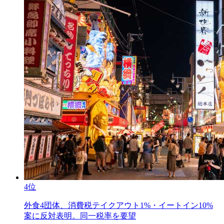
4位
外食4団体、消費税テイクアウト1%・イートイン10%
案に反対表明。同一税率を要望