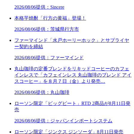
2026/08/06
提供：Sincere
本格芋焼酎「行方の黄福」登場！
2026/08/06
提供：茨城県行方市
ファーマインド「水戸ホーリーホック」とサプライヤ
ー契約を締結
2026/08/06
提供：ファーマインド
丸山珈琲の定番ブレンドをリキッドコーヒーのカフェ
インレスで「カフェインレス 丸山珈琲のブレンド アイ
スコーヒー」を８月７日（金）より発売…
2026/08/06
提供：丸山珈琲
ローソン限定「ビッグピート」RTD 2商品が8月11日発
売
2026/08/06
提供：ジャパンインポートシステム
ローソン限定「ジンクス ジンソーダ」8月11日発売