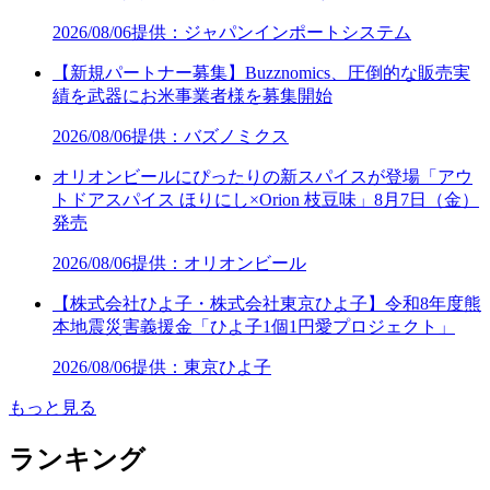
2026/08/06
提供：ジャパンインポートシステム
【新規パートナー募集】Buzznomics、圧倒的な販売実
績を武器にお米事業者様を募集開始
2026/08/06
提供：バズノミクス
オリオンビールにぴったりの新スパイスが登場「アウ
トドアスパイス ほりにし×Orion 枝豆味」8月7日（金）
発売
2026/08/06
提供：オリオンビール
【株式会社ひよ子・株式会社東京ひよ子】令和8年度熊
本地震災害義援金「ひよ子1個1円愛プロジェクト」
2026/08/06
提供：東京ひよ子
もっと見る
ランキング