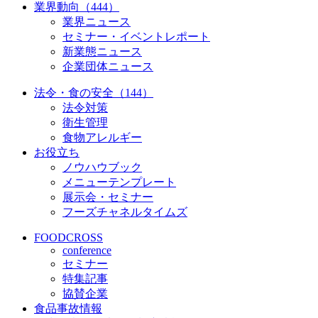
業界動向（444）
業界ニュース
セミナー・イベントレポート
新業態ニュース
企業団体ニュース
法令・食の安全（144）
法令対策
衛生管理
食物アレルギー
お役立ち
ノウハウブック
メニューテンプレート
展示会・セミナー
フーズチャネルタイムズ
FOODCROSS
conference
セミナー
特集記事
協賛企業
食品事故情報