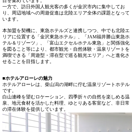
目を集めています。
一方で、訪日外国人観光客の多くが金沢市内に集中してお
り、周辺地域への周遊促進は北陸エリア全体の課題となって
います。
本加盟を契機に、東急ホテルズと連携しつつ、中でも北陸エ
リアに位置する「金沢東急ホテル」、「JAM福井勝山東急ホ
テル＆リゾーツ」、「富山エクセルホテル東急」と関係強化
を図ること等により、都市観光・自然体験・温泉リゾートを
満喫できる「周遊型・滞在型で巡る観光エリア」へと進化さ
せることを目指します。
■ホテルアローレの魅力
ホテルアローレは、柴山潟の湖畔に佇む温泉リゾートホテル
です。
白山連峰を望むロケーション、四季折々の自然を楽しめる温
泉、地元食材を活かした料理、ゆとりある客室など、非日常
の滞在体験を提供しています。