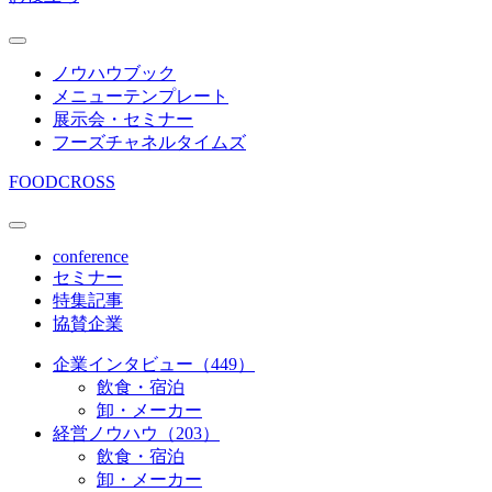
ノウハウブック
メニューテンプレート
展示会・セミナー
フーズチャネルタイムズ
FOODCROSS
conference
セミナー
特集記事
協賛企業
企業インタビュー（449）
飲食・宿泊
卸・メーカー
経営ノウハウ（203）
飲食・宿泊
卸・メーカー