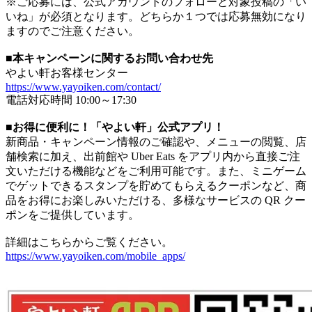
※ご応募には、公式アカウントのフォローと対象投稿の「い
いね」が必須となります。どちらか１つでは応募無効になり
ますのでご注意ください。
■本キャンペーンに関するお問い合わせ先
やよい軒お客様センター
https://www.yayoiken.com/contact/
電話対応時間 10:00～17:30
■お得に便利に！「やよい軒」公式アプリ！
新商品・キャンペーン情報のご確認や、メニューの閲覧、店
舗検索に加え、出前館や Uber Eats をアプリ内から直接ご注
文いただける機能などをご利用可能です。また、ミニゲーム
でゲットできるスタンプを貯めてもらえるクーポンなど、商
品をお得にお楽しみいただける、多様なサービスの QR クー
ポンをご提供しています。
詳細はこちらからご覧ください。
https://www.yayoiken.com/mobile_apps/