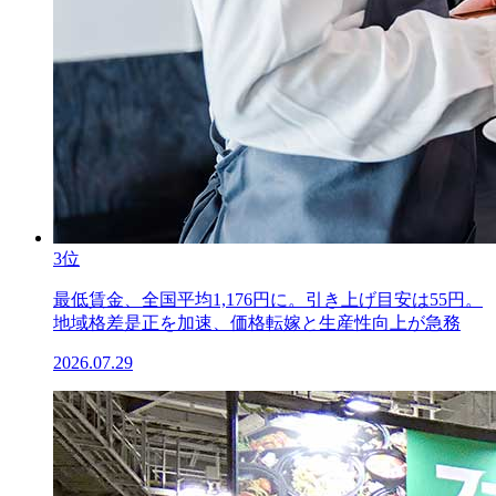
3位
最低賃金、全国平均1,176円に。引き上げ目安は55円。
地域格差是正を加速、価格転嫁と生産性向上が急務
2026.07.29