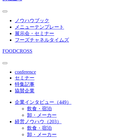
ノウハウブック
メニューテンプレート
展示会・セミナー
フーズチャネルタイムズ
FOODCROSS
conference
セミナー
特集記事
協賛企業
企業インタビュー（449）
飲食・宿泊
卸・メーカー
経営ノウハウ（203）
飲食・宿泊
卸・メーカー