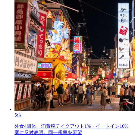
5位
外食4団体、消費税テイクアウト1%・イートイン10%
案に反対表明。同一税率を要望