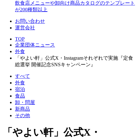
飲食店メニューや卸向け商品カタログのテンプレート
が200種類以上
お問い合わせ
運営会社
TOP
企業団体ニュース
外食
「やよい軒」公式X・Instagramそれぞれで実施『定食
総選挙 開催記念SNSキャンペーン』
すべて
外食
宿泊
食品
卸・問屋
新商品
その他
「やよい軒」公式X・