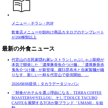
メニュー・チラシ・POP
飲食店メニューや卸向け商品カタログのテンプレート
が200種類以上
最新の外食ニュース
代官山の古民家隠れ家レストランしゃぶしゃぶ龍樹が
本気で開発した「濃厚豚骨魚介つけ麺」「濃厚豚骨赤
鬼魚介つけ麺」が新登場。羅臼昆布水と自家製麺が織
りなす、新しい一杯を代官山で提供開始。…
2026/08/06
提供：タカラデータジャパン
「朝食がホテルを選ぶ理由になる」TERRA COFFEE
ROASTERSやYELLOU、そしてDOLCE TACUBO
CAFFEを展開するTCRが新ブランド「UMAMI」を始
動