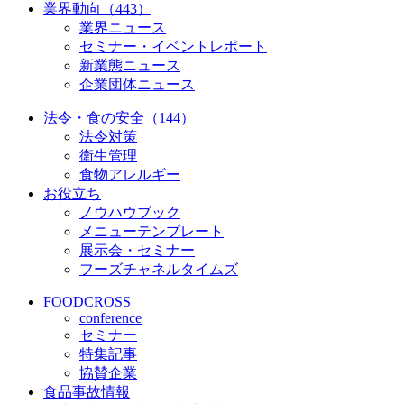
業界動向（443）
業界ニュース
セミナー・イベントレポート
新業態ニュース
企業団体ニュース
法令・食の安全（144）
法令対策
衛生管理
食物アレルギー
お役立ち
ノウハウブック
メニューテンプレート
展示会・セミナー
フーズチャネルタイムズ
FOODCROSS
conference
セミナー
特集記事
協賛企業
食品事故情報