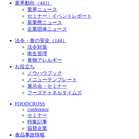
業界動向（443）
業界ニュース
セミナー・イベントレポート
新業態ニュース
企業団体ニュース
法令・食の安全（144）
法令対策
衛生管理
食物アレルギー
お役立ち
ノウハウブック
メニューテンプレート
展示会・セミナー
フーズチャネルタイムズ
FOODCROSS
conference
セミナー
特集記事
協賛企業
食品事故情報