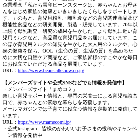
企業理念「私たち雪印ビーンスタークは、赤ちゃんとお母さ
んをはじめ家族の健康といきいきしたくらしをサポートしま
す。」のもと、育児用粉乳・離乳食などの育児関連商品及び
機能性食品などの研究開発、製造・販売しています。70年以
上続く母乳調査・研究の成果を生かした、より母乳に近い育
児用ミルクなど、高品質な育児用品をお届けしています。こ
のほか育児用ミルクの知見を生かした大人用のミルクや、心
身の健康を保ち、QOL（生命の質、生活の質）を高めるた
めに大切な口腔ケア商品など、ご家族皆様のすこやかな毎日
にお役立ていただける商品を展開しています。
URL：
https://www.beanstalksnow.co.jp/
【メンバーズサイトや公式SNSなどでも情報を発信中】
・メンバーズサイト「まめコミ」
楽しい育児サポート情報と、専門の栄養士による育児相談窓
口で、赤ちゃんとの素敵な暮らしを応援します。
メールマガジンでは子育てに役立つ情報を定期的に発信して
います。
URL：
https://www.mamecomi.jp/
・公式Instagram 皆様のかわいいお子さまの投稿やキャンペ
ーン情報を発信中！