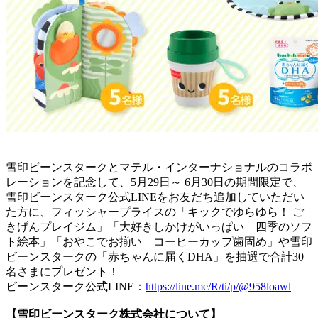
雪印ビーンスタークとマテル・インターナショナルのコラボ
レーションを記念して、5月29日～ 6月30日の期間限定で、
雪印ビーンスターク公式LINEをお友だち追加していただい
た方に、フィッシャープライスの「キックでゆらゆら！ ご
きげんプレイジム」「大好きしかけがいっぱい 四季のソフ
ト絵本」「おやこでお揃い コーヒーカップ歯固め」や雪印
ビーンスタークの「赤ちゃんに届くDHA」を抽選で合計30
名さまにプレゼント！
ビーンスターク公式LINE：
https://line.me/R/ti/p/@958loawl
【雪印ビーンスターク株式会社について】