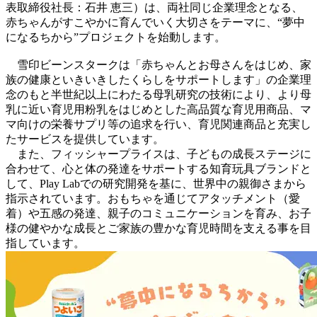
表取締役社長：石井 恵三）は、両社同じ企業理念となる、
赤ちゃんがすこやかに育んでいく大切さをテーマに、“夢中
になるちから”プロジェクトを始動します。
雪印ビーンスタークは「赤ちゃんとお母さんをはじめ、家
族の健康といきいきしたくらしをサポートします」の企業理
念のもと半世紀以上にわたる母乳研究の技術により、より母
乳に近い育児用粉乳をはじめとした高品質な育児用商品、マ
マ向けの栄養サプリ等の追求を行い、育児関連商品と充実し
たサービスを提供しています。
また、フィッシャープライスは、子どもの成長ステージに
合わせて、心と体の発達をサポートする知育玩具ブランドと
して、Play Labでの研究開発を基に、世界中の親御さまから
指示されています。おもちゃを通じてアタッチメント（愛
着）や五感の発達、親子のコミュニケーションを育み、お子
様の健やかな成長とご家族の豊かな育児時間を支える事を目
指しています。