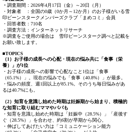
・
調査期間：2026年4月17日（金）～20日（月）
・対象者 ：全国の0歳（0か月～12か月）のお子様がいる雪
印ビーンスタークメンバーズクラブ「まめコミ」会員
・回答者数：710名
・調査方法：インターネットリサーチ
※調査をご使用の場合は 雪印ビーンスターク調べと記載を
お願い致します。
■TOPICS
（1）お子様の成長への心配・現在の悩み共に「食事（栄
養）」が1位
・お子様の成長への影響で心配なこと1位は「食事
（65.1%）」。現在の悩みでも「食事（40.8%）」が最多。
・悩みの頻度、週1回以上が85.1%。そのうち毎日悩みがあ
るは40.7%にも。
（2）知育を意識し始めた時期は妊娠期から始まり、積極的
な知育に取り組むママやパパも
・知育を意識し始めた時期は「妊娠中（28.5%）」「産後す
ぐ（28.5%）」を合わせ、約6割が早期から関心。
・伸ばしてあげたい力は「コミュニケーション能力