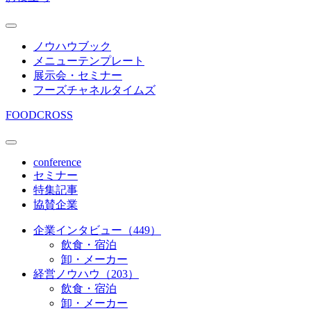
ノウハウブック
メニューテンプレート
展示会・セミナー
フーズチャネルタイムズ
FOODCROSS
conference
セミナー
特集記事
協賛企業
企業インタビュー（449）
飲食・宿泊
卸・メーカー
経営ノウハウ（203）
飲食・宿泊
卸・メーカー