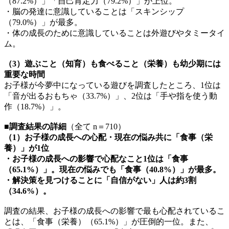
（87.2%）」「自己肯定力（79.2%）」が上位。
・脳の発達に意識していることは「スキンシップ
（79.0%）」が最多。
・体の成長のために意識していることは外遊びやタミータイ
ム。
（3）遊ぶこと（知育）も食べること（栄養）も幼少期には
重要な時間
お子様が今夢中になっている遊びを調査したところ、1位は
「音が出るおもちゃ（33.7%）」、2位は「手や指を使う動
作（18.7%）」。
■調査結果の詳細
（全て n＝710）
（1）お子様の成長への心配・現在の悩み共に「食事（栄
養）」が1位
・お子様の成長への影響で心配なこと1位は「食事
（65.1%）」。現在の悩みでも「食事（40.8%）」が最多。
・解決策を見つけることに「自信がない」人は約3割
（34.6%）。
調査の結果、お子様の成長への影響で最も心配されているこ
とは、「食事（栄養）（65.1%）」が圧倒的一位。また、