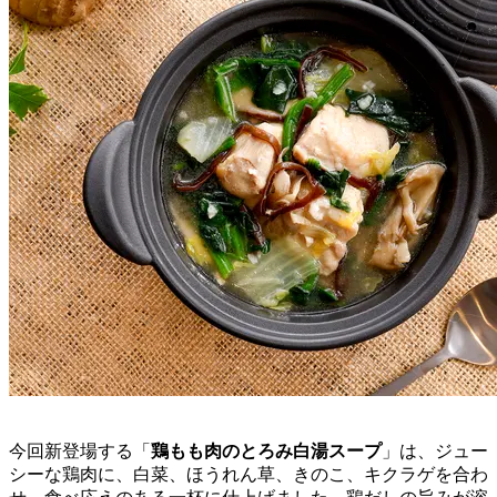
今回新登場する「
鶏もも肉のとろみ白湯スープ
」は、ジュー
シーな鶏肉に、白菜、ほうれん草、きのこ、キクラゲを合わ