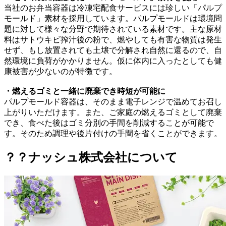
当社のお弁当容器は冷凍宅配食サービスには珍しい「パルプ
モールド」素材を採用しています。パルプモールドは環境問
題に対して様々な分野で期待されている素材です。主な原材
料はサトウキビ搾汁後の粉で、燃やしても有害な物質は発生
せず、もし放置されても土壌で分解され自然に還るので、自
然環境に負荷がかかりません。仮に体内に入ったとしても健
康被害が少ないのが特徴です。
・燃えるゴミと一緒に廃棄でき時短が可能に
パルプモールド容器は、そのまま電子レンジで温めてお召し
上がりいただけます。また、ご家庭の燃えるゴミとして廃棄
でき、食べた後はゴミ分別の手間を削減することが可能で
す。そのため調理や後片付けの手間を省くことができます。
？？
ナッシュ株式会社について