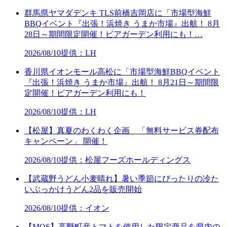
群馬県ヤマダデンキ TLS前橋吉岡店に「市場型海鮮
BBQイベント『出張！浜焼き うまか市場』出航！ 8月
28日～期間限定開催！ビアガーデン利用にも！…
2026/08/10
提供：LH
香川県イオンモール高松に「市場型海鮮BBQイベント
『出張！浜焼き うまか市場』出航！ 8月21日～期間限
定開催！ビアガーデン利用にも！
2026/08/10
提供：LH
【松屋】真夏のわくわく企画 「無料サービス券配布
キャンペーン」 開催！
2026/08/10
提供：松屋フーズホールディングス
【武蔵野うどん小麦晴れ】暑い季節にぴったりの冷た
いぶっかけうどん2品を販売開始
2026/08/10
提供：イオン
【MOS】高野町産トマトを使用した限定商品を県内の