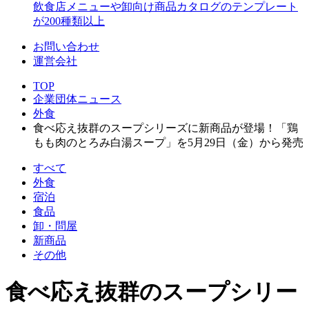
飲食店メニューや卸向け商品カタログのテンプレート
が200種類以上
お問い合わせ
運営会社
TOP
企業団体ニュース
外食
食べ応え抜群のスープシリーズに新商品が登場！「鶏
もも肉のとろみ白湯スープ」を5月29日（金）から発売
すべて
外食
宿泊
食品
卸・問屋
新商品
その他
食べ応え抜群のスープシリー