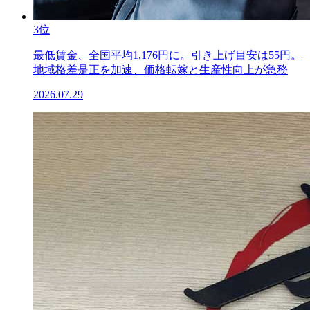
3位
最低賃金、全国平均1,176円に。引き上げ目安は55円。
地域格差是正を加速、価格転嫁と生産性向上が急務
2026.07.29