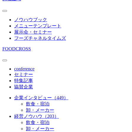
ノウハウブック
メニューテンプレート
展示会・セミナー
フーズチャネルタイムズ
FOODCROSS
conference
セミナー
特集記事
協賛企業
企業インタビュー（449）
飲食・宿泊
卸・メーカー
経営ノウハウ（203）
飲食・宿泊
卸・メーカー