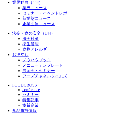
業界動向（444）
業界ニュース
セミナー・イベントレポート
新業態ニュース
企業団体ニュース
法令・食の安全（144）
法令対策
衛生管理
食物アレルギー
お役立ち
ノウハウブック
メニューテンプレート
展示会・セミナー
フーズチャネルタイムズ
FOODCROSS
conference
セミナー
特集記事
協賛企業
食品事故情報