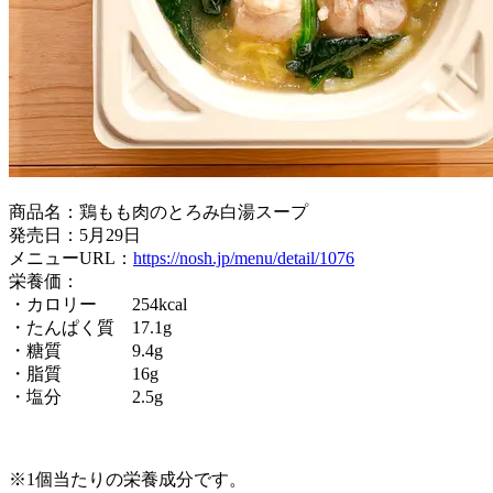
商品名：鶏もも肉のとろみ白湯スープ
発売日：5月29日
メニューURL：
https://nosh.jp/menu/detail/1076
栄養価：
・カロリー 254kcal
・たんぱく質 17.1g
・糖質 9.4g
・脂質 16g
・塩分 2.5g
※1個当たりの栄養成分です。