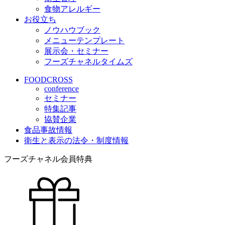
食物アレルギー
お役立ち
ノウハウブック
メニューテンプレート
展示会・セミナー
フーズチャネルタイムズ
FOODCROSS
conference
セミナー
特集記事
協賛企業
食品事故情報
衛生と表示の法令・制度情報
フーズチャネル会員特典