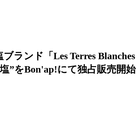
ド「Les Terres Blanc
”をBon'ap!にて独占販売開