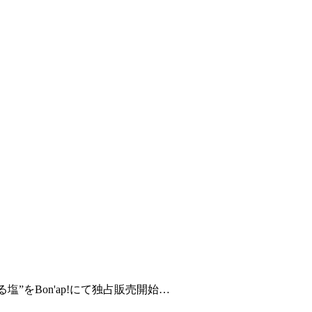
塩”をBon'ap!にて独占販売開始…