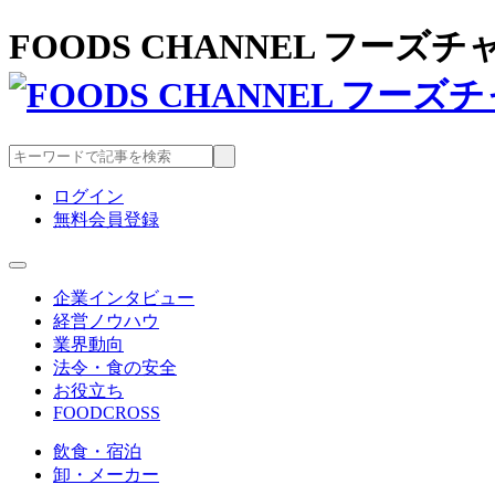
FOODS CHANNEL フー
ログイン
無料会員登録
企業インタビュー
経営ノウハウ
業界動向
法令・食の安全
お役立ち
FOODCROSS
飲食・宿泊
卸・メーカー