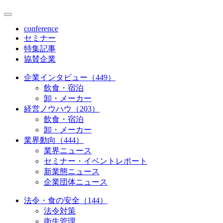
conference
セミナー
特集記事
協賛企業
企業インタビュー（449）
飲食・宿泊
卸・メーカー
経営ノウハウ（203）
飲食・宿泊
卸・メーカー
業界動向（444）
業界ニュース
セミナー・イベントレポート
新業態ニュース
企業団体ニュース
法令・食の安全（144）
法令対策
衛生管理