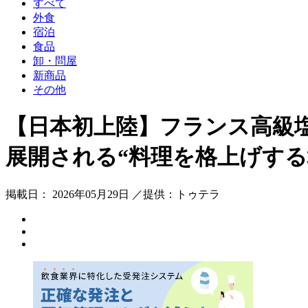
すべて
外食
宿泊
食品
卸・問屋
新商品
その他
【日本初上陸】フランス高級塩ブラン
展開される“料理を格上げする塩
掲載日： 2026年05月29日 ／提供：トゥテラ