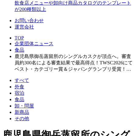
飲食店メニューや卸向け商品カタログのテンプレート
が200種類以上
お問い合わせ
運営会社
TOP
企業団体ニュース
食品
鹿児島県御岳蒸留所のシングルカスクが頂点へ。審査
員約300名による審査結果で最高得点！TWSC2026にて
ベスト・カテゴリー賞＆ジャパングランプリ受賞！…
すべて
外食
宿泊
食品
卸・問屋
新商品
その他
鹿児島県御岳蒸留所のシング