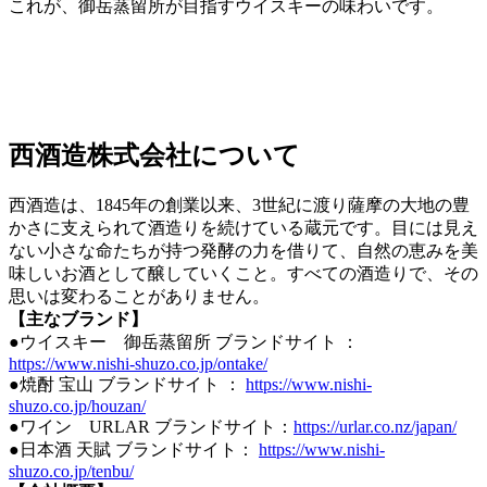
これが、御岳蒸留所が目指すウイスキーの味わいです。
西酒造株式会社について
西酒造は、1845年の創業以来、3世紀に渡り薩摩の大地の豊
かさに支えられて酒造りを続けている蔵元です。目には見え
ない小さな命たちが持つ発酵の力を借りて、自然の恵みを美
味しいお酒として醸していくこと。すべての酒造りで、その
思いは変わることがありません。
【主なブランド】
●ウイスキー 御岳蒸留所 ブランドサイト ：
https://www.nishi-shuzo.co.jp/ontake/
●焼酎 宝山 ブランドサイト ：
https://www.nishi-
shuzo.co.jp/houzan/
●ワイン URLAR ブランドサイト：
https://urlar.co.nz/japan/
●日本酒 天賦 ブランドサイト：
https://www.nishi-
shuzo.co.jp/tenbu/