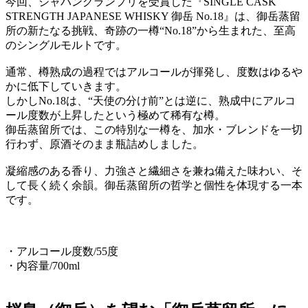
今回、ジャパングランプリを受賞した『SINGLE CASK
STRENGTH JAPANESE WHISKY 御岳 No.18』は、御岳蒸留
所の新たなる挑戦、奇跡の一樽“No.18”から生まれた、至高
のシングルモルトです。
通常、樽熟成の過程ではアルコールが揮発し、度数はゆるや
かに低下していきます。
しかしNo.18は、“天使の分け前”とは逆に、熟成中にアルコ
ール度数が上昇したという極めて稀有な樽。
御岳蒸留所では、この特別な一樽を、加水・ブレンドを一切
行わず、原酒そのまま瓶詰めしました。
凝縮感のある香り、力強さと繊細さを兼ね備えた味わい、そ
して長く続く余韻。御岳蒸留所の哲学と個性を体現する一本
です。
・アルコール度数/55度
・内容量/700ml