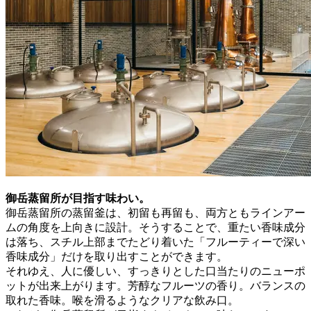
御岳蒸留所が目指す味わい。
御岳蒸留所の蒸留釜は、初留も再留も、両方ともラインアー
ムの角度を上向きに設計。そうすることで、重たい香味成分
は落ち、スチル上部までたどり着いた「フルーティーで深い
香味成分」だけを取り出すことができます。
それゆえ、人に優しい、すっきりとした口当たりのニューポ
ットが出来上がります。芳醇なフルーツの香り。バランスの
取れた香味。喉を滑るようなクリアな飲み口。