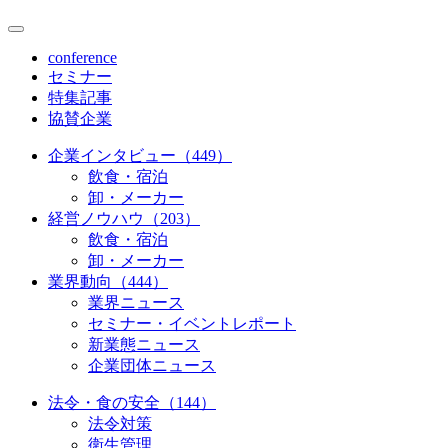
conference
セミナー
特集記事
協賛企業
企業インタビュー（449）
飲食・宿泊
卸・メーカー
経営ノウハウ（203）
飲食・宿泊
卸・メーカー
業界動向（444）
業界ニュース
セミナー・イベントレポート
新業態ニュース
企業団体ニュース
法令・食の安全（144）
法令対策
衛生管理