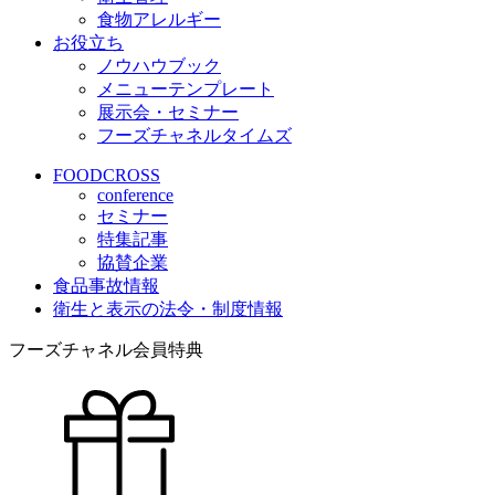
食物アレルギー
お役立ち
ノウハウブック
メニューテンプレート
展示会・セミナー
フーズチャネルタイムズ
FOODCROSS
conference
セミナー
特集記事
協賛企業
食品事故情報
衛生と表示の法令・制度情報
フーズチャネル会員特典