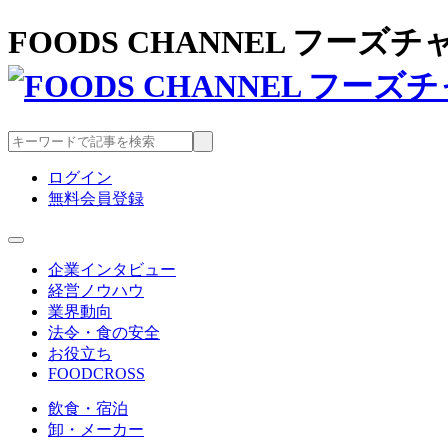
FOODS CHANNEL フー
ログイン
無料会員登録
企業インタビュー
経営ノウハウ
業界動向
法令・食の安全
お役立ち
FOODCROSS
飲食・宿泊
卸・メーカー