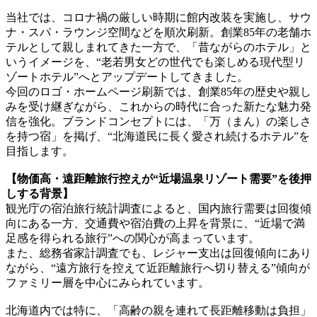
当社では、コロナ禍の厳しい時期に館内改装を実施し、サウ
ナ・スパ・ラウンジ空間などを順次刷新。創業85年の老舗ホ
テルとして親しまれてきた一方で、「昔ながらのホテル」と
いうイメージを、“老若男女どの世代でも楽しめる現代型リ
ゾートホテル”へとアップデートしてきました。
今回のロゴ・ホームページ刷新では、創業85年の歴史や親し
みを受け継ぎながら、これからの時代に合った新たな魅力発
信を強化。ブランドコンセプトには、「万（まん）の楽しさ
を持つ宿」を掲げ、“北海道民に長く愛され続けるホテル”を
目指します。
【物価高・遠距離旅行控えが“近場温泉リゾート需要”を後押
しする背景】
観光庁の宿泊旅行統計調査によると、国内旅行需要は回復傾
向にある一方、交通費や宿泊費の上昇を背景に、“近場で満
足感を得られる旅行”への関心が高まっています。
また、総務省家計調査でも、レジャー支出は回復傾向にあり
ながら、“遠方旅行を控えて近距離旅行へ切り替える”傾向が
ファミリー層を中心にみられています。
北海道内では特に、「高齢の親を連れて長距離移動は負担」