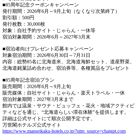
■85周年記念クーポンキャンペーン
発行期間：2026年6月～9月上旬（なくなり次第終了）
割引額：500円
発行枚数：30,000枚
対象：自社予約サイト・じゃらん・一休等
宿泊対象期間：2026年6月～2027年3月末
■宿泊者向けプレゼント応募キャンペーン
対象宿泊期間：2026年6月30日～7月31日
内容：総勢85名に北海道米、北海道海鮮セット、道産野菜、
北海道銘菓詰め合わせ、宿泊券等、各種賞品をプレゼント
■85周年記念宿泊プラン
販売期間：2026年6月～9月上旬
販売媒体：自社サイト・じゃらん・楽天トラベル・一休
宿泊対象期間：2027年3月末まで
館内では温泉・サウナ・ビュッフェ・花火・地域アクティビ
ティなどを通じ、“北海道らしい滞在体験”を提供します。
詳細は公式サイトにて順次公開予定です。
万世閣ホテルズ公式サイト
https://www.manseikaku-hotels.co.jp/?utm_source=chatgpt.com