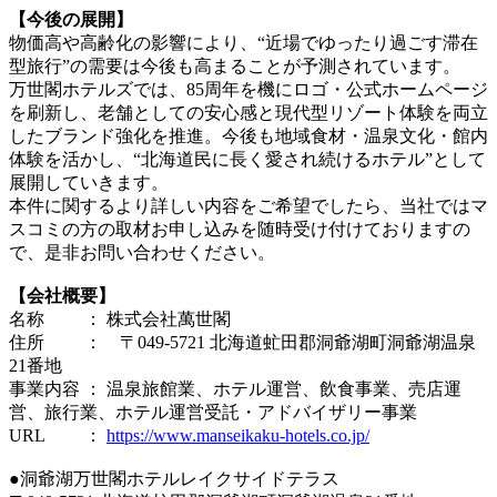
【今後の展開】
物価高や高齢化の影響により、“近場でゆったり過ごす滞在
型旅行”の需要は今後も高まることが予測されています。
万世閣ホテルズでは、85周年を機にロゴ・公式ホームページ
を刷新し、老舗としての安心感と現代型リゾート体験を両立
したブランド強化を推進。今後も地域食材・温泉文化・館内
体験を活かし、“北海道民に長く愛され続けるホテル”として
展開していきます。
本件に関するより詳しい内容をご希望でしたら、当社ではマ
スコミの方の取材お申し込みを随時受け付けておりますの
で、是非お問い合わせください。
【会社概要】
名称 ： 株式会社萬世閣
住所 ： 〒049-5721 北海道虻田郡洞爺湖町洞爺湖温泉
21番地
事業内容 ： 温泉旅館業、ホテル運営、飲食事業、売店運
営、旅行業、ホテル運営受託・アドバイザリー事業
URL ：
https://www.manseikaku-hotels.co.jp/
●洞爺湖万世閣ホテルレイクサイドテラス