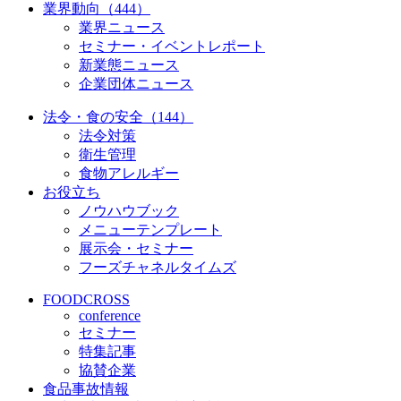
業界動向（444）
業界ニュース
セミナー・イベントレポート
新業態ニュース
企業団体ニュース
法令・食の安全（144）
法令対策
衛生管理
食物アレルギー
お役立ち
ノウハウブック
メニューテンプレート
展示会・セミナー
フーズチャネルタイムズ
FOODCROSS
conference
セミナー
特集記事
協賛企業
食品事故情報