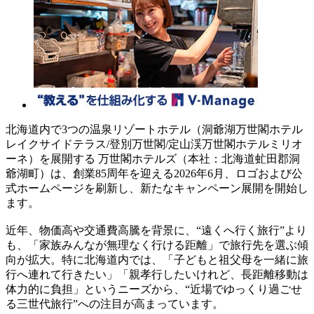
北海道内で3つの温泉リゾートホテル（洞爺湖万世閣ホテル
レイクサイドテラス/登別万世閣/定山渓万世閣ホテルミリオ
ーネ）を展開する 万世閣ホテルズ（本社：北海道虻田郡洞
爺湖町）は、創業85周年を迎える2026年6月、ロゴおよび公
式ホームページを刷新し、新たなキャンペーン展開を開始し
ます。
近年、物価高や交通費高騰を背景に、“遠くへ行く旅行”より
も、「家族みんなが無理なく行ける距離」で旅行先を選ぶ傾
向が拡大。特に北海道内では、「子どもと祖父母を一緒に旅
行へ連れて行きたい」「親孝行したいけれど、長距離移動は
体力的に負担」というニーズから、“近場でゆっくり過ごせ
る三世代旅行”への注目が高まっています。