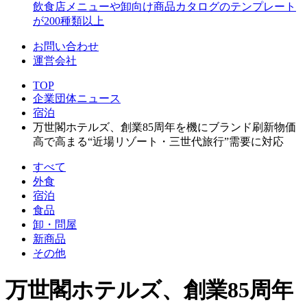
飲食店メニューや卸向け商品カタログのテンプレート
が200種類以上
お問い合わせ
運営会社
TOP
企業団体ニュース
宿泊
万世閣ホテルズ、創業85周年を機にブランド刷新物価
高で高まる“近場リゾート・三世代旅行”需要に対応
すべて
外食
宿泊
食品
卸・問屋
新商品
その他
万世閣ホテルズ、創業85周年