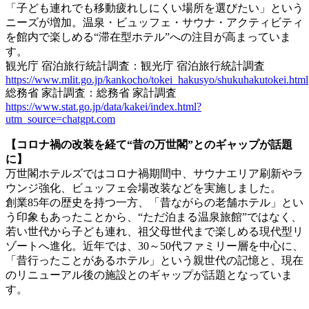
「子ども連れでも移動疲れしにくい場所を選びたい」という
ニーズが増加。温泉・ビュッフェ・サウナ・アクティビティ
を館内で楽しめる“滞在型ホテル”への注目が高まっていま
す。
観光庁 宿泊旅行統計調査：観光庁 宿泊旅行統計調査
https://www.mlit.go.jp/kankocho/tokei_hakusyo/shukuhakutokei.html
総務省 家計調査：総務省 家計調査
https://www.stat.go.jp/data/kakei/index.html?
utm_source=chatgpt.com
【コロナ禍の改装を経て“昔の万世閣”とのギャップが話題
に】
万世閣ホテルズではコロナ禍期間中、サウナエリア刷新やラ
ウンジ強化、ビュッフェ会場改装などを実施しました。
創業85年の歴史を持つ一方、「昔ながらの老舗ホテル」とい
う印象もあったことから、“ただ泊まる温泉旅館”ではなく、
若い世代から子ども連れ、祖父母世代まで楽しめる現代型リ
ゾートへ進化。近年では、30～50代ファミリー層を中心に、
「昔行ったことがあるホテル」という親世代の記憶と、現在
のリニューアル後の施設とのギャップが話題となっていま
す。