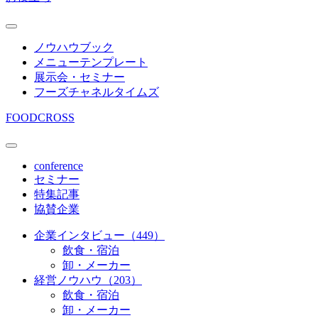
ノウハウブック
メニューテンプレート
展示会・セミナー
フーズチャネルタイムズ
FOODCROSS
conference
セミナー
特集記事
協賛企業
企業インタビュー（449）
飲食・宿泊
卸・メーカー
経営ノウハウ（203）
飲食・宿泊
卸・メーカー