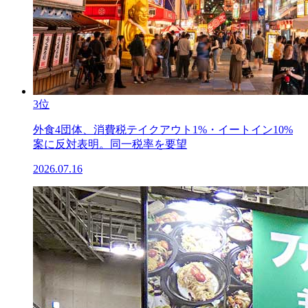
3位
外食4団体、消費税テイクアウト1%・イートイン10%
案に反対表明。同一税率を要望
2026.07.16