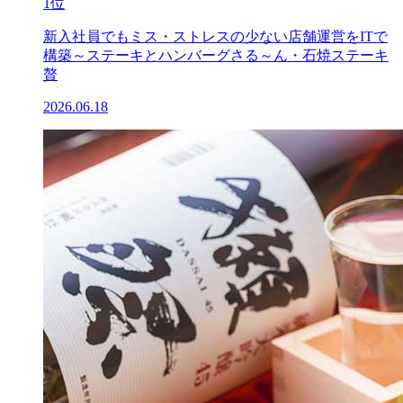
1位
新入社員でもミス・ストレスの少ない店舗運営をITで
構築～ステーキとハンバーグさる～ん・石焼ステーキ
贅
2026.06.18