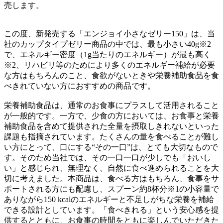
売します。
この度、新発売する「エンジョイ小さなゼリー150」は、当
社のカップタイプゼリー商品の中では、最も小さい40g※2
で、エネルギー密度（1g当たりのエネルギー）が最も高く
※2、リハビリ等のためにより多くのエネルギー補給が必要
な方はもちろんのこと、食欲がないときや栄養補助食品を食
べきれていない方におすすめの商品です。
栄養補助食品は、通常のお食事にプラスして活用されること
が一般的です。一方で、少食の方においては、お食事と栄養
補助食品を含めて提供された全量を摂取しきれないといった
課題も指摘されています。たくさんの量を食べることが難し
い方にとって、口にする“その一口”は、とても大切なもので
す。そのため当社では、その一口一口が少しでも「おいし
い」と感じられ、無理なく、自然に食べ進められることを大
切に考えました。本商品は、食べる方はもちろん、食事をサ
ポートされる方にも配慮し、スプーン約8杯分※1の小容量で
ありながら150 kcalのエネルギーと不足しがちな栄養を補給
できる設計としています。「食べきれる」という安心感を提
供するとともに、お食事の時間をともに楽しんでいただきた