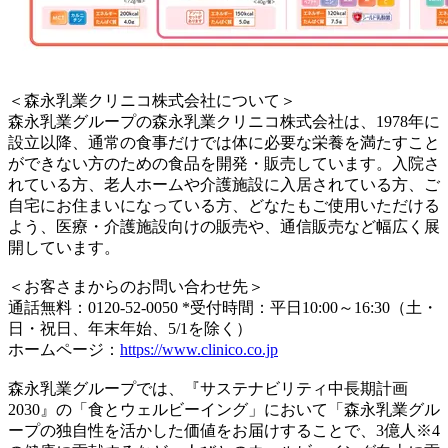
＜森永乳業クリニコ株式会社について＞
森永乳業グループの森永乳業クリニコ株式会社は、1978年に
設立以降、通常の食事だけでは体に必要な栄養を満たすこと
ができない方のための食品を開発・販売しています。入院さ
れている方、老人ホームや介護施設に入居されている方、ご
自宅にお住まいになっている方、どなたもご使用いただける
よう、医療・介護施設向けの販売や、通信販売など幅広く展
開しています。
＜お客さまからのお問い合わせ先＞
通話無料：0120-52-0050 *受付時間：平日10:00～16:30（土・
日・祝日、年末年始、5/1を除く）
ホームページ：
https://www.clinico.co.jp
森永乳業グループでは、『サステナビリティ中長期計画
2030』の「食とウェルビーイング」において「森永乳業グル
ープの独自性を活かした価値をお届けすることで、3億人※4