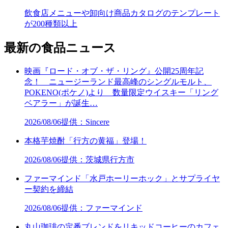
飲食店メニューや卸向け商品カタログのテンプレート
が200種類以上
最新の食品ニュース
映画『ロード・オブ・ザ・リング』公開25周年記
念！ ニュージーランド最高峰のシングルモルト、
POKENO(ポケノ)より 数量限定ウイスキー「リング
ベアラー」が誕生…
2026/08/06
提供：Sincere
本格芋焼酎「行方の黄福」登場！
2026/08/06
提供：茨城県行方市
ファーマインド「水戸ホーリーホック」とサプライヤ
ー契約を締結
2026/08/06
提供：ファーマインド
丸山珈琲の定番ブレンドをリキッドコーヒーのカフェ