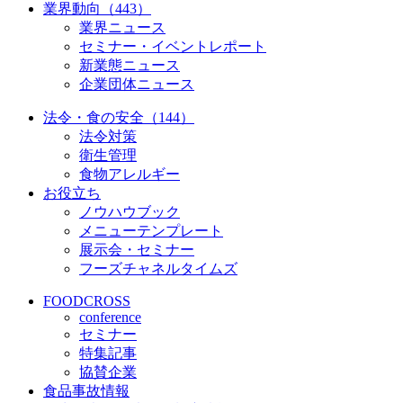
業界動向（443）
業界ニュース
セミナー・イベントレポート
新業態ニュース
企業団体ニュース
法令・食の安全（144）
法令対策
衛生管理
食物アレルギー
お役立ち
ノウハウブック
メニューテンプレート
展示会・セミナー
フーズチャネルタイムズ
FOODCROSS
conference
セミナー
特集記事
協賛企業
食品事故情報