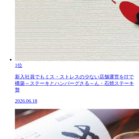
1位
新入社員でもミス・ストレスの少ない店舗運営をITで
構築～ステーキとハンバーグさる～ん・石焼ステーキ
贅
2026.06.18