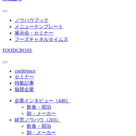
ノウハウブック
メニューテンプレート
展示会・セミナー
フーズチャネルタイムズ
FOODCROSS
conference
セミナー
特集記事
協賛企業
企業インタビュー（449）
飲食・宿泊
卸・メーカー
経営ノウハウ（203）
飲食・宿泊
卸・メーカー