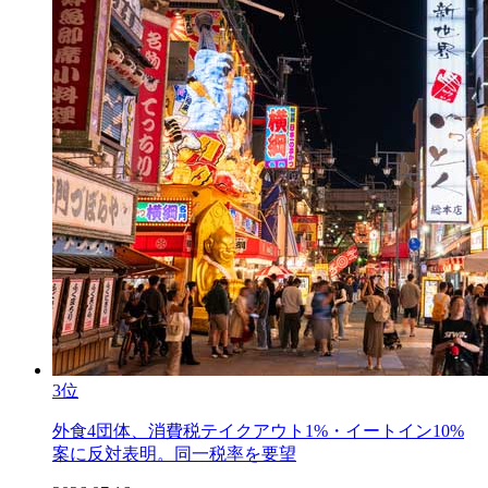
3位
外食4団体、消費税テイクアウト1%・イートイン10%
案に反対表明。同一税率を要望