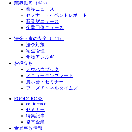
業界動向（443）
業界ニュース
セミナー・イベントレポート
新業態ニュース
企業団体ニュース
法令・食の安全（144）
法令対策
衛生管理
食物アレルギー
お役立ち
ノウハウブック
メニューテンプレート
展示会・セミナー
フーズチャネルタイムズ
FOODCROSS
conference
セミナー
特集記事
協賛企業
食品事故情報