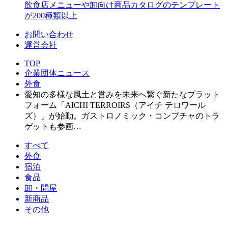
飲食店メニューや卸向け商品カタログのテンプレート
が200種類以上
お問い合わせ
運営会社
TOP
企業団体ニュース
外食
愛知の多様な風土と営みを未来へ繋ぐ新たなプラット
フォーム「AICHI TERROIRS（アイチ テロワール
ズ）」が始動。ガストロノミック・コンブチャのトラ
ゲットも参画…
すべて
外食
宿泊
食品
卸・問屋
新商品
その他