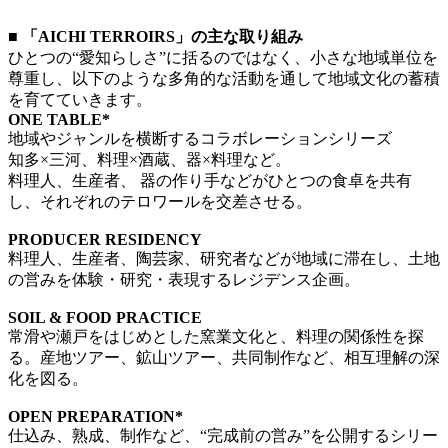
■ 「AICHI TERROIRS」の主な取り組み
ひとつの“愛知らしさ”に括るのではなく、小さな地域単位を
尊重し、以下のような多角的な活動を通して地域文化の蓄積
を育てていきます。
ONE TABLE*
地域やジャンルを横断するコラボレーションシリーズ
知多×三河、料理×酒蔵、器×料理など。
料理人、生産者、 器の作り手などがひとつの食卓を共有
し、それぞれのテロワールを交差させる。
PRODUCER RESIDENCY
料理人、生産者、陶芸家、研究者などが地域に滞在し、土地
の営みを体験・研究・表現するレジデンス企画。
SOIL & FOOD PRACTICE
常滑や瀬戸をはじめとした窯業文化と、料理の関係性を探
る。産地ツアー、鉱山ツアー、共同制作など、相互理解の深
化を図る。
OPEN PREPARATION*
仕込み、熟成、制作など、“完成前の営み”を公開するシリー