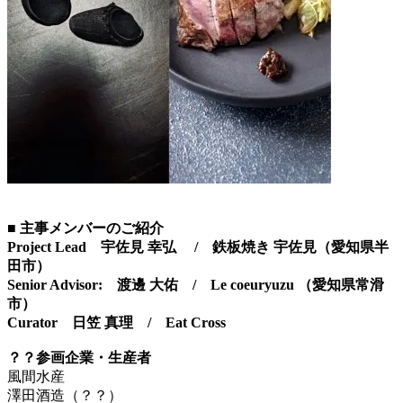
■ 主事メンバーのご紹介
Project Lead 宇佐見 幸弘 / 鉄板焼き 宇佐見（愛知県半
田市）
Senior Advisor: 渡邊 大佑 / Le coeuryuzu （愛知県常滑
市）
Curator 日笠 真理 / Eat Cross
？？参画企業・生産者
風間水産
澤田酒造（？？）