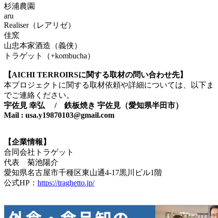
杉浦農園
aru
Realiser（レアリゼ）
佳窯
山忠本家酒造（義侠）
トラゲット（+kombucha）
【AICHI TERROIRSに関する取材の問い合わせ先】
本プロジェクトに関する取材依頼や詳細については、以下ま
でご連絡ください。
宇佐見 幸弘 / 鉄板焼き 宇佐見（愛知県半田市）
Mail : usa.y19870103@gmail.com
【企業情報】
合同会社トラゲット
代表 菊池陽介
愛知県名古屋市千種区東山通4-17黒川ビル1階
公式HP：
https://traghetto.jp/