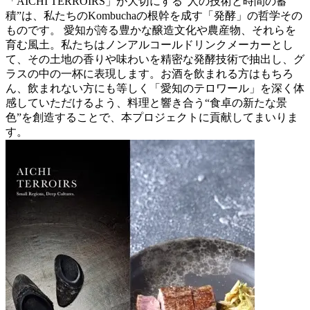
「AICHI TERROIRS」が大切にする“人の技術と時間の蓄
積”は、私たちのKombuchaの根幹を成す「発酵」の哲学その
ものです。 愛知が誇る豊かな醸造文化や農産物、それらを
育む風土。私たちはノンアルコールドリンクメーカーとし
て、その土地の香りや味わいを精密な発酵技術で抽出し、グ
ラスの中の一杯に表現します。お酒を飲まれる方はもちろ
ん、飲まれない方にも等しく「愛知のテロワール」を深く体
感していただけるよう、料理と響き合う“食卓の新たな景
色”を創造することで、本プロジェクトに貢献してまいりま
す。