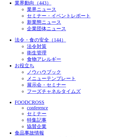
業界動向（443）
業界ニュース
セミナー・イベントレポート
新業態ニュース
企業団体ニュース
法令・食の安全（144）
法令対策
衛生管理
食物アレルギー
お役立ち
ノウハウブック
メニューテンプレート
展示会・セミナー
フーズチャネルタイムズ
FOODCROSS
conference
セミナー
特集記事
協賛企業
食品事故情報