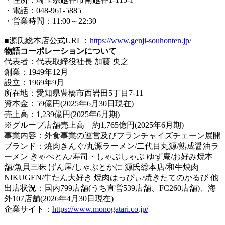
・電話：048-961-5885
・営業時間：11:00～22:30
■源氏総本店公式URL：
https://www.genji-souhonten.jp/
物語コーポレーションについて
代表者：代表取締役社長 加藤 央之
創業：1949年12月
設立：1969年9月
所在地：愛知県豊橋市西岩田5丁目7-11
資本金：59億円(2025年6月30日現在)
売上高：1,239億円(2025年6月期)
※グループ店舗売上高 約1,765億円(2025年6月期)
事業内容：外食事業の運営及びフランチャイズチェーン展開
ブランド：焼肉きんぐ/丸源ラーメン/二代目丸源/熟成醤油ラ
ーメン きゃべとん/寿司・しゃぶしゃぶ ゆず庵/お好み焼本
舗/魚貝三昧 げん屋/しゃぶとかに 源氏総本店/和牛焼肉
NIKUGEN/牛たん大好き 焼肉はっぴぃ/焼きたてのかるび 他
出店状況：国内799店舗(うち直営539店舗、FC260店舗)、海
外107店舗(2026年4月30日現在)
企業サイト：
https://www.monogatari.co.jp/