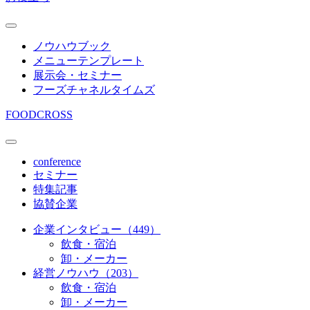
ノウハウブック
メニューテンプレート
展示会・セミナー
フーズチャネルタイムズ
FOODCROSS
conference
セミナー
特集記事
協賛企業
企業インタビュー（449）
飲食・宿泊
卸・メーカー
経営ノウハウ（203）
飲食・宿泊
卸・メーカー