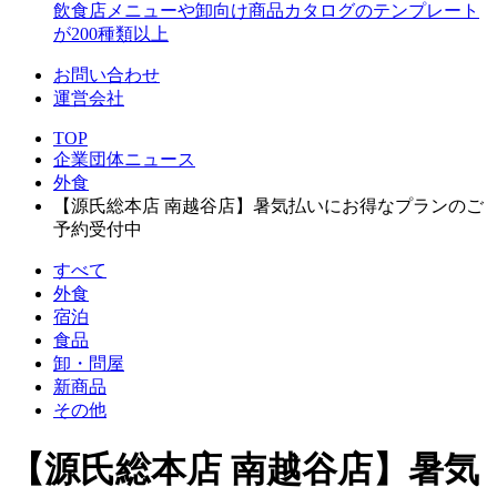
飲食店メニューや卸向け商品カタログのテンプレート
が200種類以上
お問い合わせ
運営会社
TOP
企業団体ニュース
外食
【源氏総本店 南越谷店】暑気払いにお得なプランのご
予約受付中
すべて
外食
宿泊
食品
卸・問屋
新商品
その他
【源氏総本店 南越谷店】暑気