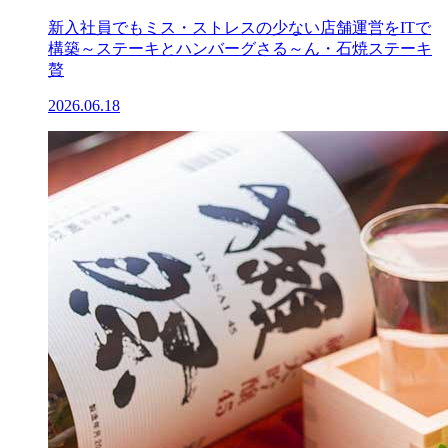
新入社員でもミス・ストレスの少ない店舗運営をITで
構築～ステーキとハンバーグさる～ん・石焼ステーキ
贅
2026.06.18