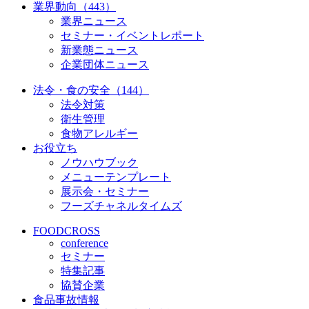
業界動向（443）
業界ニュース
セミナー・イベントレポート
新業態ニュース
企業団体ニュース
法令・食の安全（144）
法令対策
衛生管理
食物アレルギー
お役立ち
ノウハウブック
メニューテンプレート
展示会・セミナー
フーズチャネルタイムズ
FOODCROSS
conference
セミナー
特集記事
協賛企業
食品事故情報