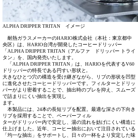
ALPHA DRIPPER TRITAN イメージ
耐熱ガラスメーカーのHARIO株式会社（本社：東京都中
央区）は、HARIO台湾が開発したコーヒードリッパー
「ALPHA DRIPPER TRITAN（アルファ ドリッパー トライ
タン」を、国内発売いたします。
「ALPHA DRIPPER TRITAN」は、HARIOを代表するV60
ドリッパーの特長である円すい形状と,
大きなひとつ穴の構造を受け継ぎながら、リブの形状を凹型
に進化させたコーヒードリッパーです。フィルターとドリッ
パーがより密着することで、抽出時のブレを抑え、スムーズ
で詰まりにくい抽出を実現し
ます。
本製品には、24本の長短リブを配置。最適な深さの下向き
リブを採用することで、ペーパーフィル
ターがドリッパー内で安定し、湯の流れを妨げにくい構造に
仕上げました。近年、コーヒー抽出において注目されている
「均一な抽出」をサポートし、日々の一杯をより安定した味