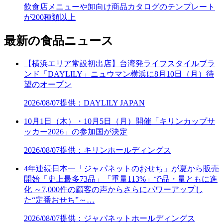
飲食店メニューや卸向け商品カタログのテンプレート
が200種類以上
最新の食品ニュース
【横浜エリア常設初出店】台湾発ライフスタイルブラ
ンド「DAYLILY」ニュウマン横浜に8月10日（月）待
望のオープン
2026/08/07
提供：DAYLILY JAPAN
10月1日（木）・10月5日（月）開催「キリンカップサ
ッカー2026」の参加国が決定
2026/08/07
提供：キリンホールディングス
4年連続日本一「ジャパネットのおせち」が夏から販売
開始「史上最多73品」「重量113%」で品・量ともに進
化 ～7,000件の顧客の声からさらにパワーアップし
た“定番おせち”～…
2026/08/07
提供：ジャパネットホールディングス