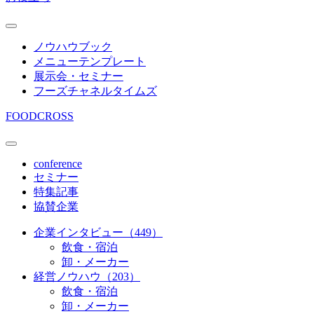
ノウハウブック
メニューテンプレート
展示会・セミナー
フーズチャネルタイムズ
FOODCROSS
conference
セミナー
特集記事
協賛企業
企業インタビュー（449）
飲食・宿泊
卸・メーカー
経営ノウハウ（203）
飲食・宿泊
卸・メーカー