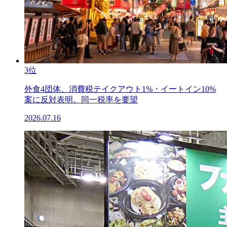
3位
外食4団体、消費税テイクアウト1%・イートイン10%
案に反対表明。同一税率を要望
2026.07.16