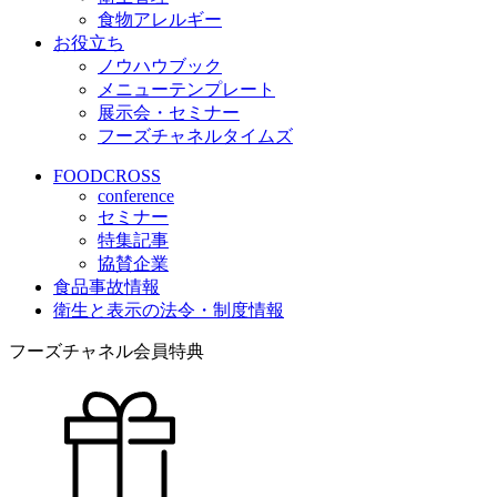
食物アレルギー
お役立ち
ノウハウブック
メニューテンプレート
展示会・セミナー
フーズチャネルタイムズ
FOODCROSS
conference
セミナー
特集記事
協賛企業
食品事故情報
衛生と表示の法令・制度情報
フーズチャネル会員特典