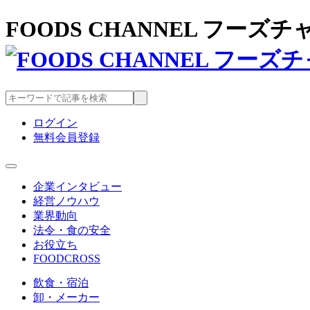
FOODS CHANNEL フー
ログイン
無料会員登録
企業インタビュー
経営ノウハウ
業界動向
法令・食の安全
お役立ち
FOODCROSS
飲食・宿泊
卸・メーカー