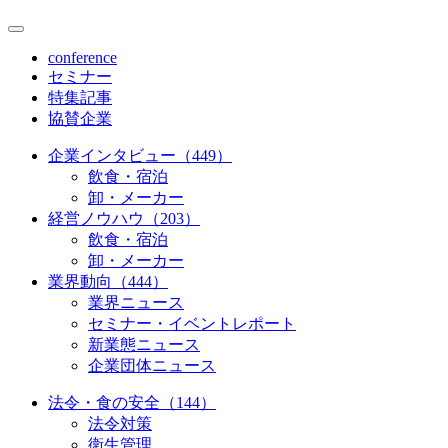
conference
セミナー
特集記事
協賛企業
企業インタビュー（449）
飲食・宿泊
卸・メーカー
経営ノウハウ（203）
飲食・宿泊
卸・メーカー
業界動向（444）
業界ニュース
セミナー・イベントレポート
新業態ニュース
企業団体ニュース
法令・食の安全（144）
法令対策
衛生管理