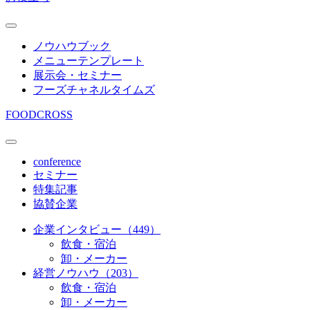
ノウハウブック
メニューテンプレート
展示会・セミナー
フーズチャネルタイムズ
FOODCROSS
conference
セミナー
特集記事
協賛企業
企業インタビュー（449）
飲食・宿泊
卸・メーカー
経営ノウハウ（203）
飲食・宿泊
卸・メーカー