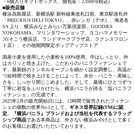
・6個入りギフトボックス、個包装：2,160円(税込)
■販売店舗
横浜高島屋店、新横浜駅 新幹線東改札口前、東京駅改札外
「PRECIOUS DELI TOKYO」、赤レンガ［デポ］、海老名
SA 上り、横浜みなとみらい万葉倶楽部、GOODIES
YOKOHAMA、マリンタワーショップ、ヨコハマメモリー
ズ(そごう横浜店、ランドマークプラザ店、ラクシスフロン
ト店）、その他期間限定ポップアップストア
国産小麦を使用した小麦粉を100%使用。中はしっとり、外
はカリッと焼き上げた、こだわりのバニラフィナンシェで
す。最新鋭のトンネルオーブンを細かく設定調整し、高温か
つ短時間で焼き上げることによって、水分・バニラ・美味し
さを、しっかり閉じこめました。そして、最後にひとつずつ
丁寧に岩塩をふりかけたら、横浜バニラが誇る「塩バニラフ
ィナンシェ」の完成です。
2025年2月の販売開始日には、12時間で販売されたフィナン
シェの個数の世界No.1として、
ギネス世界記録(TM)に認
定
。
『横浜バニラ』ブランドおよび当社を代表するフラッグ
シップ商品
である本商品は、外さない横浜みやげとして多く
のお客様にお選びいただいております。