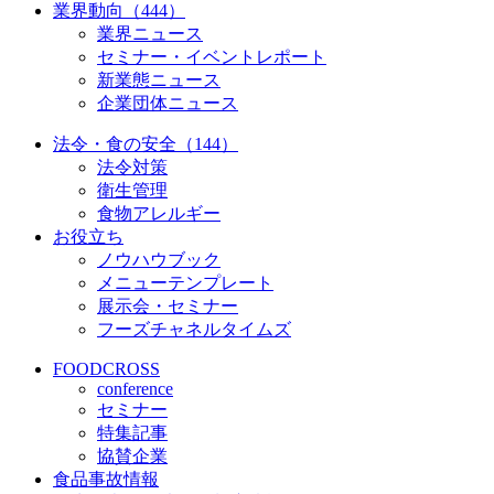
業界動向（444）
業界ニュース
セミナー・イベントレポート
新業態ニュース
企業団体ニュース
法令・食の安全（144）
法令対策
衛生管理
食物アレルギー
お役立ち
ノウハウブック
メニューテンプレート
展示会・セミナー
フーズチャネルタイムズ
FOODCROSS
conference
セミナー
特集記事
協賛企業
食品事故情報