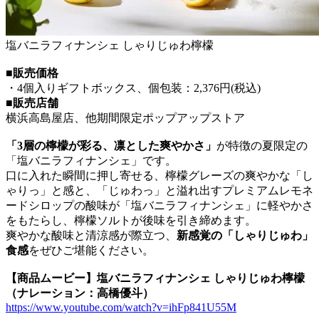
塩バニラフィナンシェ しゃりじゅわ檸檬
■販売価格
・4個入りギフトボックス、個包装：2,376円(税込)
■販売店舗
横浜高島屋店、他期間限定ポップアップストア
「3層の檸檬が彩る、凛とした爽やかさ」
が特徴の夏限定の
「塩バニラフィナンシェ」です。
口に入れた瞬間に押し寄せる、檸檬グレーズの爽やかな「し
ゃりっ」と感と、「じゅわっ」と溢れ出すプレミアムレモネ
ードシロップの酸味が「塩バニラフィナンシェ」に軽やかさ
をもたらし、檸檬ソルトが後味を引き締めます。
爽やかな酸味と清涼感が際立つ、
新感覚の「しゃりじゅわ」
食感
をぜひご堪能ください。
【商品ムービー】塩バニラフィナンシェ しゃりじゅわ檸檬
（ナレーション：高橋優斗）
https://www.youtube.com/watch?v=ihFp841U55M