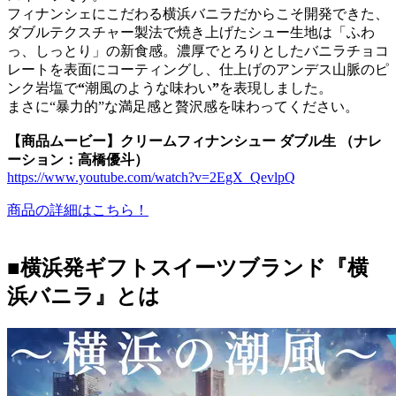
フィナンシェにこだわる横浜バニラだからこそ開発できた、
ダブルテクスチャー製法で焼き上げたシュー生地は「ふわ
っ、しっとり」の新食感。濃厚でとろりとしたバニラチョコ
レートを表面にコーティングし、仕上げのアンデス山脈のピ
ンク岩塩で
“
潮風のような味わい
”
を表現しました。
まさに“暴力的”な満足感と贅沢感を味わってください。
【商品ムービー】クリームフィナンシュー ダブル生 （ナレ
ーション：高橋優斗）
https://www.youtube.com/watch?v=2EgX_QevlpQ
商品の詳細はこちら！
■
横浜発ギフトスイーツブランド
『
横
浜バニラ』とは