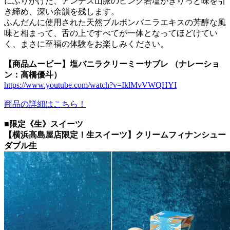
にふりかけた、アンデス山脈のピンク岩塩がきりっと味を引
き締め、深い余韻を残します。
ふんだんに使用された天然ブルボンバニラエキスの芳醇な風
味と相まって、舌の上ですべてが一体となってほどけてい
く、まさに至福の体験をお楽しみください。
【商品ムービー】塩バニラクリーミーサブレ （ナレーショ
ン：高橋優斗）
https://www.youtube.com/watch?v=IklMvVWQHYI
商品の詳細はこちら！
■限定《生》スイーツ
【横浜高島屋店限定！生スイーツ】クリームフィナンシュー
ダブル生