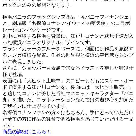
ボックスのみの展開となります。
横浜バニラのフラッグシップ商品「塩バニラフィナンシェ」
と、劇場版『名探偵コナン ハイウェイの堕天使』のコラボ
レーションパッケージです。
劇中に登場する横浜を背景に、江戸川コナンと萩原千速が入
った横浜バニラオリジナルデザインです。
ブランドカラーのブルーをベースに、側面には作品を象徴す
るレンガ模様を配置。作品の世界観と横浜の空気感をシンプ
ルに表現しました。
さらに、ショッパーも表裏で異なるイラストを施した特別仕
様で登場。
表面には「大ヒット上映中」のコピーとともにスケートボー
ドで疾走する江戸川コナンを、裏面には「大ヒット販売中」
と題してコナンに扮した当社マスコットキャラクター『バニ
丸』を描いた、コラボレーションならではの遊び心を加えた
デザインに仕上がっています。
名探偵コナンファンの方々はもちろん、手にとっていただい
た全ての方に作品の舞台である横浜を感じていただける一品
です。
商品の詳細はこちら！