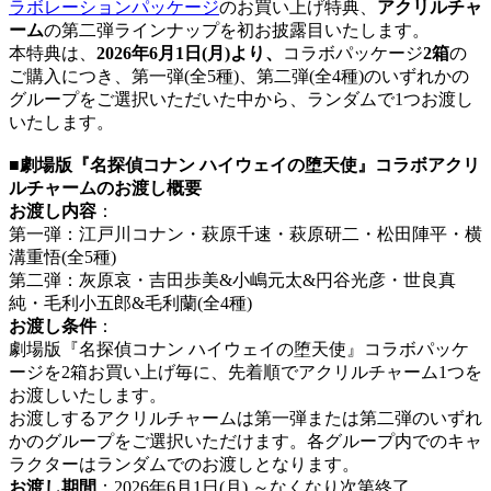
ラボレーションパッケージ
のお買い上げ特典、
アクリルチャ
ーム
の第二弾ラインナップを初お披露目いたします。
本特典は、
2026年6月1日(月)より、
コラボパッケージ
2箱
の
ご購入につき、第一弾(全5種)、第二弾(全4種)のいずれかの
グループをご選択いただいた中から、ランダムで1つお渡し
いたします。
■劇場版『名探偵コナン ハイウェイの堕天使』コラボアクリ
ルチャームのお渡し概要
お渡し内容
：
第一弾：江戸川コナン・萩原千速・萩原研二・松田陣平・横
溝重悟(全5種)
第二弾：灰原哀・吉田歩美&小嶋元太&円谷光彦・世良真
純・毛利小五郎&毛利蘭(全4種)
お渡し条件
：
劇場版『名探偵コナン ハイウェイの堕天使』コラボパッケ
ージを2箱お買い上げ毎に、先着順でアクリルチャーム1つを
お渡しいたします。
お渡しするアクリルチャームは第一弾または第二弾のいずれ
かのグループをご選択いただけます。各グループ内でのキャ
ラクターはランダムでのお渡しとなります。
お渡し期間
：2026年6月1日(月) ～なくなり次第終了