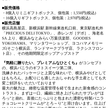
■販売価格
・8個入りミニギフトボックス、個包装：1,550円(税込)
・16個入りギフトボックス、個包装：2,970円(税込)
■販売店舗
横浜高島屋店、新横浜駅 新幹線東改札口前、東京駅改札外
「PRECIOUS DELI TOKYO」、赤レンガ［デポ］、海老名
SA 上り、横浜みなとみらい万葉倶楽部、GOODIES
YOKOHAMA、マリンタワーショップ、ヨコハマメモリー
ズ(そごう横浜店、ランドマークプラザ店、ラクシスフロン
ト店）、その他期間限定ポップアップストア
『気軽に贈りたい、プレミアムなひとくち』
がコンセプト
の、横浜バニラのギフトスイーツ第二弾。
洗練されたパッケージと上質な味わいで、横浜みやげとして
はもちろん、お配りにも適したおしゃれな手土産としても大
変ご好評をいただいております
最大の魅力は、緻密な温度管理を経て生まれた新食感のコン
トラスト。まずは一口、繊細に焼き上げられたサブレが“ほ
ろっ”と崩れ、直後にたっぷりと包まれた濃密な特製バニラ
チョコレートクリームが“とろ～り”と溶け合います。仕上げ