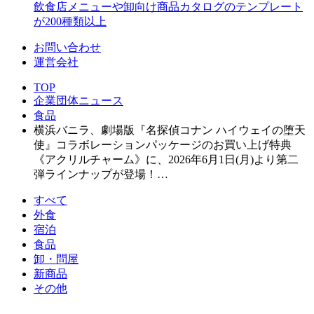
飲食店メニューや卸向け商品カタログのテンプレート
が200種類以上
お問い合わせ
運営会社
TOP
企業団体ニュース
食品
横浜バニラ、劇場版『名探偵コナン ハイウェイの堕天
使』コラボレーションパッケージのお買い上げ特典
《アクリルチャーム》に、2026年6月1日(月)より第二
弾ラインナップが登場！…
すべて
外食
宿泊
食品
卸・問屋
新商品
その他