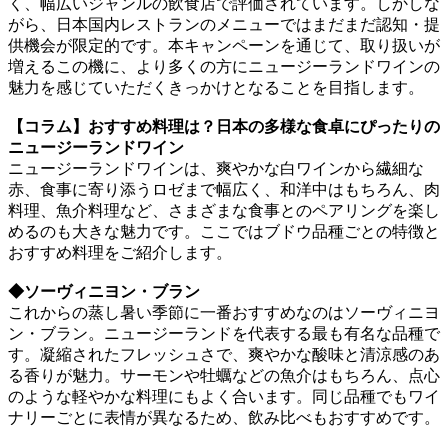
く、幅広いジャンルの飲食店で評価されています。しかしな
がら、日本国内レストランのメニューではまだまだ認知・提
供機会が限定的です。本キャンペーンを通じて、取り扱いが
増えるこの機に、より多くの方にニュージーランドワインの
魅力を感じていただくきっかけとなることを目指します。
【コラム】おすすめ料理は？日本の多様な食卓にぴったりの
ニュージーランドワイン
ニュージーランドワインは、爽やかな白ワインから繊細な
赤、食事に寄り添うロゼまで幅広く、和洋中はもちろん、肉
料理、魚介料理など、さまざまな食事とのペアリングを楽し
めるのも大きな魅力です。ここではブドウ品種ごとの特徴と
おすすめ料理をご紹介します。
◆ソーヴィニヨン・ブラン
これからの蒸し暑い季節に一番おすすめなのはソーヴィニヨ
ン・ブラン。ニュージーランドを代表する最も有名な品種で
す。凝縮されたフレッシュさで、爽やかな酸味と清涼感のあ
る香りが魅力。サーモンや牡蠣などの魚介はもちろん、点心
のような軽やかな料理にもよく合います。同じ品種でもワイ
ナリーごとに表情が異なるため、飲み比べもおすすめです。