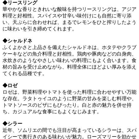
◆リースリング
華やかな香りときれいな酸味を持つリースリングは、アジア
料理と好相性。スパイスや甘辛い味付けにも自然に寄り添
い、天ぷらに合わせれば、まるでレモンをひと搾りしたよう
に味わいを引き締めてくれます。
◆シャルドネ
ふくよかさと上品さを備えたシャルドネは、ホタテやクラブ
ケーキなどの魚介料理と好相性。鶏肉や豚肉などの白身肉、
水炊きのようなやさしい味わいの料理にもよく合います。食
材の旨みを受け止めながら、料理全体にほどよい厚みを添え
てくれる品種です。
◆ロゼ
ロゼは、野菜料理やトマトを使った料理に合わせやすい万能
な存在。ラタトゥイユのように野菜の甘みを楽しむ料理や、
トマトソースのピザにもぴったり。白と赤の魅力を併せ持
ち、カジュアルな食事にもよくなじみます。
◆シラー
近年、ソムリエの間でも注目が高まっているシラーは、スパ
イシーで奥行きのある味わいが魅力。ローズマリーを効かせ