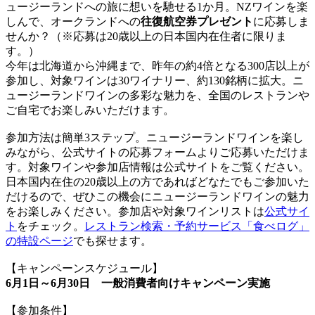
ュージーランドへの旅に想いを馳せる1か月。NZワインを楽
しんで、オークランドへの
往復航空券プレゼント
に応募しま
せんか？（※応募は20歳以上の日本国内在住者に限りま
す。）
今年は北海道から沖縄まで、昨年の約4倍となる300店以上が
参加し、対象ワインは30ワイナリー、約130銘柄に拡大。ニ
ュージーランドワインの多彩な魅力を、全国のレストランや
ご自宅でお楽しみいただけます。
参加方法は簡単3ステップ。ニュージーランドワインを楽し
みながら、公式サイトの応募フォームよりご応募いただけま
す。対象ワインや参加店情報は公式サイトをご覧ください。
日本国内在住の20歳以上の方であればどなたでもご参加いた
だけるので、ぜひこの機会にニュージーランドワインの魅力
をお楽しみください。参加店や対象ワインリストは
公式サイ
ト
をチェック。
レストラン検索・予約サービス「食べログ」
の特設ページ
でも探せます。
【キャンペーンスケジュール】
6月1日～6月30日 一般消費者向けキャンペーン実施
【参加条件】