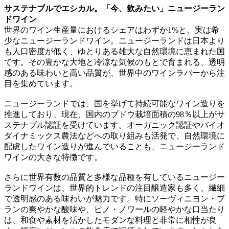
サステナブルでエシカル。「今、飲みたい」ニュージーラン
ドワイン
世界のワイン生産量におけるシェアはわずか1%と、実は希
少なニュージーランドワイン。ニュージーランドは日本より
も人口密度が低く、ゆとりある雄大な自然環境に恵まれた国
です。その豊かな大地と冷涼な気候のもとで育まれる、透明
感のある味わいと高い品質が、世界中のワインラバーから注
目を集めています。
ニュージーランドでは、国を挙げて持続可能なワイン造りを
推進しており、現在、国内のブドウ栽培面積の98％以上がサ
ステナブル認証を受けています。オーガニック認証やバイオ
ダイナミックス農法などへの取り組みも活発で、自然環境に
配慮したワイン造りが進んでいることも、ニュージーランド
ワインの大きな特徴です。
さらに世界有数の品質と多様な品種を有しているニュージー
ランドワインは、世界的トレンドの注目醸造家も多く、繊細
で透明感のある味わいが魅力です。特にソーヴィニヨン・ブ
ランの爽やかな酸味や、ピノ・ノワールの軽やかな口当たり
は、和食や素材を活かしたモダンな料理と非常に相性が良