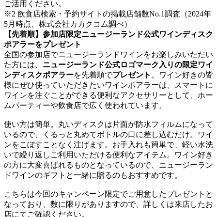
ご活用ください。
※2 飲食店検索・予約サイトの掲載店舗数No.1調査（2024年
5月時点、株式会社カカクコム調べ）
【先着順】参加店限定ニュージーランド公式ワインディスク
ポアラーをプレゼント
全国の参加店でニュージーランドワインをお楽しみいただい
た方には、
ニュージーランド公式ロゴマーク入りの限定ワイ
ンディスクポアラー
を先着順で
プレゼント
。ワイン好きの皆
様にぜひ使っていただきたいワインポアラーは、スマートに
ワインを注ぐことができる便利なアクセサリーとして、ホー
ムパーティーや飲食店で広く使われています。
使い方は簡単。丸いディスクは片面が防水フィルムになって
いるので、くるっと丸めてボトルの口に差し込むだけ。ワイ
ンをこぼすことなく注げます。お手入れも簡単で、軽い水洗
いで繰り返しご利用いただける便利なアイテム。ワイン好き
の方に大変喜ばれるものとなっているので、ニュージーラン
ドワインのギフトと一緒に贈るのもおすすめです。
こちらは今回のキャンペーン限定でご用意したプレゼントと
なっており、数に限りがありますので、詳しくは来店したお
店にてご確認ください。