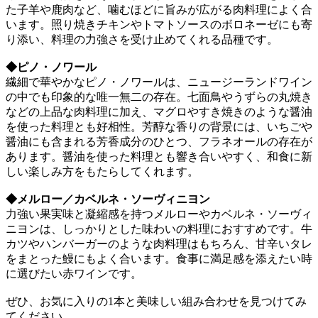
た子羊や鹿肉など、噛むほどに旨みが広がる肉料理によく合
います。照り焼きチキンやトマトソースのボロネーゼにも寄
り添い、料理の力強さを受け止めてくれる品種です。
◆ピノ・ノワール
繊細で華やかなピノ・ノワールは、ニュージーランドワイン
の中でも印象的な唯一無二の存在。七面鳥やうずらの丸焼き
などの上品な肉料理に加え、マグロやすき焼きのような醤油
を使った料理とも好相性。芳醇な香りの背景には、いちごや
醤油にも含まれる芳香成分のひとつ、フラネオールの存在が
あります。醤油を使った料理とも響き合いやすく、和食に新
しい楽しみ方をもたらしてくれます。
◆メルロー／カベルネ・ソーヴィニヨン
力強い果実味と凝縮感を持つメルローやカベルネ・ソーヴィ
ニヨンは、しっかりとした味わいの料理におすすめです。牛
カツやハンバーガーのような肉料理はもちろん、甘辛いタレ
をまとった鰻にもよく合います。食事に満足感を添えたい時
に選びたい赤ワインです。
ぜひ、お気に入りの1本と美味しい組み合わせを見つけてみ
てください。