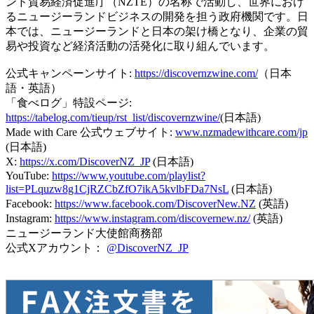
ンド貿易経済促進庁（NZTE）の名称で活動し、世界におけ
るニュージーランドビジネスの開発を担う政府機関です。日
本では、ニュージーランドと日本の架け橋となり、企業の貿
易や投資など経済活動の活発化に取り組んでいます。
公式キャンペーンサイト:
https://discovernzwine.com/
（日本
語・英語）
「食べログ」特設ページ:
https://tabelog.com/tieup/rst_list/discovernzwine/
(日本語)
Made with Care 公式ウェブサイト:
www.nzmadewithcare.com/jp
(日本語)
X:
https://x.com/DiscoverNZ_JP
(日本語)
YouTube:
https://www.youtube.com/playlist?
list=PLquzw8g1CjRZCbZfO7ikA5kvlbFDa7NsL
(日本語)
Facebook:
https://www.facebook.com/DiscoverNew.NZ
(英語)
Instagram:
https://www.instagram.com/discovernew.nz/
(英語)
ニュージーランド大使館商務部
公式Xアカウント：
@DiscoverNZ_JP