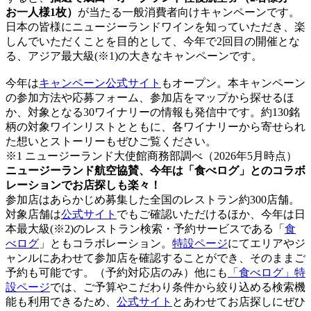
お一人様1枚）
が当たる一般消費者向けキャンペーンです。
日本の皆様にニュージーランドワインを知っていただき、楽
しんでいただくことを目的として、今年で2回目の開催とな
る、アジア最大級(※1)の大きなキャンペーンです。
今年は
キャンペーン公式サイト
もオープン。本キャンペーン
の参加方法や応募フォーム、参加店をマップから探せるほ
か、対象となる30ワイナリーの情報も発信中です。約130銘
柄の対象ワインリストとともに、各ワイナリーから寄せられ
た想いとストーリーもぜひご覧ください。
※1 ニュージーランド大使館商務部調べ（2026年5月時点）
ニュージーランド航空協賛、今年は
「食べログ」とのコラボ
レーションで
お店探しも楽々！
参加店はあらかじめ募集した全国のレストラン約300店舗。
対象店舗は
公式サイト
でもご確認いただけるほか、今年は日
本最大級(※2)のレストラン検索・予約サービスである「
食
べログ
」ともコラボレーション。
特設ページ
にてエリアやジ
ャンルにあわせて参加店を確認することができ、そのままご
予約も可能です。（予約対応店のみ）他にも
「食べログ」特
設ページ
では、ご予算やこだわり条件から絞り込める検索機
能も利用できるため、
公式サイト
とあわせてお店探しにぜひ