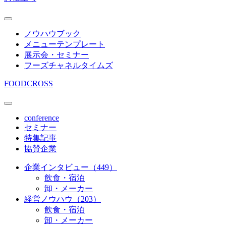
ノウハウブック
メニューテンプレート
展示会・セミナー
フーズチャネルタイムズ
FOODCROSS
conference
セミナー
特集記事
協賛企業
企業インタビュー（449）
飲食・宿泊
卸・メーカー
経営ノウハウ（203）
飲食・宿泊
卸・メーカー