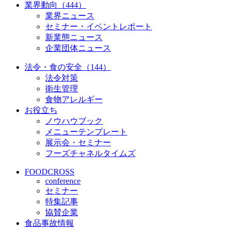
業界動向（444）
業界ニュース
セミナー・イベントレポート
新業態ニュース
企業団体ニュース
法令・食の安全（144）
法令対策
衛生管理
食物アレルギー
お役立ち
ノウハウブック
メニューテンプレート
展示会・セミナー
フーズチャネルタイムズ
FOODCROSS
conference
セミナー
特集記事
協賛企業
食品事故情報