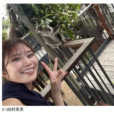
(C)稲村亜美