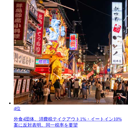
4位
外食4団体、消費税テイクアウト1%・イートイン10%
案に反対表明。同一税率を要望