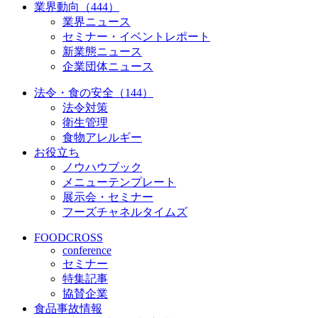
業界動向（444）
業界ニュース
セミナー・イベントレポート
新業態ニュース
企業団体ニュース
法令・食の安全（144）
法令対策
衛生管理
食物アレルギー
お役立ち
ノウハウブック
メニューテンプレート
展示会・セミナー
フーズチャネルタイムズ
FOODCROSS
conference
セミナー
特集記事
協賛企業
食品事故情報