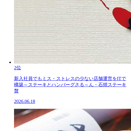
2位
新入社員でもミス・ストレスの少ない店舗運営をITで
構築～ステーキとハンバーグさる～ん・石焼ステーキ
贅
2026.06.18