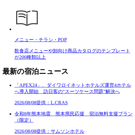
メニュー・チラシ・POP
飲食店メニューや卸向け商品カタログのテンプレート
が200種類以上
最新の宿泊ニュース
「APEX24」、ダイワロイネットホテルズ運営4ホテル
へ導入開始 訪日客の“スーツケース問題”解決へ
2026/08/08
提供：L.CRAS
令和8年熊本地震 熊本県民応援 宿泊無料支援プラン
（限定）
2026/08/08
提供：サムソンホテル