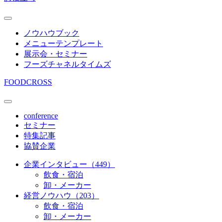
ノウハウブック
メニューテンプレート
展示会・セミナー
フーズチャネルタイムズ
FOODCROSS
conference
セミナー
特集記事
協賛企業
企業インタビュー（449）
飲食・宿泊
卸・メーカー
経営ノウハウ（203）
飲食・宿泊
卸・メーカー