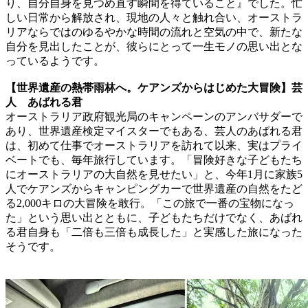
り、自分自身を見つめ直す瞬間を得ていること』でした。忙
しい日常から解放され、現地の人々と触れ合い、オーストラ
リアならではのゆるやかな時間の流れと空気の中で、新たな
自分を見出したことが、彼らにとって一生モノの思い出とな
っているようです。
【世界遺産の熱帯雨林へ。ケアンズからはじめた大冒険】芸
人 あばれる君
オーストラリア政府観光局のキャンペーンのアンバサダーで
あり、世界遺産検定マイスターでもある、芸人のあばれる君
は、初めて仕事でオーストラリアを訪れて以来、実はプライ
ベートでも、毎年旅行しています。「冒険好きな子どもたち
にオーストラリアの大自然を見せたい」と、今年1月に家族5
人でケアンズからキャンピングカーで世界遺産の自然をたど
る2,000キロの大冒険を敢行。「この旅で一番の宝物になっ
た」という思い出とともに、子どもたちだけでなく、あばれ
る君自身も「二倍も三倍も成長した」と実感した旅になった
そうです。