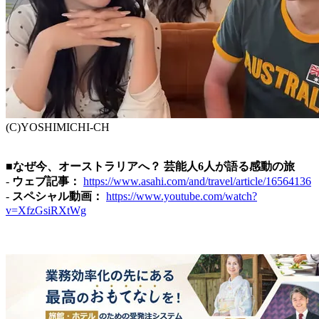
(C)YOSHIMICHI-CH
■なぜ今、オーストラリアへ？ 芸能人6人が語る感動の旅
-
ウェブ記事：
https://www.asahi.com/and/travel/article/16564136
-
スペシャル動画：
https://www.youtube.com/watch?
v=XfzGsiRXtWg