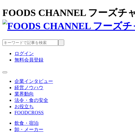
FOODS CHANNEL フー
ログイン
無料会員登録
企業インタビュー
経営ノウハウ
業界動向
法令・食の安全
お役立ち
FOODCROSS
飲食・宿泊
卸・メーカー