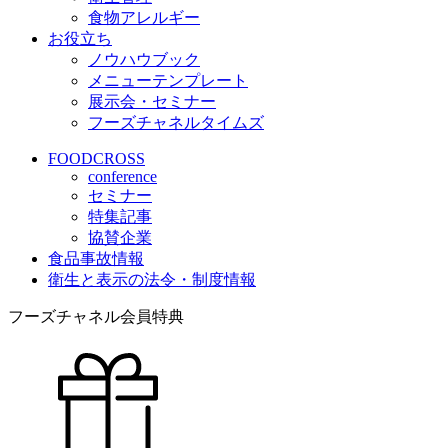
食物アレルギー
お役立ち
ノウハウブック
メニューテンプレート
展示会・セミナー
フーズチャネルタイムズ
FOODCROSS
conference
セミナー
特集記事
協賛企業
食品事故情報
衛生と表示の法令・制度情報
フーズチャネル会員特典