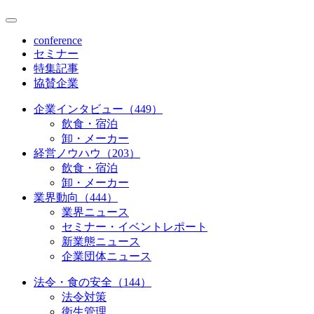
conference
セミナー
特集記事
協賛企業
企業インタビュー（449）
飲食・宿泊
卸・メーカー
経営ノウハウ（203）
飲食・宿泊
卸・メーカー
業界動向（444）
業界ニュース
セミナー・イベントレポート
新業態ニュース
企業団体ニュース
法令・食の安全（144）
法令対策
衛生管理