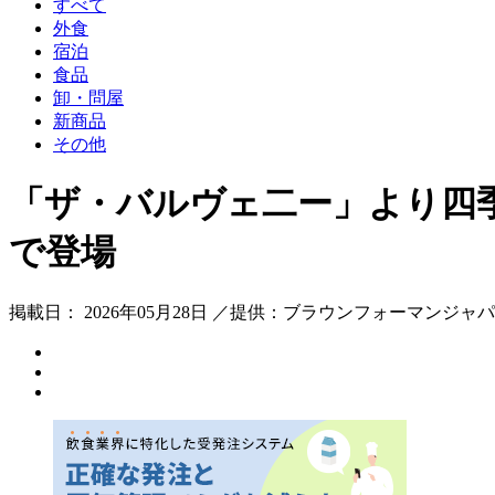
すべて
外食
宿泊
食品
卸・問屋
新商品
その他
「ザ・バルヴェ二ー」より四
で登場
掲載日： 2026年05月28日 ／提供：ブラウンフォーマンジャ