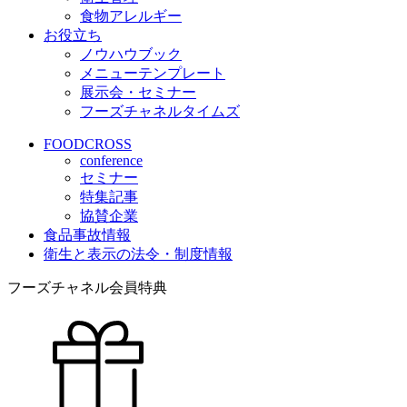
食物アレルギー
お役立ち
ノウハウブック
メニューテンプレート
展示会・セミナー
フーズチャネルタイムズ
FOODCROSS
conference
セミナー
特集記事
協賛企業
食品事故情報
衛生と表示の法令・制度情報
フーズチャネル会員特典