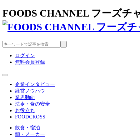
FOODS CHANNEL フー
ログイン
無料会員登録
企業インタビュー
経営ノウハウ
業界動向
法令・食の安全
お役立ち
FOODCROSS
飲食・宿泊
卸・メーカー