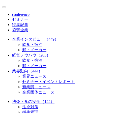
conference
セミナー
特集記事
協賛企業
企業インタビュー（449）
飲食・宿泊
卸・メーカー
経営ノウハウ（203）
飲食・宿泊
卸・メーカー
業界動向（444）
業界ニュース
セミナー・イベントレポート
新業態ニュース
企業団体ニュース
法令・食の安全（144）
法令対策
衛生管理