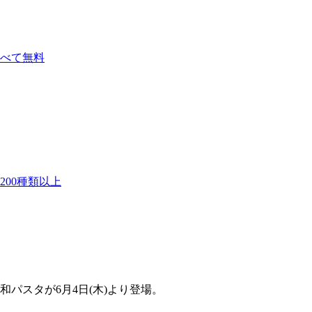
べて無料
00種類以上
パスタが6月4日(木)より登場。