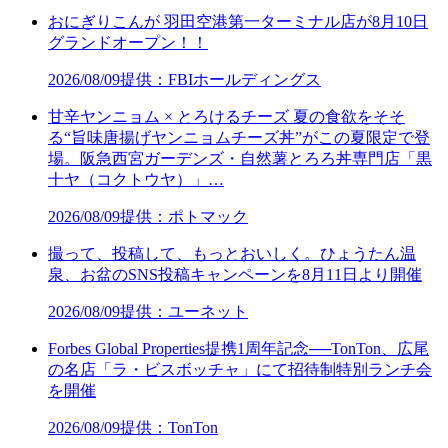
おにぎりこんが 羽田空港第一ターミナル店が8月10日
グランドオープン！！
2026/08/09
提供：FBIホールディングス
甘辛ヤンニョム × とろけるチーズ 夏の食欲をそそ
る“旨味唐揚げヤンニョムチーズ丼”がこの夏限定で登
場。阪急西宮ガーデンズ・自然薯とろろ丼専門店「黒
十ヤ（コクトウヤ）」…
2026/08/09
提供：ポトマック
撮って、投稿して、もっとおいしく。ひょうたん温
泉、お盆のSNS投稿キャンペーンを8月11日より開催
2026/08/09
提供：ユーネット
Forbes Global Properties提携1周年記念──TonTon、広尾
の名店「ラ・ビスボッチャ」にて招待制特別ランチ会
を開催
2026/08/09
提供：TonTon