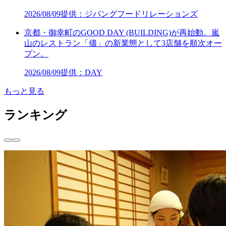
2026/08/09
提供：ジパングフードリレーションズ
京都・御幸町のGOOD DAY (BUILDING)が再始動。嵐
山のレストラン「儘」の新業態として3店舗を順次オー
プン。
2026/08/09
提供：DAY
もっと見る
ランキング