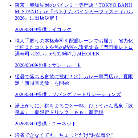
東京・赤坂見附のバインミー専門店「TOKYO BANH
MI STAND」が『ベトナム バインミーフェスティバル
2026』に出店決定！
2026/08/09
提供：イコック
職人手握りの本格寿司を配膳レーンでお届け。省力化
で抑えたコストを魚の品質へ還元する『門司港レトロ
渦寿司 -UZU-』が2026年7月24日OPEN。
2026/08/09
提供：サン・ルート
猛暑で落ちる食欲に挑む！出汁カレー専門店が、夏限
定「無限替え飯」を開始
2026/08/09
提供：ジパングフードリレーションズ
湯上がりに、桃をまるごと一杯。ひょうたん温泉「飲
泉堂」、夏限定ドリンク「もも」新登場
2026/08/09
提供：ユーネット
帰省できなくても、ちょっとだけ“お盆気分”