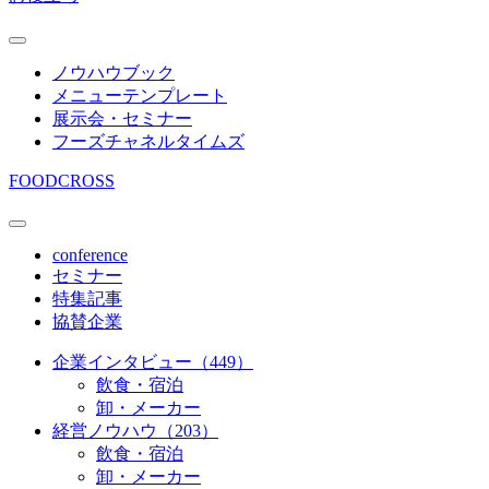
ノウハウブック
メニューテンプレート
展示会・セミナー
フーズチャネルタイムズ
FOODCROSS
conference
セミナー
特集記事
協賛企業
企業インタビュー（449）
飲食・宿泊
卸・メーカー
経営ノウハウ（203）
飲食・宿泊
卸・メーカー