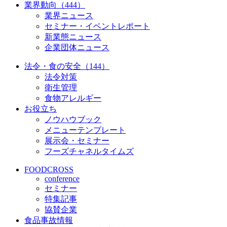
業界動向（444）
業界ニュース
セミナー・イベントレポート
新業態ニュース
企業団体ニュース
法令・食の安全（144）
法令対策
衛生管理
食物アレルギー
お役立ち
ノウハウブック
メニューテンプレート
展示会・セミナー
フーズチャネルタイムズ
FOODCROSS
conference
セミナー
特集記事
協賛企業
食品事故情報