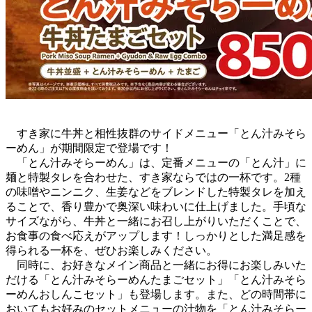
すき家に牛丼と相性抜群のサイドメニュー「とん汁みそら
ーめん」が期間限定で登場です！
「とん汁みそらーめん」は、定番メニューの「とん汁」に
麺と特製タレを合わせた、すき家ならではの一杯です。2種
の味噌やニンニク、生姜などをブレンドした特製タレを加え
ることで、香り豊かで奥深い味わいに仕上げました。手頃な
サイズながら、牛丼と一緒にお召し上がりいただくことで、
お食事の食べ応えがアップします！しっかりとした満足感を
得られる一杯を、ぜひお楽しみください。
同時に、お好きなメイン商品と一緒にお得にお楽しみいた
だける「とん汁みそらーめんたまごセット」「とん汁みそら
ーめんおしんこセット」も登場します。また、どの時間帯に
おいてもお好みのセットメニューの汁物を「とん汁みそらー