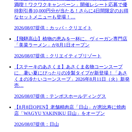
満喫！ワクワクキャンペーン」開催レシート応募で優
待割引券10,000円分が当たる！さらに4日間限定のお得
なセットメニューも登場！…
2026/08/07
提供：カッパ・クリエイト
【飛騨高山】植物の恵みを一杯に。ヴィーガン専門店
「美菜ラーメン」が8月1日オープン
2026/08/07
提供：クリエイティブリゾート
【ステーキのあさくま】あさくま名物コーンスープ
に、暑い夏にぴったりの冷製タイプが新登場！「あさ
くまの冷たいコーンスープ」2026年8月11日（火）新発
売…
2026/08/07
提供：テンポスホールディングス
【8月8日OPEN】老舗精肉店「日山」が恵比寿に焼肉
店「WAGYU YAKINIKU 日山」をオープン
2026/08/07
提供：日山