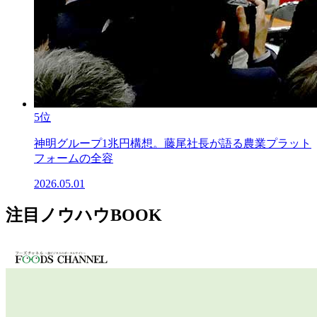
5位
神明グループ1兆円構想。藤尾社長が語る農業プラット
フォームの全容
2026.05.01
注目ノウハウBOOK