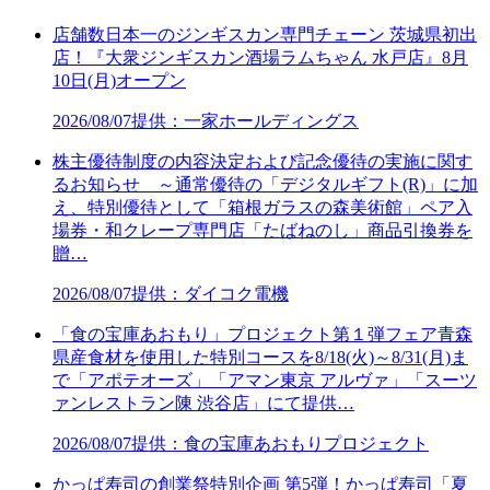
店舗数日本一のジンギスカン専門チェーン 茨城県初出
店！『大衆ジンギスカン酒場ラムちゃん 水戸店』8月
10日(月)オープン
2026/08/07
提供：一家ホールディングス
株主優待制度の内容決定および記念優待の実施に関す
るお知らせ ～通常優待の「デジタルギフト(R)」に加
え、特別優待として「箱根ガラスの森美術館」ペア入
場券・和クレープ専門店「たばねのし」商品引換券を
贈…
2026/08/07
提供：ダイコク電機
「食の宝庫あおもり」プロジェクト第１弾フェア青森
県産食材を使用した特別コースを8/18(火)～8/31(月)ま
で「アポテオーズ」「アマン東京 アルヴァ」「スーツ
ァンレストラン陳 渋谷店」にて提供…
2026/08/07
提供：食の宝庫あおもりプロジェクト
かっぱ寿司の創業祭特別企画 第5弾！かっぱ寿司「夏