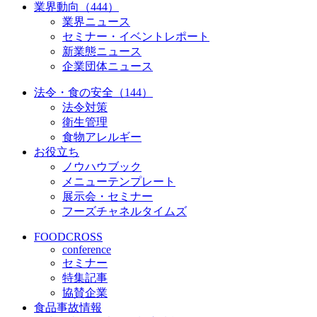
業界動向（444）
業界ニュース
セミナー・イベントレポート
新業態ニュース
企業団体ニュース
法令・食の安全（144）
法令対策
衛生管理
食物アレルギー
お役立ち
ノウハウブック
メニューテンプレート
展示会・セミナー
フーズチャネルタイムズ
FOODCROSS
conference
セミナー
特集記事
協賛企業
食品事故情報