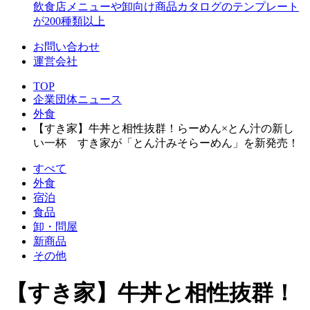
飲食店メニューや卸向け商品カタログのテンプレート
が200種類以上
お問い合わせ
運営会社
TOP
企業団体ニュース
外食
【すき家】牛丼と相性抜群！らーめん×とん汁の新し
い一杯 すき家が「とん汁みそらーめん」を新発売！
すべて
外食
宿泊
食品
卸・問屋
新商品
その他
【すき家】牛丼と相性抜群！