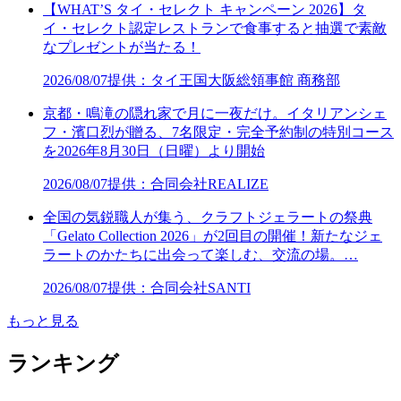
【WHAT’S タイ・セレクト キャンペーン 2026】タ
イ・セレクト認定レストランで食事すると抽選で素敵
なプレゼントが当たる！
2026/08/07
提供：タイ王国大阪総領事館 商務部
京都・鳴滝の隠れ家で月に一夜だけ。イタリアンシェ
フ・濱口烈が贈る、7名限定・完全予約制の特別コース
を2026年8月30日（日曜）より開始
2026/08/07
提供：合同会社REALIZE
全国の気鋭職人が集う、クラフトジェラートの祭典
「Gelato Collection 2026」が2回目の開催！新たなジェ
ラートのかたちに出会って楽しむ、交流の場。…
2026/08/07
提供：合同会社SANTI
もっと見る
ランキング