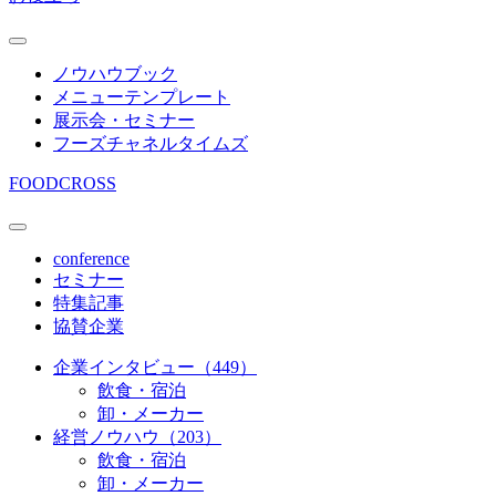
ノウハウブック
メニューテンプレート
展示会・セミナー
フーズチャネルタイムズ
FOODCROSS
conference
セミナー
特集記事
協賛企業
企業インタビュー（449）
飲食・宿泊
卸・メーカー
経営ノウハウ（203）
飲食・宿泊
卸・メーカー