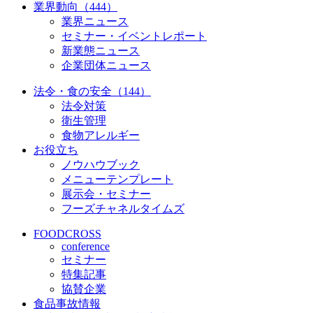
業界動向（444）
業界ニュース
セミナー・イベントレポート
新業態ニュース
企業団体ニュース
法令・食の安全（144）
法令対策
衛生管理
食物アレルギー
お役立ち
ノウハウブック
メニューテンプレート
展示会・セミナー
フーズチャネルタイムズ
FOODCROSS
conference
セミナー
特集記事
協賛企業
食品事故情報