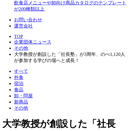
飲食店メニューや卸向け商品カタログのテンプレート
が200種類以上
お問い合わせ
運営会社
TOP
企業団体ニュース
その他
大学教授が創設した「社長塾」が3周年、のべ1,120人
が参加する学びの場へと成長！
すべて
外食
宿泊
食品
卸・問屋
新商品
その他
大学教授が創設した「社長