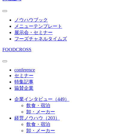
ノウハウブック
メニューテンプレート
展示会・セミナー
フーズチャネルタイムズ
FOODCROSS
conference
セミナー
特集記事
協賛企業
企業インタビュー（449）
飲食・宿泊
卸・メーカー
経営ノウハウ（203）
飲食・宿泊
卸・メーカー