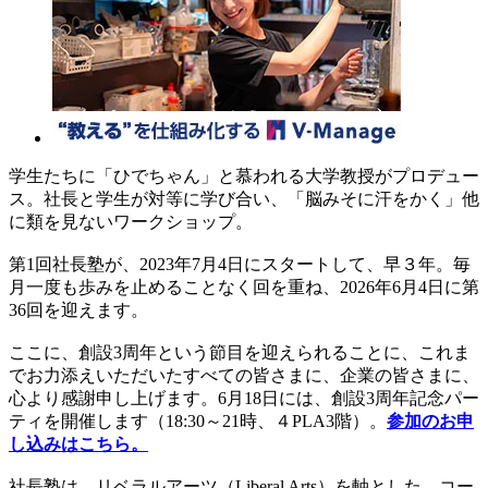
学生たちに「ひでちゃん」と慕われる大学教授がプロデュー
ス。社長と学生が対等に学び合い、「脳みそに汗をかく」他
に類を見ないワークショップ。
第1回社長塾が、2023年7月4日にスタートして、早３年。毎
月一度も歩みを止めることなく回を重ね、2026年6月4日に第
36回を迎えます。
ここに、創設3周年という節目を迎えられることに、これま
でお力添えいただいたすべての皆さまに、企業の皆さまに、
心より感謝申し上げます。6月18日には、創設3周年記念パー
ティを開催します（18:30～21時、４PLA3階）。
参加のお申
し込みはこちら。
社長塾は、リベラルアーツ（Liberal Arts）を軸とした、コー