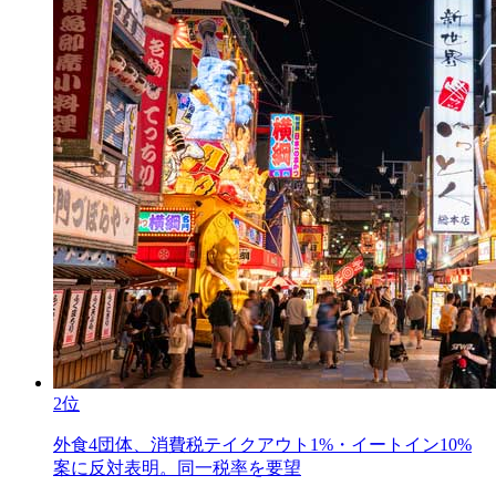
2位
外食4団体、消費税テイクアウト1%・イートイン10%
案に反対表明。同一税率を要望