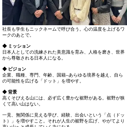
社長も学生もニックネームで呼び合う。心の温度を上げるワ
ークのあとで。
◆ ミッション
日本人としての洗練された美意識を育み、人格を磨き、世界
から尊敬される日本人になる。
◆ ビジョン
企業、職種、専門、年齢、国籍--あらゆる境界を越え、自ら
の可能性を広げる「ドット」を増やす。
◆ 背景
高くそびえる山には、必ず広く豊かな裾野がある。裾野が狭
くて高い山はない。
一見、無関係に見える学び、経験、出会いという「点（ドッ
ト）」を増やすこと。それが人生の裾野を広げ、やがてより
高い山へと成長していく力になる。