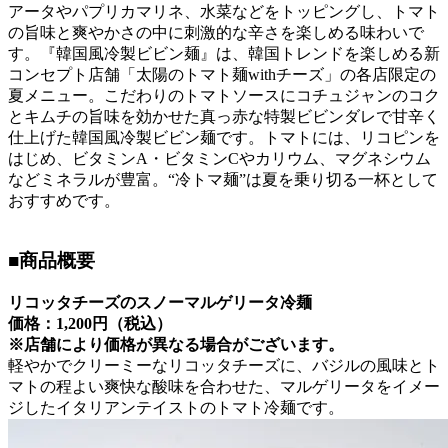
アータやパプリカマリネ、水菜などをトッピングし、トマト
の旨味と爽やかさの中に刺激的な辛さを楽しめる味わいで
す。『韓国風冷製ビビン麺』は、韓国トレンドを楽しめる新
コンセプト店舗「太陽のトマト麺withチーズ」の各店限定の
夏メニュー。こだわりのトマトソースにコチュジャンのコク
とキムチの旨味を効かせた真っ赤な特製ビビンダレで甘辛く
仕上げた韓国風冷製ビビン麺です。トマトには、リコピンを
はじめ、ビタミンA・ビタミンCやカリウム、マグネシウム
などミネラルが豊富。“冷トマ麺”は夏を乗り切る一杯として
おすすめです。
■商品概要
リコッタチーズのスノーマルゲリータ冷麺
価格：1,200円（税込）
※店舗により価格が異なる場合がございます。
軽やかでクリーミーなリコッタチーズに、バジルの風味とト
マトの程よい爽快な酸味を合わせた、マルゲリータをイメー
ジしたイタリアンテイストのトマト冷麺です。