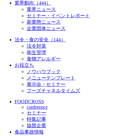
業界動向（444）
業界ニュース
セミナー・イベントレポート
新業態ニュース
企業団体ニュース
法令・食の安全（144）
法令対策
衛生管理
食物アレルギー
お役立ち
ノウハウブック
メニューテンプレート
展示会・セミナー
フーズチャネルタイムズ
FOODCROSS
conference
セミナー
特集記事
協賛企業
食品事故情報