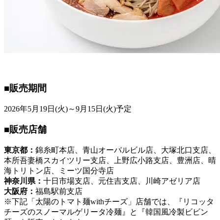
■販売期間
2026年5月19日(火)～9月15日(火)予定
■販売店舗
東京都：
錦糸町本店、青山オーバルビル店、大塚北口支店、
本所吾妻橋スカイツリー支店、上野広小路支店、豊洲店、晴
海トリトン店、ミーツ国分寺店
神奈川県：
十日市場支店、元住吉支店、川崎アゼリア店
大阪府：
福島駅前支店
※下記「太陽のトマト麺withチーズ」店舗では、『リコッタ
チーズのスノーマルゲリータ冷麺』と『韓国風冷製ビビン