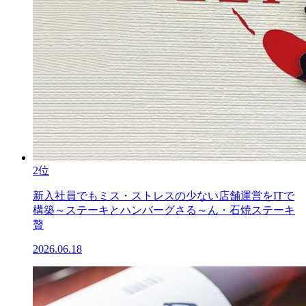
2位
新入社員でもミス・ストレスの少ない店舗運営をITで
構築～ステーキとハンバーグさる～ん・石焼ステーキ
贅
2026.06.18