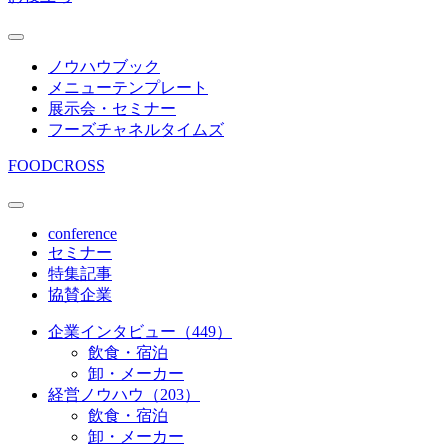
ノウハウブック
メニューテンプレート
展示会・セミナー
フーズチャネルタイムズ
FOODCROSS
conference
セミナー
特集記事
協賛企業
企業インタビュー（449）
飲食・宿泊
卸・メーカー
経営ノウハウ（203）
飲食・宿泊
卸・メーカー