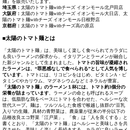
麺』を販売いたします。
埼玉県：
太陽のトマト麺withチーズ イオンモール北戸田店
大阪府：
太陽のトマト麺withチーズ イオンモール大日店、太
陽のトマト麺withチーズ イオンモール日根野店
京都府：
太陽のトマト麺withチーズ高の原店
■太陽のトマト麺とは
「太陽のトマト麺」は、美味しく楽しく食べられてカラダに
も良いラーメンの探求から、イタリアンとラーメンが融合し
た新ジャンルとして生まれました。
トマトの旨味が凝縮され
たラーメンは、“罪悪感なしで食べられる”として人気を博し
ています
。トマトには、リコピンをはじめ、ビタミンA・ビ
タミンCやカリウム、マグネシウムなどミネラルが豊富。
「太陽のトマト麺」のラーメン１杯には、トマト約3個分の
栄養が詰まっています
。ラーメンの命とも呼ばれるスープ
は、低脂肪な鶏をベースにトマトを合わせた、ヘルシーな次
世代スープ。麺は、ツルツルした食感で喉越し抜群の“豆乳
入り”の生麺。具材の青野菜は、農薬量が従来の半分以下の
品種改良エコ野菜「江戸菜」。「食」は「人を良くする」と
書くとおり、「太陽のトマト麺」はヘルシーと美味しさを共
存させた、美味しく楽しく長続きする、カラダに良いラーメ