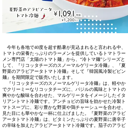
今年も各地で40度を超す酷暑が見込まれると言われる中、
トマトの栄養たっぷりのラーメンを提供しているトマトラー
メン専門店「太陽のトマト麺」から、“冷トマ麺”シリーズと
して、『リコッタチーズのスノーマルゲリータ冷麺』、『夏
野菜のアラビアータトマト冷麺』そして『韓国風冷製ビビン
麺』を期間限定で販売いたします。
『リコッタチーズのスノーマルゲリータ冷麺』は、軽やか
でクリーミーなリコッタチーズに、バジルの風味とトマトの
爽やかな酸味を合わせた、マルゲリータをイメージしたイタ
リアントマト冷麺です。アンチョビの旨味を効かせた冷製ト
マトスープに、彩り豊かな野菜や鶏チャーシューを合わせ、
見た目にも華やかな一杯に仕上げました。『夏野菜のアラビ
アータトマト冷麺』は、ビタミンたっぷりの夏野菜に唐辛子
の辛味を加えたアラビアータトマト冷麺です。茄子のアラビ