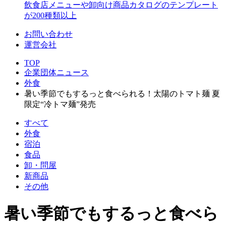
飲食店メニューや卸向け商品カタログのテンプレート
が200種類以上
お問い合わせ
運営会社
TOP
企業団体ニュース
外食
暑い季節でもするっと食べられる！太陽のトマト麺 夏
限定“冷トマ麺”発売
すべて
外食
宿泊
食品
卸・問屋
新商品
その他
暑い季節でもするっと食べら