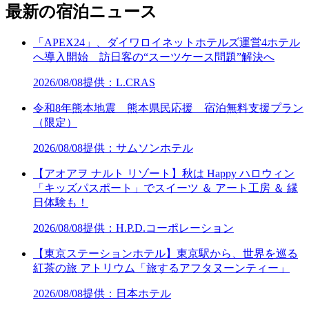
最新の宿泊ニュース
「APEX24」、ダイワロイネットホテルズ運営4ホテル
へ導入開始 訪日客の“スーツケース問題”解決へ
2026/08/08
提供：L.CRAS
令和8年熊本地震 熊本県民応援 宿泊無料支援プラン
（限定）
2026/08/08
提供：サムソンホテル
【アオアヲ ナルト リゾート】秋は Happy ハロウィン
「キッズパスポート」でスイーツ ＆ アート工房 ＆ 縁
日体験も！
2026/08/08
提供：H.P.D.コーポレーション
【東京ステーションホテル】東京駅から、世界を巡る
紅茶の旅 アトリウム「旅するアフタヌーンティー」
2026/08/08
提供：日本ホテル