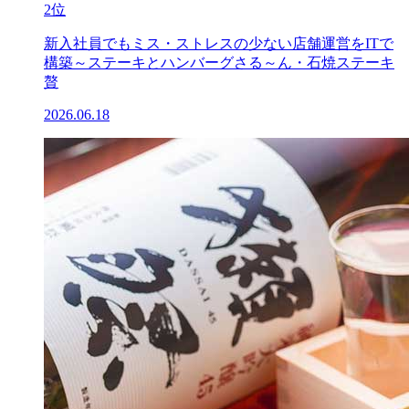
2位
新入社員でもミス・ストレスの少ない店舗運営をITで
構築～ステーキとハンバーグさる～ん・石焼ステーキ
贅
2026.06.18