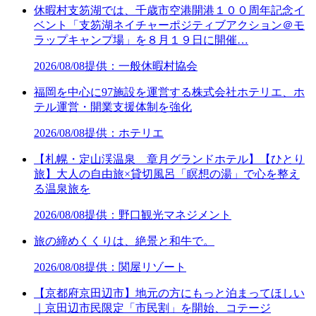
休暇村支笏湖では、千歳市空港開港１００周年記念イ
ベント「支笏湖ネイチャーポジティブアクション＠モ
ラップキャンプ場」を８月１９日に開催…
2026/08/08
提供：一般休暇村協会
福岡を中心に97施設を運営する株式会社ホテリエ、ホ
テル運営・開業支援体制を強化
2026/08/08
提供：ホテリエ
【札幌・定山渓温泉 章月グランドホテル】【ひとり
旅】大人の自由旅×貸切風呂「瞑想の湯」で心を整え
る温泉旅を
2026/08/08
提供：野口観光マネジメント
旅の締めくくりは、絶景と和牛で。
2026/08/08
提供：関屋リゾート
【京都府京田辺市】地元の方にもっと泊まってほしい
｜京田辺市民限定「市民割」を開始、コテージ