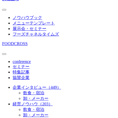
ノウハウブック
メニューテンプレート
展示会・セミナー
フーズチャネルタイムズ
FOODCROSS
conference
セミナー
特集記事
協賛企業
企業インタビュー（449）
飲食・宿泊
卸・メーカー
経営ノウハウ（203）
飲食・宿泊
卸・メーカー