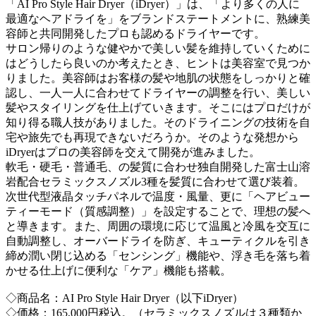
「AI Pro Style Hair Dryer（iDryer）」は、「より多くの人に
最適なヘアドライを」をブランドステートメントに、熟練美
容師と共同開発したプロも認めるドライヤーです。
サロン帰りのような健やかで美しい髪を維持していくために
はどうしたら良いのか考えたとき、ヒントは美容室で見つか
りました。美容師はお客様の髪や地肌の状態をしっかりと確
認し、一人一人に合わせてドライヤーの調整を行い、美しい
髪やスタイリングを仕上げていきます。そこにはプロだけが
知り得る職人技がありました。そのドライニングの技術を自
宅や旅先でも再現できないだろうか。そのような発想から
iDryerはプロの美容師を交えて開発が進みました。
軟毛・硬毛・普通毛、の髪質に合わせ独自開発した富士山溶
岩配合セラミックスノズル3種を髪質に合わせて選び装着。
次世代型液晶タッチパネルで温度・風量、更に「ヘアビュー
ティーモード（質感調整）」を設定することで、理想の髪へ
と導きます。また、周囲の環境に応じて温風と冷風を交互に
自動調整し、オーバードライを防ぎ、キューティクルを引き
締め潤い閉じ込める「センシング」機能や、浮き毛を落ち着
かせる仕上げに便利な「ケア」機能も搭載。
◇商品名：AI Pro Style Hair Dryer（以下iDryer）
◇価格：165,000円税込。（セラミックスノズルは３種類か