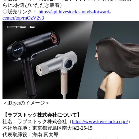
ら1つお選びいただき装着）
◇販売リンク：
https://api.lovestock.shop/ls-forward-
center/top/rnOzV2v3
＜iDryerのイメージ＞
【ラブストック株式会社について】
社名：ラブストック株式会社（
https://www.lovestock.co.jp/
）
本社所在地：東京都豊島区南大塚2-25-15
代表取締役：海南 真太郎