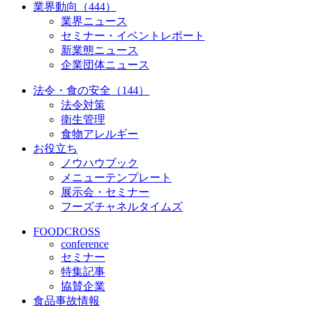
業界動向（444）
業界ニュース
セミナー・イベントレポート
新業態ニュース
企業団体ニュース
法令・食の安全（144）
法令対策
衛生管理
食物アレルギー
お役立ち
ノウハウブック
メニューテンプレート
展示会・セミナー
フーズチャネルタイムズ
FOODCROSS
conference
セミナー
特集記事
協賛企業
食品事故情報