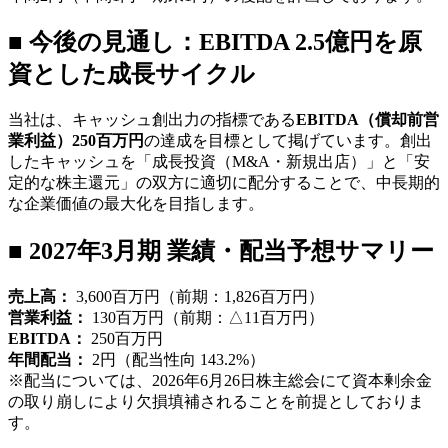
■ 今後の見通し：EBITDA 2.5億円を原
資とした成長サイクル
当社は、キャッシュ創出力の指標である
EBITDA（償却前営
業利益）250百万円
の達成を目標として掲げています。創出
したキャッシュを「成長投資（M&A・新規出店）」と「安
定的な株主還元」の双方に適切に配分することで、中長期的
な企業価値の最大化を目指します。
■ 2027年3月期 業績・配当予想サマリー
売上高：
3,600百万円（前期：1,826百万円）
営業利益：
130百万円（前期：△11百万円）
EBITDA：
250百万円
年間配当：
2円（配当性向 143.2%）
※配当については、2026年6月26日株主総会にて資本剰余金
の取り崩しにより欠損填補されることを前提としておりま
す。