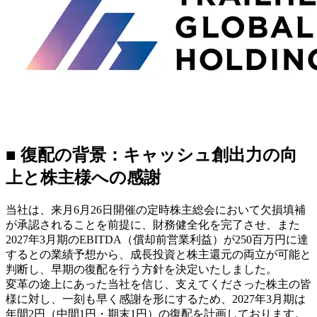
■ 復配の背景：キャッシュ創出力の向
上と株主様への感謝
当社は、来月6月26日開催の定時株主総会において欠損填補
が承認されることを前提に、財務健全化を完了させ、また
2027年3月期のEBITDA（償却前営業利益）が250百万円に達
するとの業績予想から、成長投資と株主還元の両立が可能と
判断し、早期の復配を行う方針を決定いたしました。
変革の途上にあった当社を信じ、支えてくださった株主の皆
様に対し、一刻も早く感謝を形にするため、2027年3月期は
年間2円（中間1円・期末1円）の復配を計画しております。