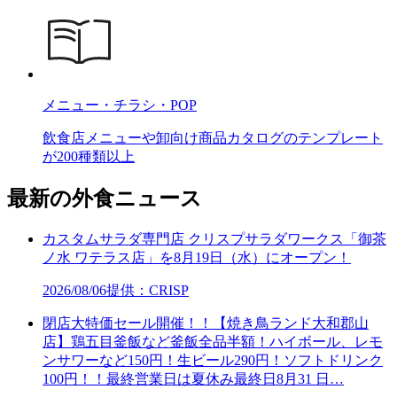
メニュー・チラシ・POP
飲食店メニューや卸向け商品カタログのテンプレート
が200種類以上
最新の外食ニュース
カスタムサラダ専門店 クリスプサラダワークス「御茶
ノ水 ワテラス店」を8月19日（水）にオープン！
2026/08/06
提供：CRISP
閉店大特価セール開催！！【焼き鳥ランド大和郡山
店】鶏五目釜飯など釜飯全品半額！ハイボール、レモ
ンサワーなど150円！生ビール290円！ソフトドリンク
100円！！最終営業日は夏休み最終日8月31 日…