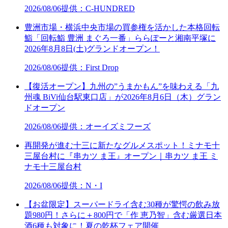
2026/08/06
提供：C-HUNDRED
豊洲市場・横浜中央市場の買参権を活かした本格回転
鮨「回転鮨 豊洲 まぐろ一番」ららぽーと湘南平塚に
2026年8月8日(土)グランドオープン！
2026/08/06
提供：First Drop
【復活オープン】九州の”うまかもん”を味わえる「九
州魂 BiVi仙台駅東口店」が2026年8月6日（木）グラン
ドオープン
2026/08/06
提供：オーイズミフーズ
再開発が進む十三に新たなグルメスポット！ミナモ十
三屋台村に『串カツ ま王』オープン｜串カツ ま王 ミ
ナモ十三屋台村
2026/08/06
提供：N・I
【お盆限定】スーパードライ含む30種が驚愕の飲み放
題980円！さらに＋800円で「作 恵乃智」含む厳選日本
酒6種も対象に！夏の乾杯フェア開催