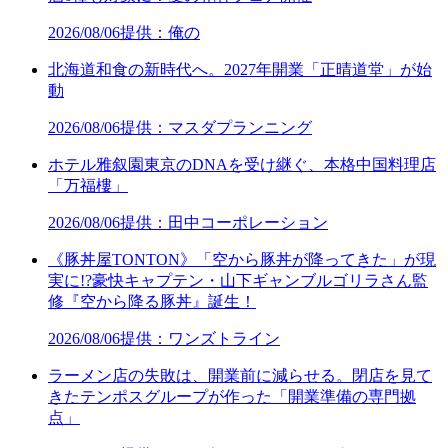
2026/08/06
提供：俺の
北海道和食の新時代へ。2027年開業「正晴道堂」が始
動
2026/08/06
提供：マスダプランニング
ホテル雅叙園東京のDNAを受け継ぐ、本格中国料理店
「万福樓」
2026/08/06
提供：田中コーポレーション
《豚丼屋TONTON》「空から豚丼が降ってきた」が現
実に!?豪快キャプテン・山下ギャンブルゴリラさん監
修『空から降る豚丼』誕生！
2026/08/06
提供：ワンズトライン
ラーメン店の失敗は、開業前に減らせる。閉店を見て
きたテンポスグループが作った「開業準備の専門拠
点」