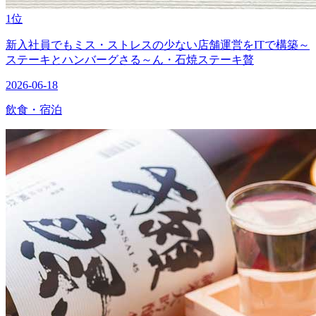
1位
新入社員でもミス・ストレスの少ない店舗運営をITで構築～
ステーキとハンバーグさる～ん・石焼ステーキ贅
2026-06-18
飲食・宿泊