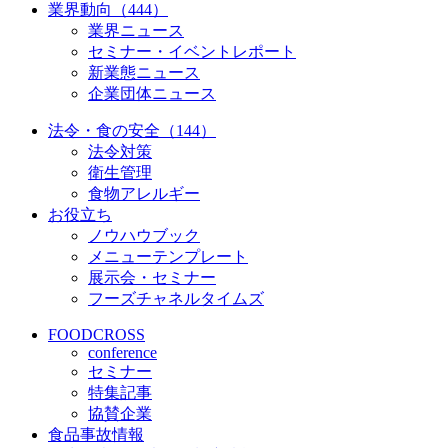
業界動向（444）
業界ニュース
セミナー・イベントレポート
新業態ニュース
企業団体ニュース
法令・食の安全（144）
法令対策
衛生管理
食物アレルギー
お役立ち
ノウハウブック
メニューテンプレート
展示会・セミナー
フーズチャネルタイムズ
FOODCROSS
conference
セミナー
特集記事
協賛企業
食品事故情報