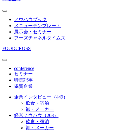
ノウハウブック
メニューテンプレート
展示会・セミナー
フーズチャネルタイムズ
FOODCROSS
conference
セミナー
特集記事
協賛企業
企業インタビュー（449）
飲食・宿泊
卸・メーカー
経営ノウハウ（203）
飲食・宿泊
卸・メーカー