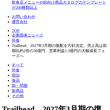
飲食店メニューや卸向け商品カタログのテンプレート
が200種類以上
お問い合わせ
運営会社
TOP
企業団体ニュース
外食
Trailhead、2027年3月期の復配を方針決定。売上高は前
期比約2倍の36億円、営業利益1.3億円の大幅成長フェ
ーズへ
すべて
外食
宿泊
食品
卸・問屋
新商品
その他
Trailhead、2027年3月期の復