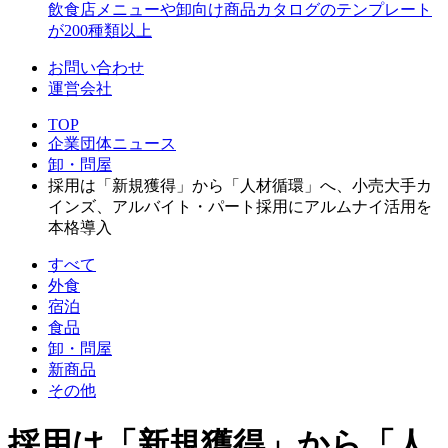
飲食店メニューや卸向け商品カタログのテンプレート
が200種類以上
お問い合わせ
運営会社
TOP
企業団体ニュース
卸・問屋
採用は「新規獲得」から「人材循環」へ、小売大手カ
インズ、アルバイト・パート採用にアルムナイ活用を
本格導入
すべて
外食
宿泊
食品
卸・問屋
新商品
その他
採用は「新規獲得」から「人