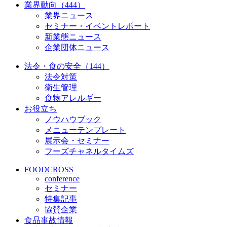
業界動向（444）
業界ニュース
セミナー・イベントレポート
新業態ニュース
企業団体ニュース
法令・食の安全（144）
法令対策
衛生管理
食物アレルギー
お役立ち
ノウハウブック
メニューテンプレート
展示会・セミナー
フーズチャネルタイムズ
FOODCROSS
conference
セミナー
特集記事
協賛企業
食品事故情報