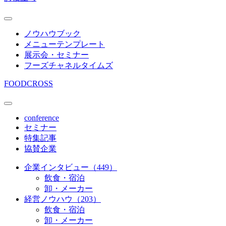
ノウハウブック
メニューテンプレート
展示会・セミナー
フーズチャネルタイムズ
FOODCROSS
conference
セミナー
特集記事
協賛企業
企業インタビュー（449）
飲食・宿泊
卸・メーカー
経営ノウハウ（203）
飲食・宿泊
卸・メーカー