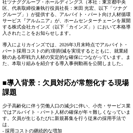
社ツナググループ・ホールディングス（本社：東京都中央
区、代表取締役兼執行役員社長：米田 光宏、以下「ツナグ
グループ」）が提供する、アルバイト・パート向け人材循環
サービス『アルムニア』が、ホームセンターチェーンを展開
する株式会社カインズ（以下「カインズ」）において本格導
入されたことをお知らせします。
導入によりカインズでは、2026年3月末時点でアルバイト・
パート採用コストの約3割削減を実現するとともに、就業経
験のある即戦力人材の安定的な確保につながっています。ま
た、本取り組みを紹介する導入事例動画を公開しました。
■導入背景：欠員対応が常態化する現場
課題
少子高齢化に伴う労働人口の減少に伴い、小売・サービス業
ではアルバイト・パート人材の確保が年々難しくなっていま
す。欠員が生じるたびに新規募集を行う従来の採用手法で
は、
- 採用コストの継続的な増加