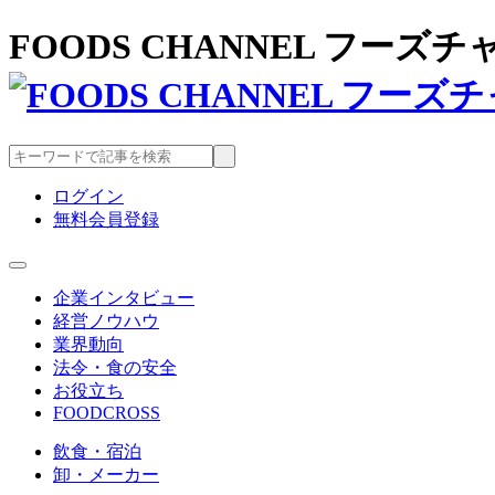
FOODS CHANNEL フー
ログイン
無料会員登録
企業インタビュー
経営ノウハウ
業界動向
法令・食の安全
お役立ち
FOODCROSS
飲食・宿泊
卸・メーカー