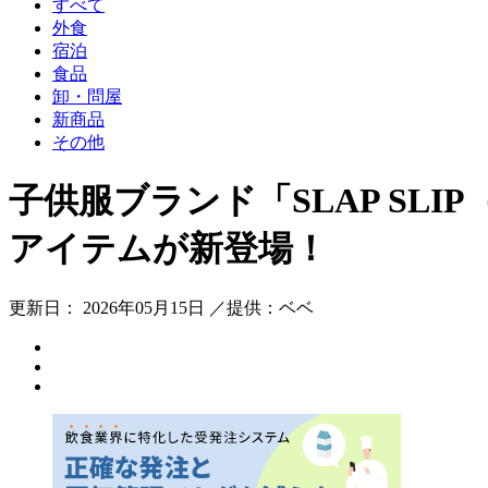
すべて
外食
宿泊
食品
卸・問屋
新商品
その他
子供服ブランド「SLAP SL
アイテムが新登場！
更新日： 2026年05月15日 ／提供：ベベ