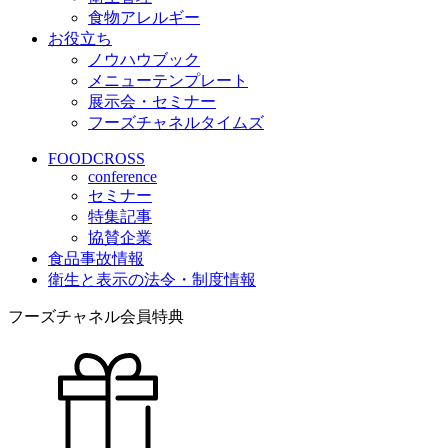
食物アレルギー
お役立ち
ノウハウブック
メニューテンプレート
展示会・セミナー
フーズチャネルタイムズ
FOODCROSS
conference
セミナー
特集記事
協賛企業
食品事故情報
衛生と表示の法令・制度情報
フーズチャネル会員特典