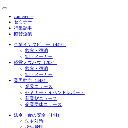
conference
セミナー
特集記事
協賛企業
企業インタビュー（449）
飲食・宿泊
卸・メーカー
経営ノウハウ（203）
飲食・宿泊
卸・メーカー
業界動向（443）
業界ニュース
セミナー・イベントレポート
新業態ニュース
企業団体ニュース
法令・食の安全（144）
法令対策
衛生管理