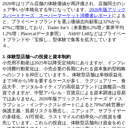
2026年はリアル店舗の体験価値が再評価され、店舗同士のシ
ェア争いが本格化する年になっています。
2026年版アリック
スパートナーズ スーパーマーケット消費者レポート
による
と、プライベートブランドを選ぶ価値志向顧客は32%から
47%に増加しており、Trader Joe’s（来客数6.2%増／業界平均
1.2%増：Placer.aiデータ参照）、Aldiや Lidlなどはプライベー
トブランドや「宝探し」型体験で集客を拡大しています
４.。
3. 体験型店舗への投資と資本制約
小売用不動産は2025年以降安定傾向にありますが、インフレ
や消費行動変化は、小売企業の長期にわたる資本集約型戦略
へのシフトを抑圧しています５.。体験型店舗は単独収益化
まで3年から5年を要するケースが多く、ラグジュアリー、食
品大手、デジタルネイティブの高収益ブランドは旗艦店へ投
資できますが、中堅アパレル・百貨店による資本調達は容易
ではありません。2026年版アリックスパートナーズ ディス
ラプション・インデックスレポートによると70%の経営層が
保護主義・貿易リスクを懸念し、ニアショア、サプライヤー
の多様化、AI可視化、ラストマイルの効率化への投資を優
先しています。これらの投資は、体験型店舗向け資金をめぐ