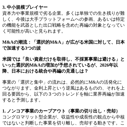
3. 中小規模プレイヤー
資本力や事業規模で劣る企業。多くは単独での生き残りが難
しく、今後は大手プラットフォームへの参画、あるいは特定
の機能を武器とした出口戦略を含めた再編の対象となってい
く可能性が高いと見られます。
M&Aの潮流：「選択的M&A」が広がる米国に対して、日本
で加速する3つの波
米国では「良い資産だけを取得し、不採算事業は避ける」と
いった選択的M&Aの増加が予想されているが、2026年以
降、日本における統合や再編の見通しは？
事業の「選択と集中」の流れは、必然的にM&Aの活発化に
つながります。金利上昇という逆風はあるものの、それを上
回る要因から、以下の３つのトレンドを軸に業界再編が加速
すると予測します。
1. ノンコア事業のカーブアウト（事業の切り出し・売却）
コングロマリット型企業が、収益性や成長性の観点から中核
ではないと判断した事業を切り離し、売却する動きです。こ