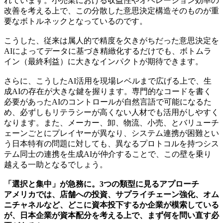
れています。小売業における収益性やオペレーション効率の
改善を考える上で、この分散した意思決定構造そのものが重
要なボトルネックとなっているのです。
こうした、従来は属人的で精度を欠きがちだった意思決定を
AIによってデータに基づき精緻化するだけでも、ボトムラ
イン（最終利益）に大きなインパクトが期待できます。
さらに、こうしたAI活用を現場レベルまで広げる上で、生
成AIの存在が大きな鍵を握ります。専門的なコードを書く
必要があったAIのコントロールが自然言語で可能になるた
め、必ずしもリテラシーが高くない人材でも活用がしやすく
なります。また、メーカー、卸、物流、小売、とバリューチ
ェーンごとにプレイヤーが異なり、システム連携が困難とい
う日本特有の問題に対しても、異なるプロトコルを持つシス
テム同士の連携を生成AIが仲介することで、この壁を乗り
越える一助となるでしょう。
「選択と集中」が急務に。3つの類型に見るアプローチ
アメリカでは、店舗への投資、サプライチェーン強化、オム
ニチャネルなど、どこに資本投下するか企業が模索している
が、日本企業が資本配分を考える上で、まず何を問い直す必