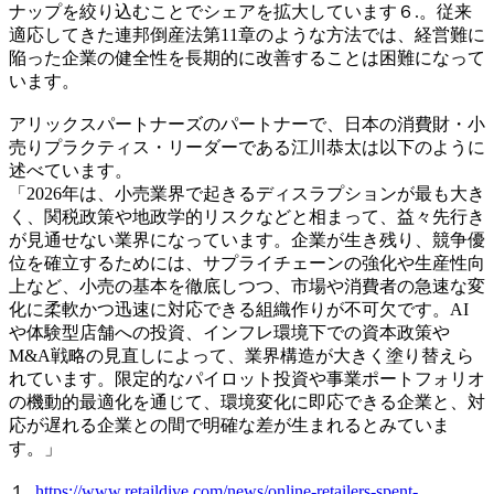
ナップを絞り込むことでシェアを拡大しています６.。従来
適応してきた連邦倒産法第11章のような方法では、経営難に
陥った企業の健全性を長期的に改善することは困難になって
います。
アリックスパートナーズのパートナーで、日本の消費財・小
売りプラクティス・リーダーである江川恭太は以下のように
述べています。
「2026年は、小売業界で起きるディスラプションが最も大き
く、関税政策や地政学的リスクなどと相まって、益々先行き
が見通せない業界になっています。企業が生き残り、競争優
位を確立するためには、サプライチェーンの強化や生産性向
上など、小売の基本を徹底しつつ、市場や消費者の急速な変
化に柔軟かつ迅速に対応できる組織作りが不可欠です。AI
や体験型店舗への投資、インフレ環境下での資本政策や
M&A戦略の見直しによって、業界構造が大きく塗り替えら
れています。限定的なパイロット投資や事業ポートフォリオ
の機動的最適化を通じて、環境変化に即応できる企業と、対
応が遅れる企業との間で明確な差が生まれるとみていま
す。」
１.
https://www.retaildive.com/news/online-retailers-spent-