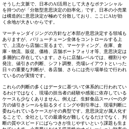
そうした文脈で、日本のAI活用として大きなポテンシャル
を持つのが「分散型意思決定の効率化」です。日本の小売業
は構造的に意思決定が極めて分散しており、ここにAIが効
く余地が大きいからです。
マーチャンダイジングの方針など本部が意思決定する領域も
ありますが、バリューチェーン全体をコントロールする上
で、上流から店舗に至るまで、マーケティング、在庫、倉
庫・物流、販促、価格、店舗ポートフォリオ等、意思決定は
多層的に存在しています。さらに店舗レベルでは、棚割りや
発注、値引きの判断、シフト調整、売場レイアウトといった
日々の重要な判断が、各店舗、さらには売り場単位で行われ
ているのが実情です。
これらの判断の多くはデータに基づいて体系的に行われてい
るわけではなく、現場の担当者の経験や感覚に依存している
ケースも少なくありません。例えば、生鮮食品スーパーの夕
方の値引きシールを貼るタイミングや割引率は、現場判断に
委ねられているケースがその典型です。意思決定が属人化す
ることで、全社としての最適化が難しくなるだけでなく、判
断の質やスピードにばらつきが生じやすいという課題も生ま