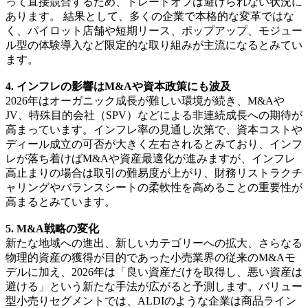
って直接競合するため、トレードオフは避けられない状況に
あります。 結果として、多くの企業で本格的な変革ではな
く、パイロット店舗や短期リース、ポップアップ、モジュー
ル型の体験導入など限定的な取り組みが主流になるとみてい
ます。
4. インフレの影響はM&Aや資本政策にも波及
2026年はオーガニック成長が難しい環境が続き、M&Aや
JV、特殊目的会社（SPV）などによる非連続成長への期待が
高まっています。インフレ率の見通し次第で、資本コストや
ディール成立の可否が大きく左右されるとみており、インフ
レが落ち着けばM&Aや資産最適化が進みますが、インフレ
高止まりの場合は取引の難易度が上がり、財務リストラクチ
ャリングやバランスシートの柔軟性を高めることの重要性が
高まるとみています。
5. M&A戦略の変化
新たな地域への進出、新しいカテゴリーへの拡大、さらなる
物理的資産の獲得が目的であった小売業界の従来のM&Aモ
デルに加え、2026年は「良い資産だけを取得し、悪い資産は
避ける」という新たな手法が広がると予測します。バリュー
型小売りセグメントでは、ALDIのような企業は商品ライン