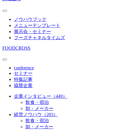
ノウハウブック
メニューテンプレート
展示会・セミナー
フーズチャネルタイムズ
FOODCROSS
conference
セミナー
特集記事
協賛企業
企業インタビュー（449）
飲食・宿泊
卸・メーカー
経営ノウハウ（203）
飲食・宿泊
卸・メーカー