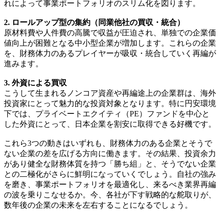
れによって事業ポートフォリオのスリム化を図ります。
2. ロールアップ型の集約（同業他社の買収・統合）
原材料費や人件費の高騰で収益が圧迫され、単独での企業価
値向上が困難となる中小型企業が増加します。これらの企業
を、財務体力のあるプレイヤーが吸収・統合していく再編が
進みます。
3. 外資による買収
こうして生まれるノンコア資産や再編途上の企業群は、海外
投資家にとって魅力的な投資対象となります。特に円安環境
下では、プライベートエクイティ（PE）ファンドを中心と
した外資にとって、日本企業を割安に取得できる好機です。
これら3つの動きはいずれも、財務体力のある企業とそうで
ない企業の差を広げる方向に働きます。その結果、投資余力
があり健全な財務体質を持つ「勝ち組」と、そうでない企業
との二極化がさらに鮮明になっていくでしょう。自社の強み
を磨き、事業ポートフォリオを最適化し、来るべき業界再編
の波を乗りこなせるか。今、各社が下す戦略的な舵取りが、
数年後の企業の未来を左右することになるでしょう。