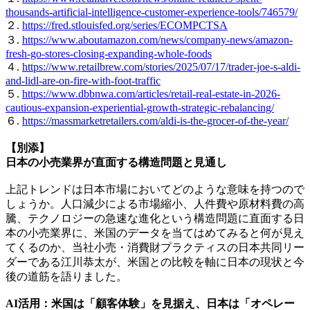
thousands-artificial-intelligence-customer-experience-tools/746579/
２.
https://fred.stlouisfed.org/series/ECOMPCTSA
３.
https://www.aboutamazon.com/news/company-news/amazon-
fresh-go-stores-closing-expanding-whole-foods
４.
https://www.retailbrew.com/stories/2025/07/17/trader-joe-s-aldi-
and-lidl-are-on-fire-with-foot-traffic
５.
https://www.dbbnwa.com/articles/retail-real-estate-in-2026-
cautious-expansion-experiential-growth-strategic-rebalancing/
６.
https://massmarketretailers.com/aldi-is-the-grocer-of-the-year/
【別添】
日本の小売業界が直面する構造問題と見通し
上記トレンドは日本市場においてどのような意味を持つので
しょうか。人口減少による市場縮小、人件費や原材料費の高
騰、テクノロジーの急速な進化という構造問題に直面する日
本の小売業界に、米国のデータを当てはめてみると何が見え
てくるのか、当社小売・消費財プラクティスの日本共同リー
ダーである江川恭太が、米国との比較を軸に日本の現状と今
後の道筋を語りました。
AI活用：米国は「顧客体験」を見据え、日本は「オペレー