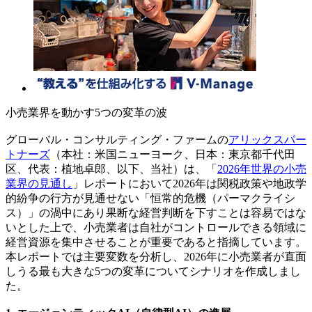
小売業界を動かす5つの変革の波
グローバル・コンサルティング・ファームの
アリックスパー
トナーズ
（本社：米国ニューヨーク、日本：東京都千代田
区、代表：植地卓郎、以下、当社）は、「
2026年世界の小売
業界の見通し
」レポートにおいて2026年は関税政策や地政学
的紛争の行方が見通せない「恒常的危機（パーマクライシ
ス）」の渦中にあり果断な経営判断を下すことは容易ではな
いとした上で、小売業者は自社がコントロールできる領域に
経営資源を集中させることが重要であると指摘しています。
本レポートでは主要変数を分析し、2026年に小売業者が直面
しうる最も大きな5つの変革についてシナリオを作成しまし
た。