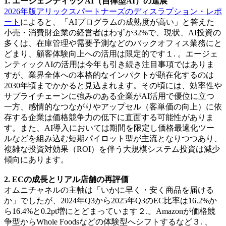
1. エージェンティックAI（自律型AI）の進展
2026年版アリックスパートナーズのディスラプション・レポ
ート
によると、「AIプログラムの成熟度が高い」と答えた
小売・消費財企業の経営者はわずか32%で、現状、AI投資の
多くは、在庫管理や需要予測などのバックオフィス業務にと
どまり、顧客体験向上への活用は限定的です１. 。エージェ
ンティックAIの活用は今年も引き続き注目事項ではありま
すが、業界全体への本格的なインパクトが顕在化するのは
2030年頃までかかると見込まれます。その頃には、効率性や
サプライチェーンに強みのある企業がAI活用で優位に立つ
一方、感情的なつながりやアップセル（客単価の向上）に依
存する企業は価格競争力の低下に直面する可能性がありま
す。また、AI導入においては期間を限定し価格最適化ツー
ルなどを組み込む短期パイロット型が主流となりつつあり、
複雑な投資対効果（ROI）を伴う大規模システム投資は減少
傾向にあります。
2. ECの成長とリアル店舗の再評価
オムニチャネルの主軸は「いかに早く・安く商品を届ける
か」でしたが、2024年Q3から2025年Q3のEC比率は16.2%か
ら16.4%と0.2pt増にとどまっています２.。Amazonが価格競
争型からWhole Foodsなどの体験型へシフトするなど３. 、