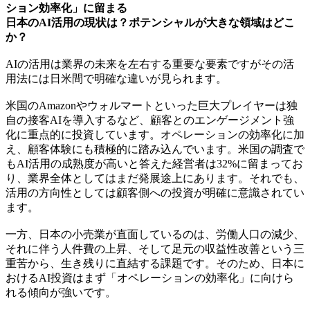
ション効率化」に留まる
日本のAI活用の現状は？ポテンシャルが大きな領域はどこ
か？
AIの活用は業界の未来を左右する重要な要素ですがその活
用法には日米間で明確な違いが見られます。
米国のAmazonやウォルマートといった巨大プレイヤーは独
自の接客AIを導入するなど、顧客とのエンゲージメント強
化に重点的に投資しています。オペレーションの効率化に加
え、顧客体験にも積極的に踏み込んでいます。米国の調査で
もAI活用の成熟度が高いと答えた経営者は32%に留まってお
り、業界全体としてはまだ発展途上にあります。それでも、
活用の方向性としては顧客側への投資が明確に意識されてい
ます。
一方、日本の小売業が直面しているのは、労働人口の減少、
それに伴う人件費の上昇、そして足元の収益性改善という三
重苦から、生き残りに直結する課題です。そのため、日本に
おけるAI投資はまず「オペレーションの効率化」に向けら
れる傾向が強いです。