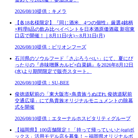
2026/08/10
提供：キメラ
【各18名様限定】『同じ酒米、4つの個性』厳選4銘柄
×料理8品の飲み比べイベントを日本酒原価酒蔵 新宿東
口店で開催！｜8月11日(火)～8月31日(月)
2026/08/10
提供：ビリオンフーズ
石川県のソウルフード「さぶろうべい」にて、夏にぴ
ったりの『赤味噌豚カルビ×白菜鍋』を2026年8月12日
(水)より期間限定で販売スタート。
2026/08/10
提供：SU-BEE
俊徳道駅前の「東大阪市×鳥貴族うぬぼれ 俊徳道駅前
交通広場」にて鳥貴族オリジナルモニュメントの除幕
式を開催
2026/08/10
提供：エターナルホスピタリティグループ
【福岡県】100店舗限定！「持って帰っていいと(eat)ボ
ックス」活用モデル店を募集！～福岡県オリジナルボ