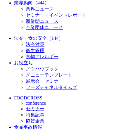
業界動向（444）
業界ニュース
セミナー・イベントレポート
新業態ニュース
企業団体ニュース
法令・食の安全（144）
法令対策
衛生管理
食物アレルギー
お役立ち
ノウハウブック
メニューテンプレート
展示会・セミナー
フーズチャネルタイムズ
FOODCROSS
conference
セミナー
特集記事
協賛企業
食品事故情報