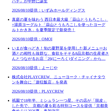
ハチ』が中野に誕生
2026/08/10
提供：いずみホールディングス
真庭の夏を味わう 西日本最大級「蒜山とうもろこし」
×湯原ヨーグルト「蒜山とうもろこしを使ったヨーグ
ルトかき氷」を夏季限定で新発売！
2026/08/10
提供：OMOI
いまが食べどき！旬の夏野菜を使用した新メニューお
酒との相性も抜群な、食欲をそそる8品京都の生産者さ
んとつながるお店「26(にーろく)ダイニング」から…
2026/08/10
提供：よーじや
株式会社PLAYCREW、ニューヨーク・チャイナタウ
ンを舞台に「遊狂飯店」を発表
2026/08/10
提供：PLAYCREW
祇園で18年半、ミシュラン一つ星。その店が「脱皮」
した先で、 京都の夏を彩る特別コースを提供「京都美
食めぐり2026夏」参加決定。