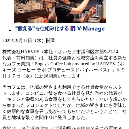
2025年9月17日（水）開業
株式会社HARVES（本社：さいたま市浦和区常盤9-21-14
代表：前田知憲）は、社員の健康と地域交流を両立する新た
なカフェ業態「Bogey's Coffee Lab produced by HARVES（ボ
ギーズ コーヒー ラボ プロデュースドバイハーベス）」を９
月１７日（水）に新規開業いたします。
当カフェは、地域の皆さまも利用できる社員食堂からスター
トします。コンビニご飯を食べる社員を見た当社の代表が
「キチンと栄養のある食事をしてもらいたい」という想いか
ら始まったプロジェクトでしたが、地域の皆さまにも美味し
く健康的な食事を召しあがってもらいたいということで、社
員と地域を繋ぐ空間作りに発展しました。
立地は、JR京浜東北線・北浦和駅から徒歩３分に位置する