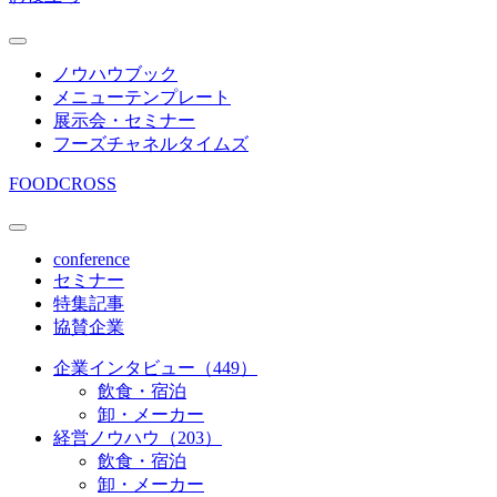
ノウハウブック
メニューテンプレート
展示会・セミナー
フーズチャネルタイムズ
FOODCROSS
conference
セミナー
特集記事
協賛企業
企業インタビュー（449）
飲食・宿泊
卸・メーカー
経営ノウハウ（203）
飲食・宿泊
卸・メーカー