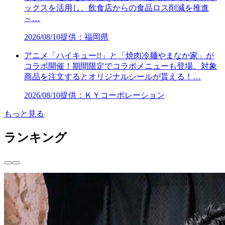
ックスを活用し、飲食店からの食品ロス削減を推進
～…
2026/08/10
提供：福岡県
アニメ「ハイキュー!!」と「焼肉冷麺やまなか家」が
コラボ開催！期間限定でコラボメニューも登場。対象
商品を注文するとオリジナルシールが貰える！…
2026/08/10
提供：ＫＹコーポレーション
もっと見る
ランキング