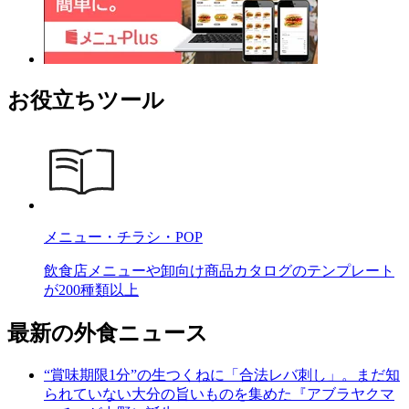
お役立ちツール
メニュー・チラシ・POP
飲食店メニューや卸向け商品カタログのテンプレート
が200種類以上
最新の外食ニュース
“賞味期限1分”の生つくねに「合法レバ刺し」。まだ知
られていない大分の旨いものを集めた『アブラヤクマ