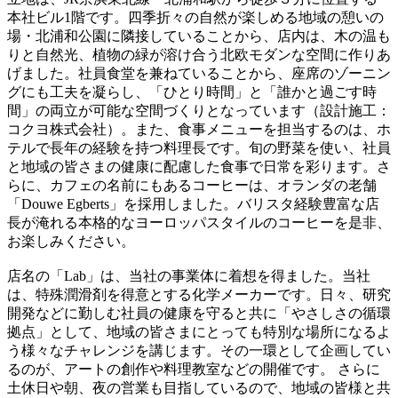
本社ビル1階です。四季折々の自然が楽しめる地域の憩いの
場・北浦和公園に隣接していることから、店内は、木の温も
りと自然光、植物の緑が溶け合う北欧モダンな空間に作りあ
げました。社員食堂を兼ねていることから、座席のゾーニン
グにも工夫を凝らし、「ひとり時間」と「誰かと過ごす時
間」の両立が可能な空間づくりとなっています（設計施工：
コクヨ株式会社）。また、食事メニューを担当するのは、ホ
テルで長年の経験を持つ料理長です。旬の野菜を使い、社員
と地域の皆さまの健康に配慮した食事で日常を彩ります。さ
らに、カフェの名前にもあるコーヒーは、オランダの老舗
「Douwe Egberts」を採用しました。バリスタ経験豊富な店
長が淹れる本格的なヨーロッパスタイルのコーヒーを是非、
お楽しみください。
店名の「Lab」は、当社の事業体に着想を得ました。当社
は、特殊潤滑剤を得意とする化学メーカーです。日々、研究
開発などに勤しむ社員の健康を守ると共に「やさしさの循環
拠点」として、地域の皆さまにとっても特別な場所になるよ
う様々なチャレンジを講じます。その一環として企画してい
るのが、アートの創作や料理教室などの開催です。 さらに
土休日や朝、夜の営業も目指しているので、地域の皆様と共