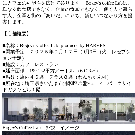
にカフェの可能性を広げて参ります。 Bogey's coffee Labは、
単なる飲食店でもなく、企業の食堂でもなく、働く人と暮ら
す人、企業と街の「あいだ」に立ち、新しいつながり方を提
案します。
【店舗概要】
■名称：Bogey's Coffee Lab ‐produced by HARVES-
■開業予定：２０２５年９月１７日（9月9日（火）レセプシ
ョン予定）
■施設：カフェレストラン
■延床面積：199.132平方メートル （60.23坪）
■席数：店内４６席 テラス８席（わんちゃん可）
■所在地：埼玉県さいたま市浦和区常盤9-21-14 パークサイ
ドガクヤビル１階
Bogey's Coffee Lab 外観 イメージ