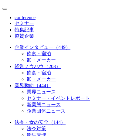
conference
セミナー
特集記事
協賛企業
企業インタビュー（449）
飲食・宿泊
卸・メーカー
経営ノウハウ（203）
飲食・宿泊
卸・メーカー
業界動向（444）
業界ニュース
セミナー・イベントレポート
新業態ニュース
企業団体ニュース
法令・食の安全（144）
法令対策
衛生管理