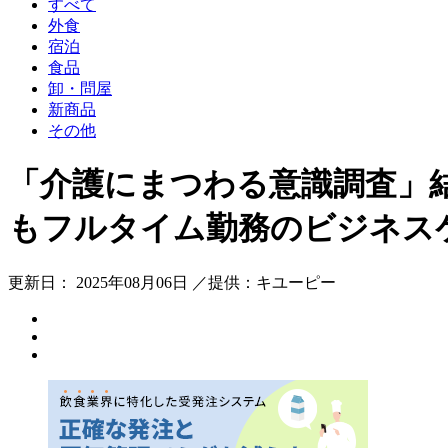
すべて
外食
宿泊
食品
卸・問屋
新商品
その他
「介護にまつわる意識調査」
もフルタイム勤務のビジネス
更新日： 2025年08月06日 ／提供：キユーピー