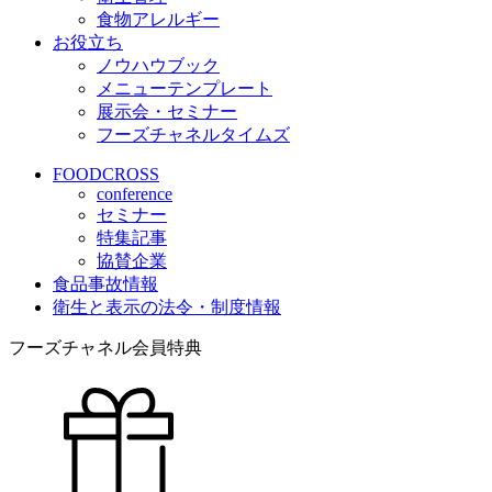
食物アレルギー
お役立ち
ノウハウブック
メニューテンプレート
展示会・セミナー
フーズチャネルタイムズ
FOODCROSS
conference
セミナー
特集記事
協賛企業
食品事故情報
衛生と表示の法令・制度情報
フーズチャネル会員特典