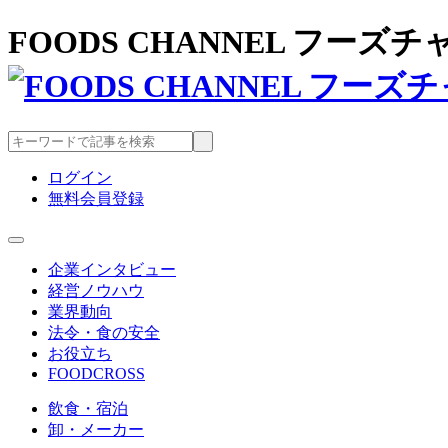
FOODS CHANNEL フー
ログイン
無料会員登録
企業インタビュー
経営ノウハウ
業界動向
法令・食の安全
お役立ち
FOODCROSS
飲食・宿泊
卸・メーカー