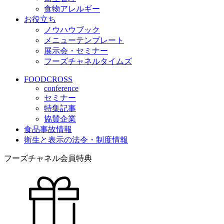
食物アレルギー
お役立ち
ノウハウブック
メニューテンプレート
展示会・セミナー
フーズチャネルタイムズ
FOODCROSS
conference
セミナー
特集記事
協賛企業
食品事故情報
衛生と表示の法令・制度情報
フーズチャネル会員特典