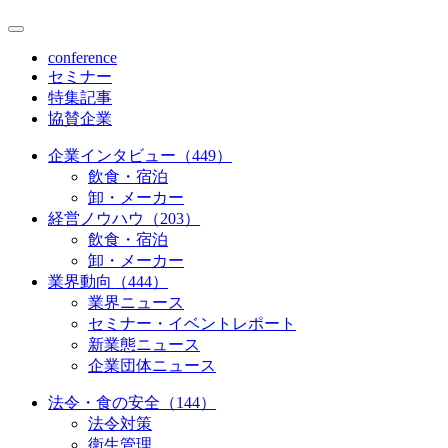
conference
セミナー
特集記事
協賛企業
企業インタビュー（449）
飲食・宿泊
卸・メーカー
経営ノウハウ（203）
飲食・宿泊
卸・メーカー
業界動向（444）
業界ニュース
セミナー・イベントレポート
新業態ニュース
企業団体ニュース
法令・食の安全（144）
法令対策
衛生管理