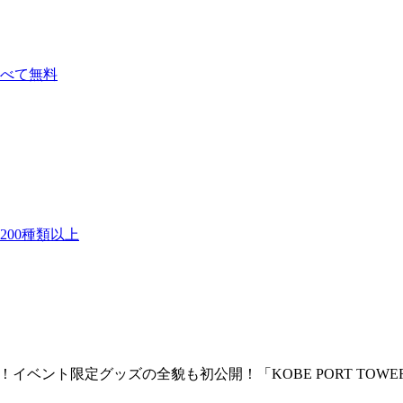
べて無料
00種類以上
グッズの全貌も初公開！「KOBE PORT TOWER × Dick Brun