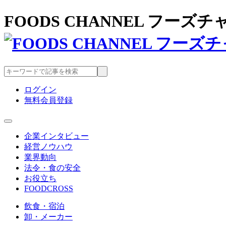
FOODS CHANNEL フー
ログイン
無料会員登録
企業インタビュー
経営ノウハウ
業界動向
法令・食の安全
お役立ち
FOODCROSS
飲食・宿泊
卸・メーカー