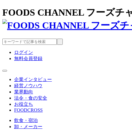
FOODS CHANNEL フー
ログイン
無料会員登録
企業インタビュー
経営ノウハウ
業界動向
法令・食の安全
お役立ち
FOODCROSS
飲食・宿泊
卸・メーカー