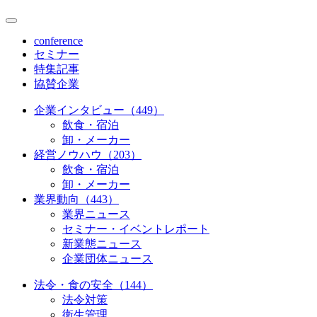
conference
セミナー
特集記事
協賛企業
企業インタビュー（449）
飲食・宿泊
卸・メーカー
経営ノウハウ（203）
飲食・宿泊
卸・メーカー
業界動向（443）
業界ニュース
セミナー・イベントレポート
新業態ニュース
企業団体ニュース
法令・食の安全（144）
法令対策
衛生管理