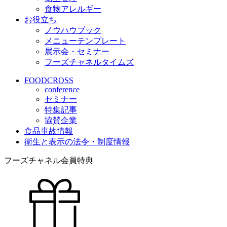
食物アレルギー
お役立ち
ノウハウブック
メニューテンプレート
展示会・セミナー
フーズチャネルタイムズ
FOODCROSS
conference
セミナー
特集記事
協賛企業
食品事故情報
衛生と表示の法令・制度情報
フーズチャネル会員特典