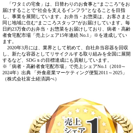
「ワタミの宅食」は、日替わりのお食事と“まごころ”をお
届けすることで“社会を支えるインフラ”となることを目指
し、事業を展開しています。お弁当・お惣菜は、お客さまと
同じ地域に住む“まごころスタッフ”がお届けしています。毎
日約23万食のお弁当・お惣菜をお届けしており、病者・高齢
者食宅配市場「売上シェア15年連続 No.1」※を達成してい
ます。
2020年3月には、業界として初めて、自社弁当容器を回収
し、新たな容器としてリサイクルする取り組みを全国に展開
するなど、SDGｓの目標達成にも貢献しています。
※「病者・高齢者食宅配市場」で売上シェアNo.1（2010～
2024年）出典 「外食産業マーケティング便覧2011～2025」
（株式会社富士経済調べ）