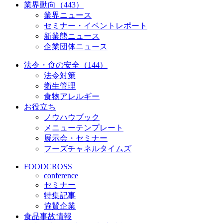
業界動向（443）
業界ニュース
セミナー・イベントレポート
新業態ニュース
企業団体ニュース
法令・食の安全（144）
法令対策
衛生管理
食物アレルギー
お役立ち
ノウハウブック
メニューテンプレート
展示会・セミナー
フーズチャネルタイムズ
FOODCROSS
conference
セミナー
特集記事
協賛企業
食品事故情報