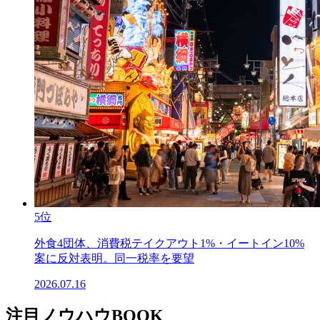
5位
外食4団体、消費税テイクアウト1%・イートイン10%
案に反対表明。同一税率を要望
2026.07.16
注目ノウハウBOOK