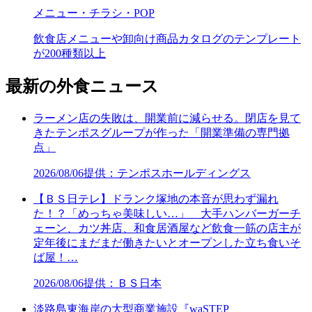
メニュー・チラシ・POP
飲食店メニューや卸向け商品カタログのテンプレート
が200種類以上
最新の外食ニュース
ラーメン店の失敗は、開業前に減らせる。閉店を見て
きたテンポスグループが作った「開業準備の専門拠
点」
2026/08/06
提供：テンポスホールディングス
【ＢＳ日テレ】ドランク塚地の本音が思わず漏れ
た！？「めっちゃ美味しい…」 大手ハンバーガーチ
ェーン、カツ丼店、和食居酒屋など飲食一筋の店主が
定年後にまだまだ働きたいとオープンした立ち食いそ
ば屋！…
2026/08/06
提供：ＢＳ日本
淡路島東海岸の大型商業施設『waSTEP