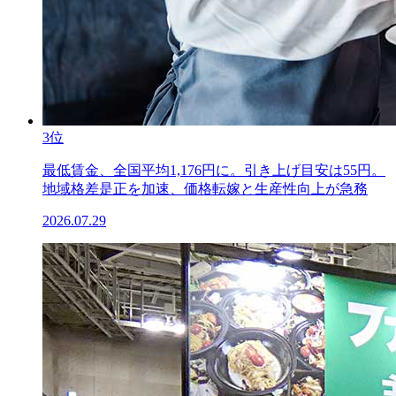
3位
最低賃金、全国平均1,176円に。引き上げ目安は55円。
地域格差是正を加速、価格転嫁と生産性向上が急務
2026.07.29