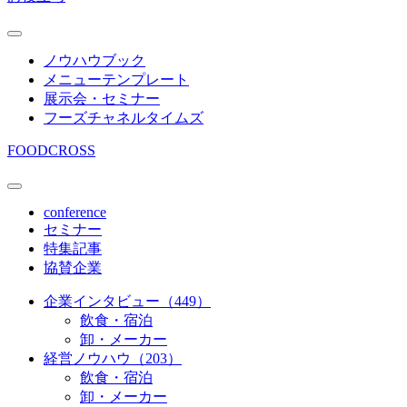
ノウハウブック
メニューテンプレート
展示会・セミナー
フーズチャネルタイムズ
FOODCROSS
conference
セミナー
特集記事
協賛企業
企業インタビュー（449）
飲食・宿泊
卸・メーカー
経営ノウハウ（203）
飲食・宿泊
卸・メーカー