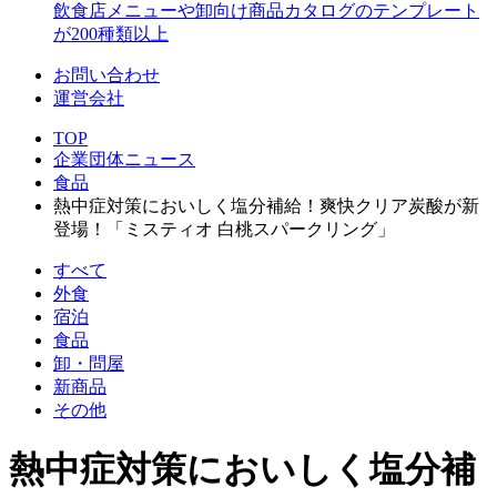
飲食店メニューや卸向け商品カタログのテンプレート
が200種類以上
お問い合わせ
運営会社
TOP
企業団体ニュース
食品
熱中症対策においしく塩分補給！爽快クリア炭酸が新
登場！「ミスティオ 白桃スパークリング」
すべて
外食
宿泊
食品
卸・問屋
新商品
その他
熱中症対策においしく塩分補