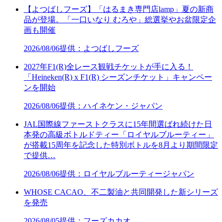
【よつばしフーズ】「はるまき専門店lamp」夏の新商
品が登場。「一口いなり むろや」総選挙やお盆限定企
画も開催
2026/08/06
提供：よつばしフーズ
2027年F1(R)全レース観戦チケットが手に入る！
「Heineken(R) x F1(R) シーズンチケット」キャンペー
ンを開始
2026/08/06
提供：ハイネケン・ジャパン
JAL国際線ファーストクラスに15年間選ばれ続けた日
本発の高級ボトルドティー「ロイヤルブルーティー」
が搭載15周年を記念した特別ボトルを8月より期間限定
で提供…
2026/08/06
提供：ロイヤルブルーティージャパン
WHOSE CACAO、不二製油と共同開発した新シリーズ
を発売
2026/08/05
提供：フーズカカオ