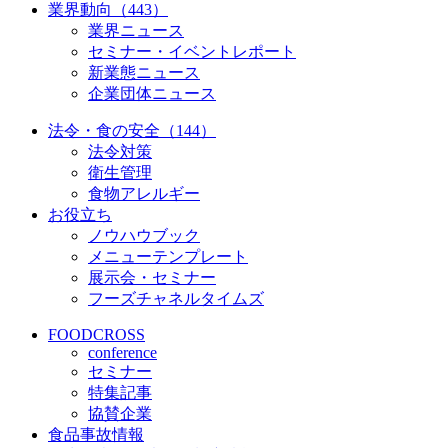
業界動向（443）
業界ニュース
セミナー・イベントレポート
新業態ニュース
企業団体ニュース
法令・食の安全（144）
法令対策
衛生管理
食物アレルギー
お役立ち
ノウハウブック
メニューテンプレート
展示会・セミナー
フーズチャネルタイムズ
FOODCROSS
conference
セミナー
特集記事
協賛企業
食品事故情報