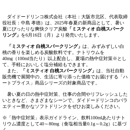
ダイドードリンコ株式会社（本社：大阪市北区、代表取締
役社長：中島 孝徳）は、2025年春夏の新商品として、暑い
夏にぴったりな爽快クリア炭酸
「ミスティオ 白桃スパーク
リング」
を6月16日（月）より発売いたします。
「ミスティオ 白桃スパークリング」
は、みずみずしい白
桃の香りを楽しめる炭酸飲料です。ナトリウムを
40mg（100ml当たり）以上配合し、夏場の熱中症対策※とし
て、手軽においしく塩分補給もできます。
また、
「ミスティオ 白桃スパークリング」
は、当社自動
販売機で展開中の、生活に寄り添った価格でお届けする「ハ
ートプライス」商品シリーズの対象商品です。
暑い夏の日の熱中症対策、仕事の合間やリフレッシュした
いときなど、さまざまなシーンで、ダイドードリンコのバラ
エティー豊かなソフトドリンクをぜひお楽しみください。
※「熱中症対策」表示ガイドライン、飲料100mlあたりナト
リウム濃度として40～80mg（食塩相当量0.1g～0.2g）に基づ
く。