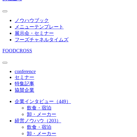
ノウハウブック
メニューテンプレート
展示会・セミナー
フーズチャネルタイムズ
FOODCROSS
conference
セミナー
特集記事
協賛企業
企業インタビュー（449）
飲食・宿泊
卸・メーカー
経営ノウハウ（203）
飲食・宿泊
卸・メーカー