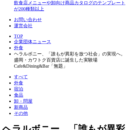
飲食店メニューや卸向け商品カタログのテンプレート
が200種類以上
お問い合わせ
運営会社
TOP
企業団体ニュース
外食
ヘラルボニー、「誰もが異彩を放つ社会」の実現へ。
盛岡・カワトク百貨店に誕生した実験場
Cafe&Dining&Bar「無題」
すべて
外食
宿泊
食品
卸・問屋
新商品
その他
ヘラルボニー、「誰もが異彩