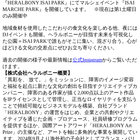
『HERALBONY ISAI PARK』にてマルシェイベント『ISAI
MARCHE PARK』を開催しています。 ※現在は第1土曜日
のみ開催中
地域食材を使用したこだわりの食文化を楽しめる他、夜には
DJイベントも開催。ヘラルボニーが目指す未来を可視化し
た公園＝ISAI PARKで誰もがそこに集い、混ざり合う。心が
ほどける文化の交差点にぜひお立ち寄りください。
過去の開催の様子や最新情報は
公式Instagram
からご覧いただ
けます。
【株式会社ヘラルボニー概要】
「異彩を、 放て。」をミッションに、障害のイメージ変容
と福祉を起点に新たな文化の創出を目指すクリエイティブカ
ンパニー。障害のある作家が描く2,000点以上のアート作品
をIPライセンスとして管理し、正当なロイヤリティを支払う
ことで持続可能なビジネスモデルを構築。自社ブランド
「HERALBONY」の運営をはじめ、企業との共創やクリエ
イティブを通じた企画・プロデュース、社員研修プログラム
を提供するほか、国際アートアワード「HERALBONY Art
Prize」の主催など、アートを軸に多角的な事業を展開してい
ます。2024年9月より海外初の子会社としてフランス・パリ