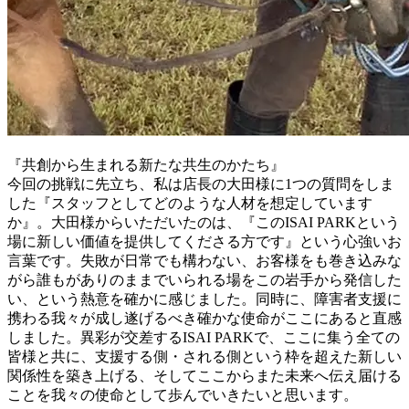
『共創から生まれる新たな共生のかたち』
今回の挑戦に先立ち、私は店長の大田様に1つの質問をしま
した『スタッフとしてどのような人材を想定しています
か』。大田様からいただいたのは、『このISAI PARKという
場に新しい価値を提供してくださる方です』という心強いお
言葉です。失敗が日常でも構わない、お客様をも巻き込みな
がら誰もがありのままでいられる場をこの岩手から発信した
い、という熱意を確かに感じました。同時に、障害者支援に
携わる我々が成し遂げるべき確かな使命がここにあると直感
しました。異彩が交差するISAI PARKで、ここに集う全ての
皆様と共に、支援する側・される側という枠を超えた新しい
関係性を築き上げる、そしてここからまた未来へ伝え届ける
ことを我々の使命として歩んでいきたいと思います。