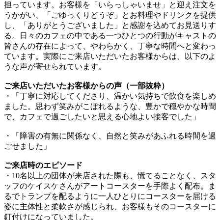
担っています。お客様を「いらっしゃいませ」と迎え注文を
うかがい、「ごゆっくりどうぞ」とお料理やドリンクを提供
し、「ありがとうございました」と感謝を込めてお見送りす
る。日々のカフェの中である一つひとつの行動がキャストの
皆さんの存在によって、やわらかく、丁寧な時間へと変わっ
ています。実際にご来店いただいたお客様からは、以下のよ
うな声が寄せられています。
ご来店いただいたお客様からの声（一部抜粋）
・「丁寧に対応してくださり、温かい気持ちで飲食を楽しめ
ました。思わず笑みがこぼれるような、豊かで穏やかな時間
で、カフェで過ごしたいと思える心地よい接客でした」
・「障害の有無に関係なく、自然と笑みがあふれる時間を過
ごせました」
ご来店時のエピソード
・10名以上の団体が来店された際も、慌てることなく、スタ
ッフのケイスケさんがアートコースターを手際よく配布。ま
るでトランプを配るように一人ひとりにコースターを届ける
姿に主体性と柔軟さが感じられ、お客様もそのコースターに
釘付けになっていました。