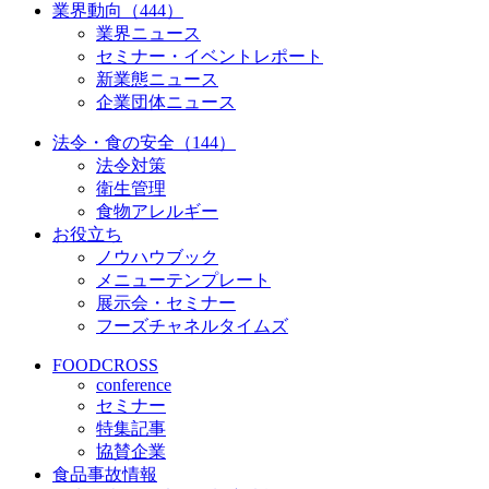
業界動向（444）
業界ニュース
セミナー・イベントレポート
新業態ニュース
企業団体ニュース
法令・食の安全（144）
法令対策
衛生管理
食物アレルギー
お役立ち
ノウハウブック
メニューテンプレート
展示会・セミナー
フーズチャネルタイムズ
FOODCROSS
conference
セミナー
特集記事
協賛企業
食品事故情報