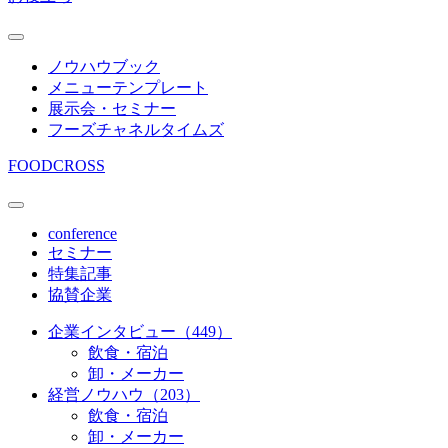
ノウハウブック
メニューテンプレート
展示会・セミナー
フーズチャネルタイムズ
FOODCROSS
conference
セミナー
特集記事
協賛企業
企業インタビュー（449）
飲食・宿泊
卸・メーカー
経営ノウハウ（203）
飲食・宿泊
卸・メーカー